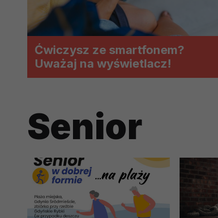
prawną dla pomiarów statystyczny
Przetwarzanie Twoich danych w c
zgody.
Ćwiczysz ze smartfonem?
Uważaj na wyświetlacz!
Senior