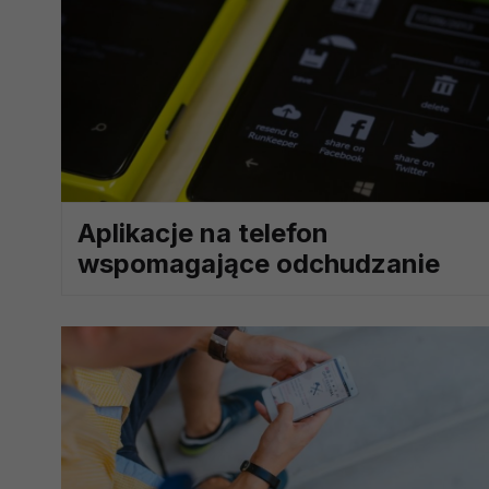
potrzebom
Komu możemy przekazać dane
Zgodnie z obowiązującym prawe
np. agencjom marketingowym, p
obowiązującego prawa np. sądy l
prawną. Pragniemy też wspomnieć
Zaufanych parterów.
Aplikacje na telefon
Jakie masz prawa w stosunku 
wspomagające odchudzanie
Masz między innymi prawo do żąd
także wycofać zgodę na przetwar
szczegółowo tutaj.
Jakie są podstawy prawne prz
Każde przetwarzanie Twoich dany
Podstawą prawną przetwarzania 
analizowania ich i udoskonalani
(tymi umowami są zazwyczaj regu