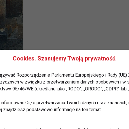
Cookies. Szanujemy Twoją prywatność.
ązywać Rozporządzenie Parlamentu Europejskiego i Rady (UE) 
 fizycznych w związku z przetwarzaniem danych osobowych i w
ply przedstawicielem Simple Life. To nowa linia
rektywy 95/46/WE (określane jako „RODO”, „ORODO”, „GDPR” lub
yPhone, charakteryzująca się prostotą,
sługą. Urządzenia z tej serii umożliwiają
informować Cię o przetwarzaniu Twoich danych oraz zasadach, n
ej znajdziesz podstawowe informacje na ten temat.
yjazny dla użytkownika - o czym zapomniało już wielu
rowadzając urządzenia z gąszczem funkcji i
podstawowej funkcjonalności - rozmów