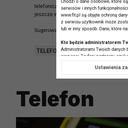
Chodzi o dane osobowe, które są 
telefonicznych. Kolejne urządzenie z tej
serwisów i innych funkcjonalnośc
jeszcze w tym roku.
www.fit.pl są objęte ochroną dan
z serwisu użytkownik może zosta
lub w inny sposób. Dane, które n
Sugerowana cena detaliczna myPhone 1040
Kto będzie administratorem T
Administratorami Twoich danych b
TELEFON
SENIOR
oraz nasi Zaufani partnerzy czyli
współpracujemy. Najczęściej ta 
Ustawienia z
potrzeb i zainteresowań.
Dlaczego chcemy przetwarzać
Telefon
Przetwarzamy te dane w celach, 
dopasować treści stron i ich tem
przeprowadzania konkursów z na
zapewnić Ci większe bezpieczeńs
pokazywać Ci reklamy dopasowan
dokonywać pomiarów, które pozw