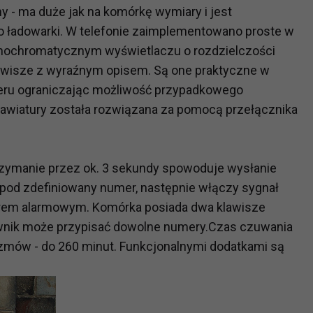
 - ma duże jak na komórkę wymiary i jest
ładowarki. W telefonie zaimplementowano proste w
nochromatycznym wyświetlaczu o rozdzielczości
lawisze z wyraźnym opisem. Są one praktyczne w
meru ograniczając możliwość przypadkowego
klawiatury została rozwiązana za pomocą przełącznika
trzymanie przez ok. 3 sekundy spowoduje wysłanie
pod zdefiniowany numer, następnie włączy sygnał
merem alarmowym. Komórka posiada dwa klawisze
ownik może przypisać dowolne numery.Czas czuwania
rozmów - do 260 minut. Funkcjonalnymi dodatkami są