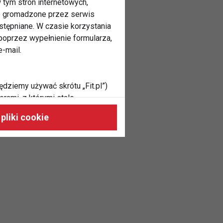
 tym stron internetowych,
ne gromadzone przez serwis
stępniane. W czasie korzystania
oprzez wypełnienie formularza,
-mail.
ędziemy używać skrótu „Fit.pl”)
rami, z którymi stale
 naszych stronach, do Twoich
pliki cookie
h zainteresowań oraz do
dużycia,
malnie odpowiadać Twoim