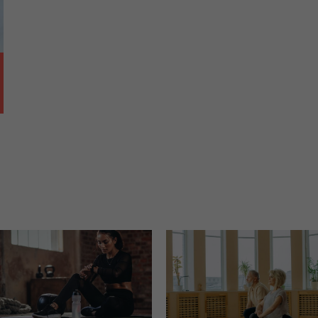
ch i marketingu własnego administratorów jest tzw. uzasadniony
elach marketingowych podmiotów trzecich będzie odbywać się 