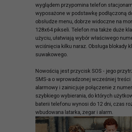
wyglądem przypomina telefon stacjonarny
wyposażone w podstawkę podłączoną do 
obsłudze menu, dobrze widoczne na mo
128x64 pikseli. Telefon ma także duże k
użyciu, ułatwiają wybór właściwego nu
wciśnięcia kilku naraz. Obsługa blokady 
suwakowego.
Nowością jest przycisk SOS - jego przy
SMS-a o wprowadzonej wcześniej treści 
alarmowy i zainicjuje połączenie z nu
szybkiego wybierania, do których użytk
baterii telefonu wynosi do 12 dni, czas 
wbudowana latarka, zegar i alarm.