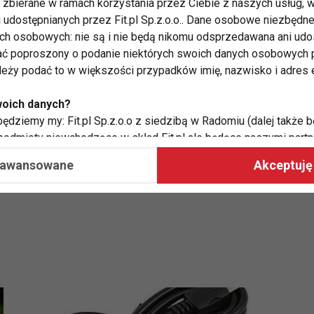
zbierane w ramach korzystania przez Ciebie z naszych usług, w
 serii - myPhone 1070 chiaro - pojawi się w sprzedaży
i udostępnianych przez Fit.pl Sp.z.o.o.. Dane osobowe niezbęd
ych osobowych: nie są i nie będą nikomu odsprzedawana ani udo
ć poproszony o podanie niektórych swoich danych osobowych p
ależy podać to w większości przypadków imię, nazwisko i adres e
 senior - 249 złotych brutto.
woich danych?
ędziemy my: Fit.pl Sp.z.o.o z siedzibą w Radomiu (dalej także b
 podmioty niewchodzące w skład Fit.pl ale będące naszymi partne
współpraca ma na celu dostosowywanie reklam, które widzisz na
aawansowane
Akceptuję 
 Twoje dane?
aby:
atykę, w tym tematykę ukazujących się tam materiałów do Twoic
grodami,
two usług, w tym aby wykryć ewentualne boty, oszustwa czy na
e do Twoich potrzeb i zainteresowań,
alają nam udoskonalać nasze usługi i sprawić, że będą maksy