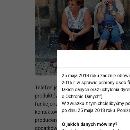
25 maja 2018 roku zacznie obowi
2016 r. w sprawie ochrony osób
Telefon jest drugim po myPhone 1050 sim
takich danych oraz uchylenia dy
produktów wprowadzona na rynek przez m
o Ochronie Danych”).
funkcjonalnością oraz niezwykle łatwą ob
W związku z tym chcielibyśmy po
po dniu 25 maja 2018 roku. Poniż
kontaktowanie się z innymi w sposób prz
producentów telefonów komórkowych wp
O jakich danych mówimy?
dodatków utrudniających korzystanie z 