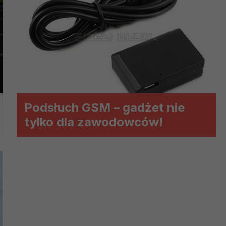
?
m Twoje dane możemy przekazywać podmiotom przetwarzającym
odwykonawcom naszych usług oraz podmiotom uprawnionym do u
ub organy ścigania – oczywiście tylko gdy wystąpią z żądanie
, że na większości stron internetowych dane o ruchu użytkown
Podsłuch GSM – gadżet nie
do Twoich danych?
tylko dla zawodowców!
ania dostępu do danych, sprostowania, usunięcia lub ogranicze
zanie danych osobowych, zgłosić sprzeciw oraz skorzystać z 
etwarzania Twoich danych?
ch musi być oparte na właściwej, zgodnej z obowiązującymi prz
Twoich danych w celu świadczenia usług, w tym dopasowywania
a oraz zapewniania ich bezpieczeństwa jest niezbędność do wyk
laminy lub podobne dokumenty dostępne w usługach, z których