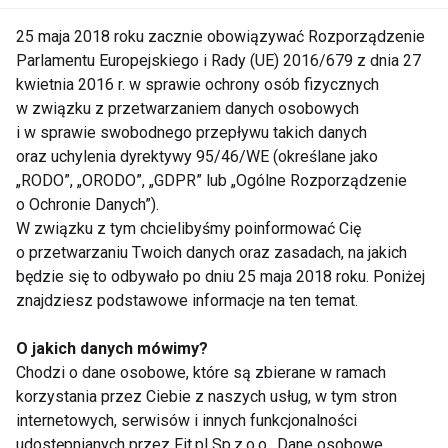
25 maja 2018 roku zacznie obowiązywać Rozporządzenie
[-------]
Parlamentu Europejskiego i Rady (UE) 2016/679 z dnia 27
kwietnia 2016 r. w sprawie ochrony osób fizycznych
Dziadek dobrze nawilżony
w związku z przetwarzaniem danych osobowych
i w sprawie swobodnego przepływu takich danych
oraz uchylenia dyrektywy 95/46/WE (określane jako
„RODO”, „ORODO”, „GDPR” lub „Ogólne Rozporządzenie
o Ochronie Danych”).
W związku z tym chcielibyśmy poinformować Cię
o przetwarzaniu Twoich danych oraz zasadach, na jakich
będzie się to odbywało po dniu 25 maja 2018 roku. Poniżej
znajdziesz podstawowe informacje na ten temat.
O jakich danych mówimy?
Dojrzała skóra
męska wymaga szczególnej troski.
Chodzi o dane osobowe, które są zbierane w ramach
Z wiekiem traci ona swoją elastyczność: staje się
korzystania przez Ciebie z naszych usług, w tym stron
sucha i matowa. Częstym problemem są
internetowych, serwisów i innych funkcjonalności
przebarwienia, pękające naczynka i głębokie
udostępnianych przez Fit.pl Sp.z.o.o.. Dane osobowe