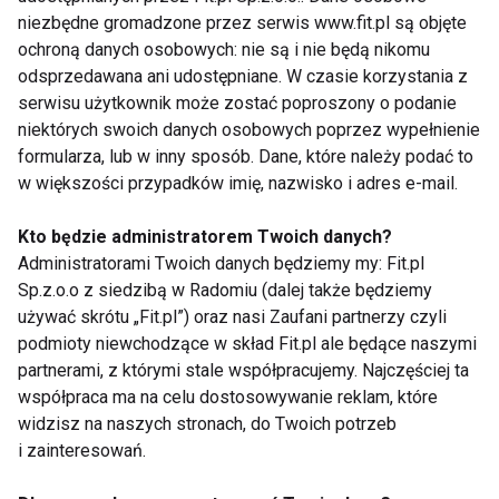
niezbędne gromadzone przez serwis www.fit.pl są objęte
zmarszczki
. Jednak odpowiednia pielęgnacja
ochroną danych osobowych: nie są i nie będą nikomu
sprawia, że w każdym wieku można wyglądać i czuć
odsprzedawana ani udostępniane. W czasie korzystania z
się atrakcyjnie.
serwisu użytkownik może zostać poproszony o podanie
niektórych swoich danych osobowych poprzez wypełnienie
Zabiegi przeznaczone dla mężczyzn mają za
formularza, lub w inny sposób. Dane, które należy podać to
zadanie przede wszystkim poprawić kondycję i
w większości przypadków imię, nazwisko i adres e-mail.
wygląd skóry lub rozprawić się z
Kto będzie administratorem Twoich danych?
niedoskonałościami:
Administratorami Twoich danych będziemy my: Fit.pl
Sp.z.o.o z siedzibą w Radomiu (dalej także będziemy
Clarte Confort to doskonały zabieg na
używać skrótu „Fit.pl”) oraz nasi Zaufani partnerzy czyli
problemy cery naczyniowej i wrażliwej.
podmioty niewchodzące w skład Fit.pl ale będące naszymi
Stosowane preparaty firmy Sothys
partnerami, z którymi stale współpracujemy. Najczęściej ta
uszczelniają naczynia krwionośne,
współpraca ma na celu dostosowywanie reklam, które
redukują zaczerwienienie i zmniejszą
widzisz na naszych stronach, do Twoich potrzeb
i zainteresowań.
nieprzyjemne napięcie.
Hydrooptimal THI3 przynosi natomiast