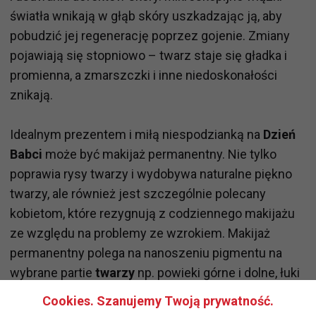
światła wnikają w głąb skóry uszkadzając ją, aby
pobudzić jej regenerację poprzez gojenie. Zmiany
pojawiają się stopniowo – twarz staje się gładka i
promienna, a zmarszczki i inne niedoskonałości
znikają.
Idealnym prezentem i miłą niespodzianką na
Dzień
Babci
może być makijaż permanentny. Nie tylko
poprawia rysy twarzy i wydobywa naturalne piękno
twarzy, ale również jest szczególnie polecany
kobietom, które rezygnują z codziennego makijażu
ze względu na problemy ze wzrokiem. Makijaż
permanentny polega na nanoszeniu pigmentu na
wybrane partie
twarzy
np. powieki górne i dolne, łuki
brwiowe i usta. Efekt utrzymuje się przez 3-5 lat i
Cookies. Szanujemy Twoją prywatność.
stopniowo zanika.