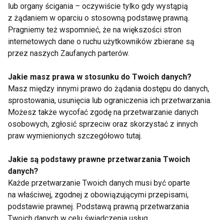
lub organy ścigania – oczywiście tylko gdy wystąpią
Kosmetyka pielęgnacyjna jest nie tylko skutecznym
z żądaniem w oparciu o stosowną podstawę prawną.
sposobem na przywrócenie blasku i młodości cery,
Pragniemy też wspomnieć, że na większości stron
ale także niezwykle przyjemną chwilą relaksu.
internetowych dane o ruchu użytkowników zbierane są
Dobrze, jeśli współcześni dziadkowie i babcie
przez naszych Zaufanych parterów.
potrafią znaleźć równowagę między czasem
Jakie masz prawa w stosunku do Twoich danych?
spędzonym z wnukami, a czasem przeznaczonym
Masz między innymi prawo do żądania dostępu do danych,
na zaspokajanie własnych potrzeb i spełnianie
sprostowania, usunięcia lub ograniczenia ich przetwarzania.
marzeń.
Możesz także wycofać zgodę na przetwarzanie danych
osobowych, zgłosić sprzeciw oraz skorzystać z innych
www.fit.pl
praw wymienionych szczegółowo tutaj.
Jakie są podstawy prawne przetwarzania Twoich
danych?
Każde przetwarzanie Twoich danych musi być oparte
WIEK
DZIEŃ BABCI
SENIOR
na właściwej, zgodnej z obowiązującymi przepisami,
podstawie prawnej. Podstawą prawną przetwarzania
Twoich danych w celu świadczenia usług,