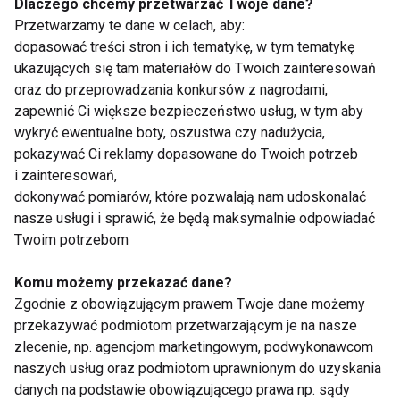
Dlaczego chcemy przetwarzać Twoje dane?
doraźną poprawę nawilżenia cery.
Przetwarzamy te dane w celach, aby:
Trójwymiarowy program przywraca
dopasować treści stron i ich tematykę, w tym tematykę
ukazujących się tam materiałów do Twoich zainteresowań
równowagę wodną, osmatyczną i
oraz do przeprowadzania konkursów z nagrodami,
międzykomórkową.
zapewnić Ci większe bezpieczeństwo usług, w tym aby
Fotoodmładzanie to zabieg
wykryć ewentualne boty, oszustwa czy nadużycia,
opóźniający procesy starzenia
.
pokazywać Ci reklamy dopasowane do Twoich potrzeb
i zainteresowań,
Technika naświetlania pulsacyjnym
dokonywać pomiarów, które pozwalają nam udoskonalać
światłem IPL pozwala zwiększyć
nasze usługi i sprawić, że będą maksymalnie odpowiadać
napięcie skóry, zredukować drobne
Twoim potrzebom
zmarszczki i przebarwienia. Dzięki
wzmożonej produkcji kolagenu i
Komu możemy przekazać dane?
wzmocnieniu naczyń krwionośnych
Zgodnie z obowiązującym prawem Twoje dane możemy
przekazywać podmiotom przetwarzającym je na nasze
cera staje się zdrowsza i promienna – a
zlecenie, np. agencjom marketingowym, podwykonawcom
tym samym dłużej zachowuje młodość.
naszych usług oraz podmiotom uprawnionym do uzyskania
danych na podstawie obowiązującego prawa np. sądy