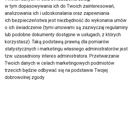
w tym dopasowywania ich do Twoich zainteresowań,
analizowania ich i udoskonalania oraz zapewniania
Wiek
ich bezpieczeństwa jest niezbędność do wykonania umów
o ich świadczenie (tymi umowami są zazwyczaj regulaminy
lub podobne dokumenty dostępne w usługach, z których
korzystasz). Taką podstawą prawną dla pomiarów
statystycznych i marketingu własnego administratorów jest
tzw. uzasadniony interes administratora. Przetwarzanie
Twoich danych w celach marketingowych podmiotów
trzecich będzie odbywać się na podstawie Twojej
Otyłość i nadwaga u
Antybiotykooporność
dobrowolnej zgody.
dzieci to coraz
- cicha pandemia XXI
większy problem
wieku. Bezpieczne
stosowanie
antybiotyków