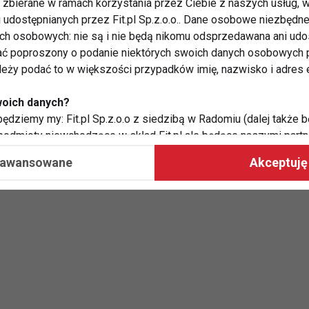
zbierane w ramach korzystania przez Ciebie z naszych usług, w
i udostępnianych przez Fit.pl Sp.z.o.o.. Dane osobowe niezbęd
ych osobowych: nie są i nie będą nikomu odsprzedawana ani udo
ć poproszony o podanie niektórych swoich danych osobowych p
ależy podać to w większości przypadków imię, nazwisko i adres e
woich danych?
ędziemy my: Fit.pl Sp.z.o.o z siedzibą w Radomiu (dalej także b
ZIADEK
BABCIA
DZIEŃ BABCI
 podmioty niewchodzące w skład Fit.pl ale będące naszymi partne
współpraca ma na celu dostosowywanie reklam, które widzisz na
aawansowane
Akceptuję 
 Twoje dane?
aby:
atykę, w tym tematykę ukazujących się tam materiałów do Twoic
grodami,
two usług, w tym aby wykryć ewentualne boty, oszustwa czy na
e do Twoich potrzeb i zainteresowań,
alają nam udoskonalać nasze usługi i sprawić, że będą maksy