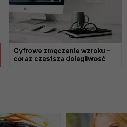
ch i marketingu własnego administratorów jest tzw. uzasadniony
elach marketingowych podmiotów trzecich będzie odbywać się 
Cyfrowe zmęczenie wzroku -
coraz częstsza dolegliwość