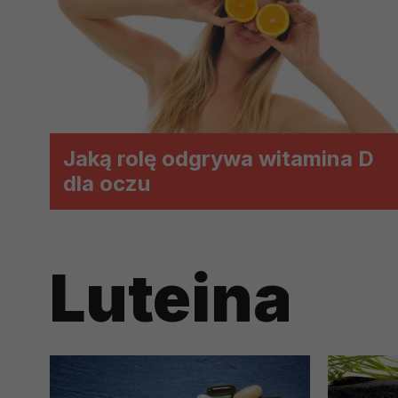
prawną dla pomiarów statystyczny
Przetwarzanie Twoich danych w c
zgody.
Jaką rolę odgrywa witamina D
dla oczu
Luteina