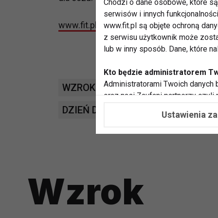
Chodzi o dane osobowe, które są 
serwisów i innych funkcjonalnośc
www.fit.pl
www.fit.pl są objęte ochroną dan
z serwisu użytkownik może zosta
lub w inny sposób. Dane, które n
Kto będzie administratorem T
Administratorami Twoich danych b
WZROK
LUTEINA
JASKRA
D
oraz nasi Zaufani partnerzy czyli
współpracujemy. Najczęściej ta 
DZIEŃ DZIADKA
SENIOR
Ustawienia z
potrzeb i zainteresowań.
Dlaczego chcemy przetwarzać
Przetwarzamy te dane w celach, 
dopasować treści stron i ich tem
Wzrok
przeprowadzania konkursów z na
zapewnić Ci większe bezpieczeńs
pokazywać Ci reklamy dopasowan
dokonywać pomiarów, które pozw