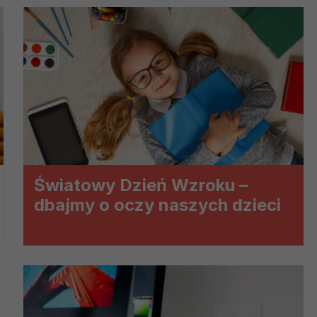
?
m Twoje dane możemy przekazywać podmiotom przetwarzającym
odwykonawcom naszych usług oraz podmiotom uprawnionym do u
ub organy ścigania – oczywiście tylko gdy wystąpią z żądanie
, że na większości stron internetowych dane o ruchu użytkown
do Twoich danych?
ania dostępu do danych, sprostowania, usunięcia lub ogranicze
Światowy Dzień Wzroku –
zanie danych osobowych, zgłosić sprzeciw oraz skorzystać z 
dbajmy o oczy naszych dzieci
etwarzania Twoich danych?
ch musi być oparte na właściwej, zgodnej z obowiązującymi prz
Twoich danych w celu świadczenia usług, w tym dopasowywania
a oraz zapewniania ich bezpieczeństwa jest niezbędność do wyk
laminy lub podobne dokumenty dostępne w usługach, z których