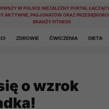
ERWSZY W POLSCE NIEZALEŻNY PORTAL ŁĄCZĄC
Y AKTYWNE, PASJONATÓW ORAZ PRZESIĘBIOR
BRANŻY FITNESS
RCI
ZDROWIE
ĆWICZENIA
DIETA
się o wzrok
adka!