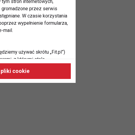
 tym stron internetowych,
ne gromadzone przez serwis
stępniane. W czasie korzystania
oprzez wypełnienie formularza,
-mail.
ędziemy używać skrótu „Fit.pl”)
rami, z którymi stale
 naszych stronach, do Twoich
pliki cookie
h zainteresowań oraz do
dużycia,
malnie odpowiadać Twoim