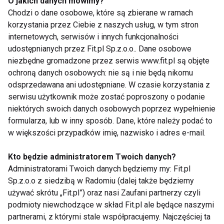
O jakich danych mówimy?
Niezbędne rzeczy higieniczne osobiste
Chodzi o dane osobowe, które są zbierane w ramach
w tym ważne dokumenty miejscy
korzystania przez Ciebie z naszych usług, w tym stron
zawsze przy sobie, w razie zgubienia
internetowych, serwisów i innych funkcjonalności
bagażu, unikniemy nerwów i
udostępnianych przez Fit.pl Sp.z.o.o.. Dane osobowe
niezbędne gromadzone przez serwis www.fit.pl są objęte
niepotrzebnego stresu.
ochroną danych osobowych: nie są i nie będą nikomu
Kosmetyki i preparaty płynne, które
odsprzedawana ani udostępniane. W czasie korzystania z
znajdą się w walizce koniecznie
serwisu użytkownik może zostać poproszony o podanie
zabezpieczmy i przechowujmy w
niektórych swoich danych osobowych poprzez wypełnienie
formularza, lub w inny sposób. Dane, które należy podać to
dobrze zamkniętej kosmetyczce.
w większości przypadków imię, nazwisko i adres e-mail.
Kto będzie administratorem Twoich danych?
www.senior.fit.pl
Administratorami Twoich danych będziemy my: Fit.pl
Sp.z.o.o z siedzibą w Radomiu (dalej także będziemy
używać skrótu „Fit.pl”) oraz nasi Zaufani partnerzy czyli
PODRÓŻE
SENIOR
podmioty niewchodzące w skład Fit.pl ale będące naszymi
partnerami, z którymi stale współpracujemy. Najczęściej ta