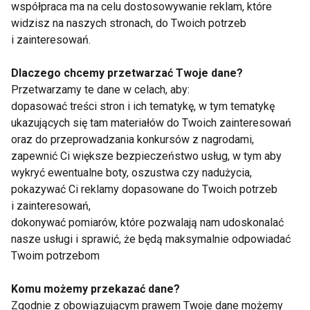
współpraca ma na celu dostosowywanie reklam, które
widzisz na naszych stronach, do Twoich potrzeb
i zainteresowań.
Podróże
Dlaczego chcemy przetwarzać Twoje dane?
Przetwarzamy te dane w celach, aby:
dopasować treści stron i ich tematykę, w tym tematykę
ukazujących się tam materiałów do Twoich zainteresowań
oraz do przeprowadzania konkursów z nagrodami,
zapewnić Ci większe bezpieczeństwo usług, w tym aby
wykryć ewentualne boty, oszustwa czy nadużycia,
Glamping na Dolnym
Wózki dziecięce dla
pokazywać Ci reklamy dopasowane do Twoich potrzeb
Śląsku: Luksus w sercu
lubiących podróże
i zainteresowań,
natury
dokonywać pomiarów, które pozwalają nam udoskonalać
nasze usługi i sprawić, że będą maksymalnie odpowiadać
Twoim potrzebom
Komu możemy przekazać dane?
Zgodnie z obowiązującym prawem Twoje dane możemy