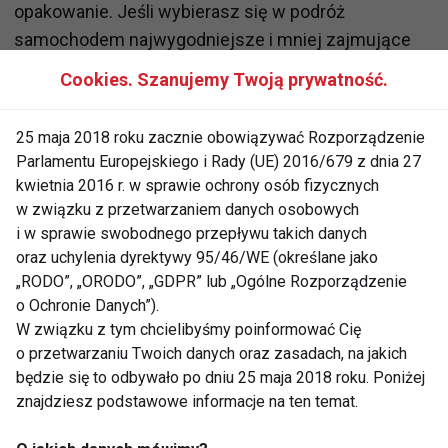
opakowanie. Jeśli wybierasz się w podróż
samochodem najwygodniejsze i mniej zajmujące
miejsca będą torby miękkie. W samolocie i
Cookies. Szanujemy Twoją prywatność.
autokarze od zniszczenia łatwiej ochroni solidna
walizka najlepiej na kółkach, jest wygodniejsza i
25 maja 2018 roku zacznie obowiązywać Rozporządzenie
bardziej poręczna, zwłaszcza dla osób, które nie
Parlamentu Europejskiego i Rady (UE) 2016/679 z dnia 27
powinny dźwigać ciężarów.
kwietnia 2016 r. w sprawie ochrony osób fizycznych
w związku z przetwarzaniem danych osobowych
i w sprawie swobodnego przepływu takich danych
Rady:
oraz uchylenia dyrektywy 95/46/WE (określane jako
„RODO”, „ORODO”, „GDPR” lub „Ogólne Rozporządzenie
Ubrania bardziej eleganckie najlepiej
o Ochronie Danych”).
schować w odpowiedni pokrowiec
W związku z tym chcielibyśmy poinformować Cię
ułożony tuż na wierzchu walizki.
o przetwarzaniu Twoich danych oraz zasadach, na jakich
Zawsze zabierajmy ze sobą o jedną
będzie się to odbywało po dniu 25 maja 2018 roku. Poniżej
znajdziesz podstawowe informacje na ten temat.
parę bielizny i ubrania więcej w
stosunku do ilości dni urlopowych.