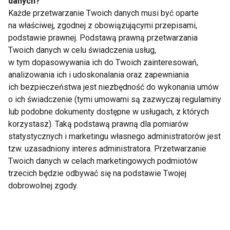
danych?
Ruch w sztuce
mogą chronić mózg
Każde przetwarzanie Twoich danych musi być oparte
starzenia i bezpłatne
przed demencją – co
na właściwej, zgodnej z obowiązującymi przepisami,
treningi dla seniorów
mówi nauka
podstawie prawnej. Podstawą prawną przetwarzania
Twoich danych w celu świadczenia usług,
w tym dopasowywania ich do Twoich zainteresowań,
analizowania ich i udoskonalania oraz zapewniania
ich bezpieczeństwa jest niezbędność do wykonania umów
o ich świadczenie (tymi umowami są zazwyczaj regulaminy
Terapia zajęciowa dla
Starzejemy się w
lub podobne dokumenty dostępne w usługach, z których
seniorów – jak wpływa
dwóch momentach
korzystasz). Taką podstawą prawną dla pomiarów
na jakość życia?
życia
statystycznych i marketingu własnego administratorów jest
tzw. uzasadniony interes administratora. Przetwarzanie
Twoich danych w celach marketingowych podmiotów
trzecich będzie odbywać się na podstawie Twojej
dobrowolnej zgody.
Jak seniorzy mogą
Jak brak ruchu