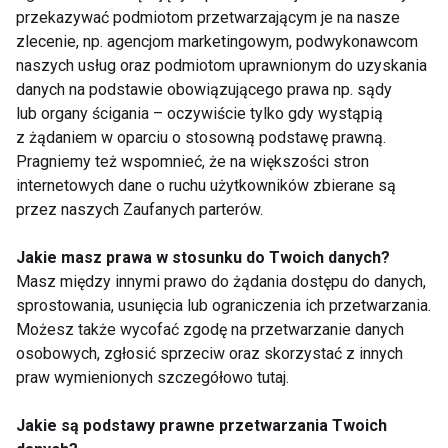
przekazywać podmiotom przetwarzającym je na nasze
Zimowe podróże - w
Podróżować i nie
zlecenie, np. agencjom marketingowym, podwykonawcom
jaki sposób spędzić
zwariować - jak
naszych usług oraz podmiotom uprawnionym do uzyskania
ferie zimowe?
zadbać o zdrową dietę
danych na podstawie obowiązującego prawa np. sądy
w czasie wakacji?
lub organy ścigania – oczywiście tylko gdy wystąpią
z żądaniem w oparciu o stosowną podstawę prawną.
Pokaż więcej
Pragniemy też wspomnieć, że na większości stron
internetowych dane o ruchu użytkowników zbierane są
przez naszych Zaufanych parterów.
Senior
Jakie masz prawa w stosunku do Twoich danych?
Masz między innymi prawo do żądania dostępu do danych,
sprostowania, usunięcia lub ograniczenia ich przetwarzania.
Możesz także wycofać zgodę na przetwarzanie danych
osobowych, zgłosić sprzeciw oraz skorzystać z innych
praw wymienionych szczegółowo tutaj.
Jakie są podstawy prawne przetwarzania Twoich
Gdynia Design Days:
Dlaczego ćwiczenia