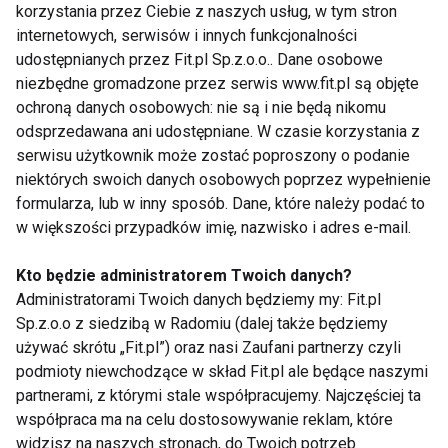
korzystania przez Ciebie z naszych usług, w tym stron
internetowych, serwisów i innych funkcjonalności
udostępnianych przez Fit.pl Sp.z.o.o.. Dane osobowe
niezbędne gromadzone przez serwis www.fit.pl są objęte
Nie przegap nowości ze
ochroną danych osobowych: nie są i nie będą nikomu
odsprzedawana ani udostępniane. W czasie korzystania z
świata FIT!
serwisu użytkownik może zostać poproszony o podanie
niektórych swoich danych osobowych poprzez wypełnienie
Zapisz się do naszego newslettera
formularza, lub w inny sposób. Dane, które należy podać to
w większości przypadków imię, nazwisko i adres e-mail.
Kto będzie administratorem Twoich danych?
Wyrażam zgodę na otrzymywanie informacji
Administratorami Twoich danych będziemy my: Fit.pl
handlowej drogą elektroniczną na podany adres e-mail
Sp.z.o.o z siedzibą w Radomiu (dalej także będziemy
przez FIT.PL. Więcej informacji znajdziesz w Polityce
używać skrótu „Fit.pl”) oraz nasi Zaufani partnerzy czyli
Prywatności.
podmioty niewchodzące w skład Fit.pl ale będące naszymi
partnerami, z którymi stale współpracujemy. Najczęściej ta
ZAPISZ SIĘ
współpraca ma na celu dostosowywanie reklam, które
widzisz na naszych stronach, do Twoich potrzeb