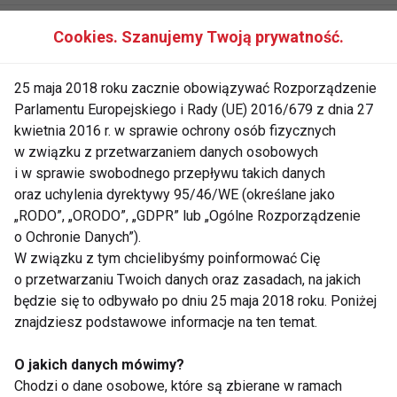
Agnieszka Popielewicz trenuje
Cookies. Szanujemy Twoją prywatność.
przed nartami
25 maja 2018 roku zacznie obowiązywać Rozporządzenie
Parlamentu Europejskiego i Rady (UE) 2016/679 z dnia 27
Przygotuj ciało na sezon
kwietnia 2016 r. w sprawie ochrony osób fizycznych
narciarski
w związku z przetwarzaniem danych osobowych
i w sprawie swobodnego przepływu takich danych
oraz uchylenia dyrektywy 95/46/WE (określane jako
„RODO”, „ORODO”, „GDPR” lub „Ogólne Rozporządzenie
Kurtka z odtwarzaczem mp3
o Ochronie Danych”).
W związku z tym chcielibyśmy poinformować Cię
o przetwarzaniu Twoich danych oraz zasadach, na jakich
będzie się to odbywało po dniu 25 maja 2018 roku. Poniżej
Przed sezonem narciarskim
znajdziesz podstawowe informacje na ten temat.
O jakich danych mówimy?
Chodzi o dane osobowe, które są zbierane w ramach