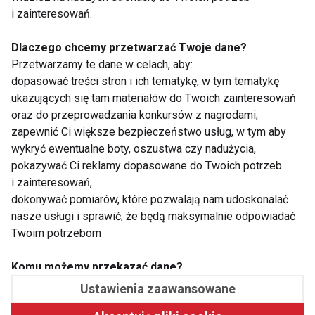
i zainteresowań.
Dlaczego chcemy przetwarzać Twoje dane?
Przetwarzamy te dane w celach, aby:
WSPÓŁPRACA
dopasować treści stron i ich tematykę, w tym tematykę
ukazujących się tam materiałów do Twoich zainteresowań
REDAKCJA
oraz do przeprowadzania konkursów z nagrodami,
zapewnić Ci większe bezpieczeństwo usług, w tym aby
PRYWATNOŚĆ
wykryć ewentualne boty, oszustwa czy nadużycia,
pokazywać Ci reklamy dopasowane do Twoich potrzeb
Cookies
i zainteresowań,
dokonywać pomiarów, które pozwalają nam udoskonalać
Powiadomienia
nasze usługi i sprawić, że będą maksymalnie odpowiadać
Twoim potrzebom
Newsletter
Komu możemy przekazać dane?
Fit.pl © 2026 Wszystkie prawa zastrzeżone.
Zgodnie z obowiązującym prawem Twoje dane możemy
Ustawienia zaawansowane
przekazywać podmiotom przetwarzającym je na nasze
Pawelec.info