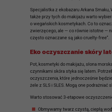
prawną dla pomiarów statystyczny
Specjalistka z ekobazaru Arkana Smaku, W
Przetwarzanie Twoich danych w c
także przy tych do makijażu warto wybie
zgody.
o wegańskich kosmetykach. Co to oznacz
zwierzęcego, ale — co równie istotne — 
często oznaczane są jako cruelty-free”.
Eko oczyszczanie skóry la
Pot, kosmetyki do makijażu, słona morsk
czynnikami skóra styka się latem. Potr
oczyszczenia, które jednocześnie będzie
żele z SLS i SLES. Mogą one podrażniać sk
Warto stosować 3-etapowe oczyszczenie
Obmywamy twarz czystą, ciepłą wod