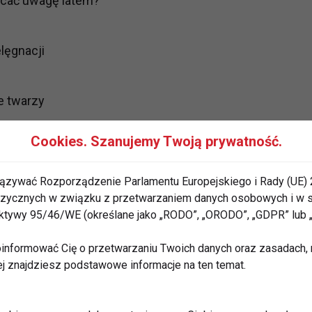
cać uwagę latem?
lęgnacji
e twarzy
óry
Cookies. Szanujemy Twoją prywatność.
j o ochronę przed promieniowaniem
ązywać Rozporządzenie Parlamentu Europejskiego i Rady (UE) 
 fizycznych w związku z przetwarzaniem danych osobowych i w
lać, czy wolimy spędzać letnie dni w cieniu, chroniąc
rektywy 95/46/WE (określane jako „RODO”, „ORODO”, „GDPR” lub
otrzebujemy dobrego kremu z filtrem UV. Sprawdzą
lnych, prostych składach oraz lekkie balsamy do ciała z
informować Cię o przetwarzaniu Twoich danych oraz zasadach, n
ej znajdziesz podstawowe informacje na ten temat.
olejem naturalnym, najlepiej zimnotłoczonym. Jak
ieco oleju do pojemnika z kremem i dobrze mieszamy.