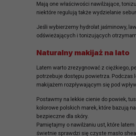
Mają one właściwości nawilżające, toni
potrzebom
niektóre regulują także wydzielanie sebu
Komu możemy przekazać dane
Zgodnie z obowiązującym prawe
Jeśli wybierzemy hydrolat jaśminowy, la
np. agencjom marketingowym, p
odświeżających i tonizujących otrzymam
obowiązującego prawa np. sądy l
prawną. Pragniemy też wspomnieć
Naturalny makijaż na lato
Zaufanych parterów.
Latem warto zrezygnować z ciężkiego, pe
Jakie masz prawa w stosunku 
potrzebuje dostępu powietrza. Podczas l
Masz między innymi prawo do żąd
także wycofać zgodę na przetwar
makijażem rozpływającym się pod wpły
szczegółowo tutaj.
Postawmy na lekkie cienie do powiek, tu
Jakie są podstawy prawne prz
kolorowe polskich marek, które bazują na
Każde przetwarzanie Twoich dany
bezpieczne dla skóry.
Podstawą prawną przetwarzania 
Pamiętajmy o nawilżaniu ust, które latem
analizowania ich i udoskonalani
świetnie sprawdzi się czyste masło she
(tymi umowami są zazwyczaj regu