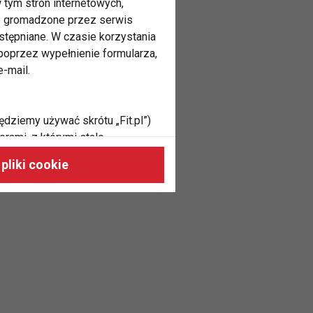
 tym stron internetowych,
ne gromadzone przez serwis
stępniane. W czasie korzystania
oprzez wypełnienie formularza,
-mail.
ędziemy używać skrótu „Fit.pl”)
rami, z którymi stale
 naszych stronach, do Twoich
pliki cookie
h zainteresowań oraz do
dużycia,
malnie odpowiadać Twoim