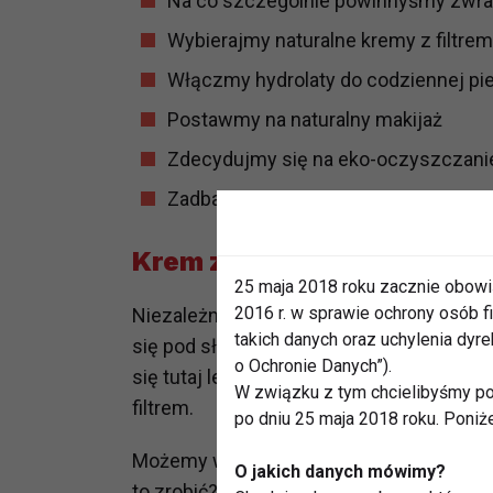
Na co szczególnie powinnyśmy zwra
Wybierajmy naturalne kremy z filtrem
Włączmy hydrolaty do codziennej pie
Postawmy na naturalny makijaż
Zdecydujmy się na eko-oczyszczani
Zadbajmy o naturalną regenerację sk
Krem z filtrem UV – zadba
25 maja 2018 roku zacznie obowi
2016 r. w sprawie ochrony osób
Niezależnie od tego, czy kochamy się opa
takich danych oraz uchylenia dy
się pod słomkowym kapeluszem, latem p
o Ochronie Danych”).
się tutaj lekkie kremy do twarzy o natura
W związku z tym chcielibyśmy po
filtrem.
po dniu 25 maja 2018 roku. Poniż
Możemy wzbogacić każdy krem wybranym 
O jakich danych mówimy?
to zrobić? To bardzo proste. Wlewamy n