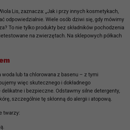
ch i marketingu własnego administratorów jest tzw. uzasadniony
iola Lis, zaznacza: „Jak i przy innych kosmetykach,
elach marketingowych podmiotów trzecich będzie odbywać się 
rać odpowiedzialnie. Wiele osób dziwi się, gdy mówimy
a? To nie tylko produkty bez składników pochodzenia
nietestowane na zwierzętach. Na sklepowych półkach
tem
a woda lub ta chlorowana z basenu – z tymi
zebujemy więc skutecznego i dokładnego
 delikatne i bezpieczne. Odstawmy silne detergenty,
órę, szczególnie tę skłonną do alergii i atopową.
 twarzy:
ą.