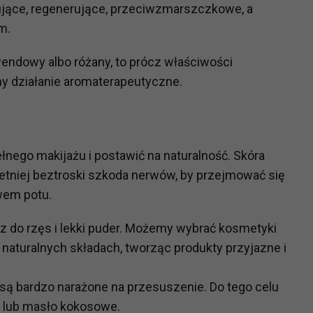
zujące, regenerujące, przeciwzmarszczkowe, a
m.
?
m Twoje dane możemy przekazywać podmiotom przetwarzającym
wendowy albo różany, to prócz właściwości
odwykonawcom naszych usług oraz podmiotom uprawnionym do u
y działanie aromaterapeutyczne.
ub organy ścigania – oczywiście tylko gdy wystąpią z żądanie
, że na większości stron internetowych dane o ruchu użytkown
łnego makijażu i postawić na naturalność. Skóra
do Twoich danych?
etniej beztroski szkoda nerwów, by przejmować się
ania dostępu do danych, sprostowania, usunięcia lub ogranicze
zanie danych osobowych, zgłosić sprzeciw oraz skorzystać z 
wem potu.
sz do rzęs i lekki puder. Możemy wybrać kosmetyki
etwarzania Twoich danych?
 naturalnych składach, tworząc produkty przyjazne i
ch musi być oparte na właściwej, zgodnej z obowiązującymi prz
Twoich danych w celu świadczenia usług, w tym dopasowywania
 są bardzo narażone na przesuszenie. Do tego celu
a oraz zapewniania ich bezpieczeństwa jest niezbędność do wyk
a lub masło kokosowe.
laminy lub podobne dokumenty dostępne w usługach, z których