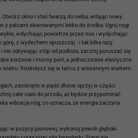
.
Otwórz okno i stań twarzą do nieba, witając nowy
?
n z palcami skierowanymi lekko do środka. Ugnij nogi
m Twoje dane możemy przekazywać podmiotom przetwarzającym
 zwykle, wdychając powietrze przez nos i wydychając
odwykonawcom naszych usług oraz podmiotom uprawnionym do u
ub organy ścigania – oczywiście tylko gdy wystąpią z żądanie
órę, z wydechem opuszczaj - i tak kilka razy.
, że na większości stron internetowych dane o ruchu użytkown
 nie odrywając stóp od podłoża, zacznij poruszać się
bokie korzenie i mocny pień, a jednocześnie elastyczne
m wiatru. Rozkołysz się w tańcu z wiosennym wiatrem.
do Twoich danych?
ania dostępu do danych, sprostowania, usunięcia lub ogranicze
gach, zaciśnięte w pięść dłonie oprzyj w części
zanie danych osobowych, zgłosić sprzeciw oraz skorzystać z 
chnij całe ciało do przodu, aż będzie przypominać
ekka wibracja nóg, co oznacza, że energia zaczyna
etwarzania Twoich danych?
ch musi być oparte na właściwej, zgodnej z obowiązującymi prz
Twoich danych w celu świadczenia usług, w tym dopasowywania
tojąc w pozycji pionowej, wykonuj powoli głęboki
a oraz zapewniania ich bezpieczeństwa jest niezbędność do wyk
padało coraz niżej siłą bezwładu. Staraj się
laminy lub podobne dokumenty dostępne w usługach, z których