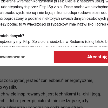
zbierane w ramach korzystania przez Ciebie z naszych usług, w
ło.
i udostępnianych przez Fit.pl Sp.z.o.o.. Dane osobowe niezbęd
ych osobowych: nie są i nie będą nikomu odsprzedawana ani udo
ć poproszony o podanie niektórych swoich danych osobowych p
waniem? Czy czujesz się zmęczona po wstaniu?
ależy podać to w większości przypadków imię, nazwisko i adres e
iągłą presją?
woich danych?
iedzieć spokojnie?
ędziemy my: Fit.pl Sp.z.o.o z siedzibą w Radomiu (dalej także b
spieszne?
 podmioty niewchodzące w skład Fit.pl ale będące naszymi partne
współpraca ma na celu dostosowywanie reklam, które widzisz na
aawansowane
Akceptuję 
 Twoje dane?
aby:
kszość pytań, jesteś "zaniedbana" energetycznie,
atykę, w tym tematykę ukazujących się tam materiałów do Twoic
o wysiłku.
grodami,
ych wiele inspirowanych jest technikami tai-chi i jogą.
two usług, w tym aby wykryć ewentualne boty, oszustwa czy na
e do Twoich potrzeb i zainteresowań,
 i dobrej energii, ciało stanie się lżejsze, a ty
alają nam udoskonalać nasze usługi i sprawić, że będą maksy
, silniejsza i odporna na codzienne stresy.