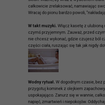
prawną dla pomiarów statystyczny
całkowicie zrelaksować, namawiając swoje
Przetwarzanie Twoich danych w c
Wracaj do pionu bardzo powoli, "nakładają
zgody.
W takt muzyki.
Włącz kasetę z ulubioną 
czymś przyjemnym. Zauważ, przed czym s
nie chcesz wykonać, gdzie czujesz ból cz
części ciała, ruszając się tak jak nigdy 
Wodny rytuał.
W dogodnym czasie, bez po
przygotuj kominek z olejkiem zapachowym
uspokajająco. Zanurz się w wannie, całko
napięć, zmartwień i niepokojów. Oddycha