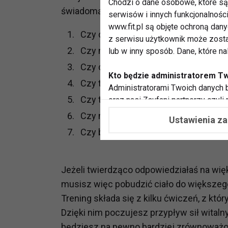
Chodzi o dane osobowe, które są 
świadomą tego, jak funkcjonuje twoje cia
serwisów i innych funkcjonalnośc
www.fit.pl są objęte ochroną dan
Czy czujesz się stale zmęczona?
z serwisu użytkownik może zosta
Czy masz kłopoty z porannym wsta
lub w inny sposób. Dane, które n
Czy czujesz się zagoniona lub pod c
Kto będzie administratorem T
Czy trudno jest ci się odprężyć, pos
Administratorami Twoich danych b
Czy twoje ruchy są gwałtowne i po
oraz nasi Zaufani partnerzy czyli
współpracujemy. Najczęściej ta 
Czy masz kłopoty z zasypianiem?
Ustawienia z
potrzeb i zainteresowań.
Czy bywasz czasem przygnębiona?
Dlaczego chcemy przetwarzać
Przetwarzamy te dane w celach, 
Jeżeli twierdząco odpowiedziałaś na wię
dopasować treści stron i ich tem
musisz więc pobudzić ciało do większeg
przeprowadzania konkursów z na
Trening składa się z kilku ćwiczeń, z któr
zapewnić Ci większe bezpieczeńs
pokazywać Ci reklamy dopasowan
Dzięki nim poczujesz przypływ sił witalnych
dokonywać pomiarów, które pozw
będziesz na pewno bardziej zrównoważona