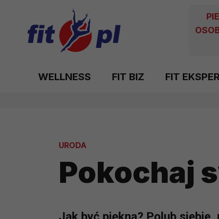
PI
OSOB
WELLNESS
FIT BIZ
FIT EKSPE
URODA
Pokochaj s
Jak być piękną? Polub siebie, 