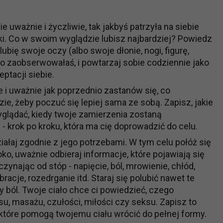
ie uważnie i życzliwie, tak jakbyś patrzyła na siebie
ki. Co w swoim wyglądzie lubisz najbardziej? Powiedz
lubię swoje oczy (albo swoje dłonie, nogi, figurę,
 co zaobserwowałaś, i powtarzaj sobie codziennie jako
ptacji siebie.
e i uważnie jak poprzednio zastanów się, co
e, żeby poczuć się lepiej sama ze sobą. Zapisz, jakie
wyglądać, kiedy twoje zamierzenia zostaną
- krok po kroku, która ma cię doprowadzić do celu.
iałaj zgodnie z jego potrzebami. W tym celu połóż się
ko, uważnie odbieraj informacje, które pojawiają się
czynając od stóp - napięcie, ból, mrowienie, chłód,
racje, rozedrganie itd. Staraj się polubić nawet te
zy ból. Twoje ciało chce ci powiedzieć, czego
u, masażu, czułości, miłości czy seksu. Zapisz to
, które pomogą twojemu ciału wrócić do pełnej formy.