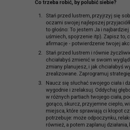
Co trzeba robić, by polubić siebie?
Stań przed lustrem, przyjrzyj się sob
oczami swojej najlepszej przyjaciół
to głośno: To jestem Ja i najbardziej 
uśmiech, spojrzenie itp). Zapisz to,
afirmacje - potwierdzenie twojej akce
Stań przed lustrem i równie życzliwi
chciałabyś zmienić w swoim wyglądzi
zmiany planujesz, i jak chciałabyś 
zrealizowane. Zaprogramuj strategię 
Naucz się słuchać swojego ciała i dz
wygodnie i zrelaksuj. Oddychaj głębo
w różnych partiach twojego ciała, po
gorąco, skurcz, przyjemne ciepło, wib
miejsca, które sprawiają ci kłopot c
potrzebuje: może odpoczynku, relaks
również, a potem zaplanuj działania