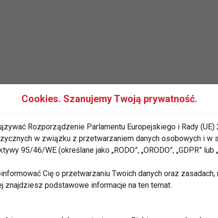
Cookies. Szanujemy Twoją prywatność.
ązywać Rozporządzenie Parlamentu Europejskiego i Rady (UE) 
 fizycznych w związku z przetwarzaniem danych osobowych i w
nriego Bergsona, nasze ciało ożywia siła, czy energia
rektywy 95/46/WE (określane jako „RODO”, „ORODO”, „GDPR” lub
 wszyscy jesteśmy obdarzeni nią po równo. Dzielimy się
". Brak dostatecznej ilości energii oznacza brak
informować Cię o przetwarzaniu Twoich danych oraz zasadach, n
ej znajdziesz podstawowe informacje na ten temat.
 więc utrudnia pracę z naszym ciałem. Musisz więc
owiedni poziom sił witalnych. Najpierw odpowiedz na
enić twój stan energetyczny, staniesz się bardziej