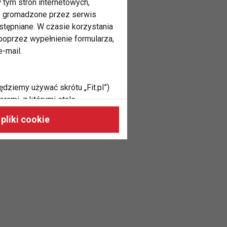
 tym stron internetowych,
ne gromadzone przez serwis
stępniane. W czasie korzystania
oprzez wypełnienie formularza,
-mail.
ędziemy używać skrótu „Fit.pl”)
rami, z którymi stale
 naszych stronach, do Twoich
pliki cookie
h zainteresowań oraz do
dużycia,
malnie odpowiadać Twoim