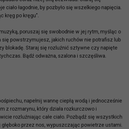
ch i marketingu własnego administratorów jest tzw. uzasadniony
 ciało łagodnie, by pozbyło się wszelkiego napięcia.
elach marketingowych podmiotów trzecich będzie odbywać się 
c kręg po kręgu".
muzyką, poruszaj się swobodnie w jej rytm, myśląc o
ię powstrzymujesz, jakich ruchów nie potrafisz lub
y blokadę. Staraj się rozluźnić sztywne czy napięte
dotychczas. Bądź odważna, szalona i szczęśliwa.
śpiechu, napełnij wannę ciepłą wodą i jednocześnie
 z rozmarynu, który działa rozkurczowo i
wicie rozluźniając całe ciało. Pozbądź się wszystkich
j głęboko przez nos, wypuszczając powietrze ustami.