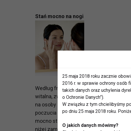
Stań mocno na nogi
25 maja 2018 roku zacznie obowi
2016 r. w sprawie ochrony osób
Według francuskiego pisarza i filozofa He
takich danych oraz uchylenia dy
witalna, zwana "elan vital". Niestety nie
o Ochronie Danych”).
na osoby bardziej lub mniej "energetyczne
W związku z tym chcielibyśmy po
po dniu 25 maja 2018 roku. Poniż
poczucia siły i wewnętrznej harmonii. A
mocno stanąć na nogi, tzn. osiągnąć odp
O jakich danych mówimy?
niżej zamieszczone pytania, pomogą ci oc