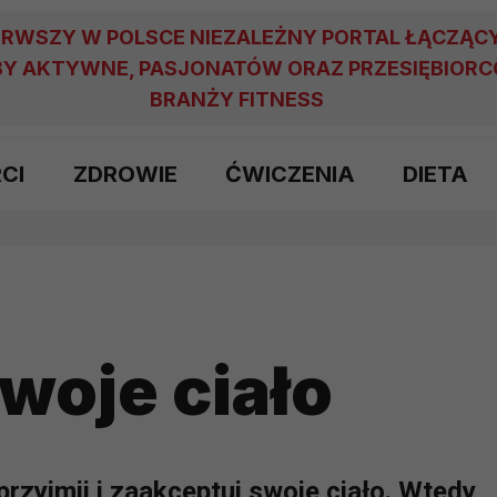
ERWSZY W POLSCE NIEZALEŻNY PORTAL ŁĄCZĄC
Y AKTYWNE, PASJONATÓW ORAZ PRZESIĘBIOR
BRANŻY FITNESS
RCI
ZDROWIE
ĆWICZENIA
DIETA
woje ciało
przyjmij i zaakceptuj swoje ciało. Wtedy