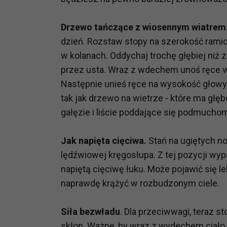
potrzebom
Drzewo tańczące z wiosennym wiatrem
Komu możemy przekazać dane
dzień. Rozstaw stopy na szerokość ramio
Zgodnie z obowiązującym prawe
w kolanach. Oddychaj trochę głębiej niż
np. agencjom marketingowym, p
obowiązującego prawa np. sądy l
przez usta. Wraz z wdechem unoś ręce w g
prawną. Pragniemy też wspomnieć
Następnie unieś ręce na wysokość głowy i
Zaufanych parterów.
tak jak drzewo na wietrze - które ma głę
gałęzie i liście poddające się podmucho
Jakie masz prawa w stosunku 
Masz między innymi prawo do żąd
Jak napięta cięciwa.
Stań na ugiętych no
także wycofać zgodę na przetwar
szczegółowo tutaj.
lędźwiowej kręgosłupa. Z tej pozycji wyp
napiętą cięciwę łuku. Może pojawić się l
Jakie są podstawy prawne prz
naprawdę krążyć w rozbudzonym ciele.
Każde przetwarzanie Twoich dany
Podstawą prawną przetwarzania 
Siła bezwładu
. Dla przeciwwagi, teraz s
analizowania ich i udoskonalani
skłon. Ważne, by wraz z wydechem ciało o
(tymi umowami są zazwyczaj regu