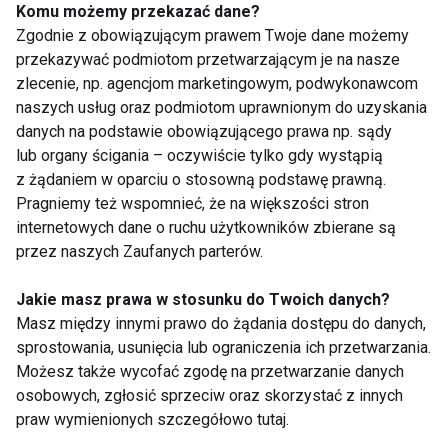
najlepszych sportowców
Komu możemy przekazać dane?
Zgodnie z obowiązującym prawem Twoje dane możemy
przekazywać podmiotom przetwarzającym je na nasze
zlecenie, np. agencjom marketingowym, podwykonawcom
Od rehabilitacji do fitnessu
naszych usług oraz podmiotom uprawnionym do uzyskania
danych na podstawie obowiązującego prawa np. sądy
lub organy ścigania – oczywiście tylko gdy wystąpią
z żądaniem w oparciu o stosowną podstawę prawną.
Nowy styl życia seniorów
Pragniemy też wspomnieć, że na większości stron
internetowych dane o ruchu użytkowników zbierane są
przez naszych Zaufanych parterów.
Jakie masz prawa w stosunku do Twoich danych?
Boot camp SPA
Masz między innymi prawo do żądania dostępu do danych,
sprostowania, usunięcia lub ograniczenia ich przetwarzania.
Możesz także wycofać zgodę na przetwarzanie danych
osobowych, zgłosić sprzeciw oraz skorzystać z innych
Argilloterapią czyli glinkowa
praw wymienionych szczegółowo tutaj.
rewolucja