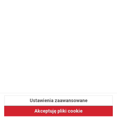
WSPÓŁPRACA
REDAKCJA
PRYWATNOŚĆ
Cookies
Powiadomienia
Newsletter
Fit.pl © 2026 Wszystkie prawa zastrzeżone.
Ustawienia zaawansowane
Pawelec.info
Akceptuję pliki cookie