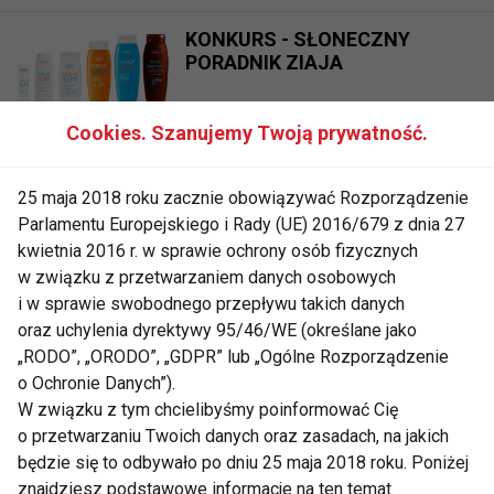
KONKURS - SŁONECZNY
PORADNIK ZIAJA
Cookies. Szanujemy Twoją prywatność.
Jakie ćwiczenia lubimy
najbardziej i… kiedy?
25 maja 2018 roku zacznie obowiązywać Rozporządzenie
Parlamentu Europejskiego i Rady (UE) 2016/679 z dnia 27
kwietnia 2016 r. w sprawie ochrony osób fizycznych
Gala rozdania nagród polskiej
w związku z przetwarzaniem danych osobowych
sceny MMA Heraklesy 2014
i w sprawie swobodnego przepływu takich danych
oraz uchylenia dyrektywy 95/46/WE (określane jako
„RODO”, „ORODO”, „GDPR” lub „Ogólne Rozporządzenie
o Ochronie Danych”).
Ćwicz pozytywne myślenie
W związku z tym chcielibyśmy poinformować Cię
o przetwarzaniu Twoich danych oraz zasadach, na jakich
będzie się to odbywało po dniu 25 maja 2018 roku. Poniżej
znajdziesz podstawowe informacje na ten temat.