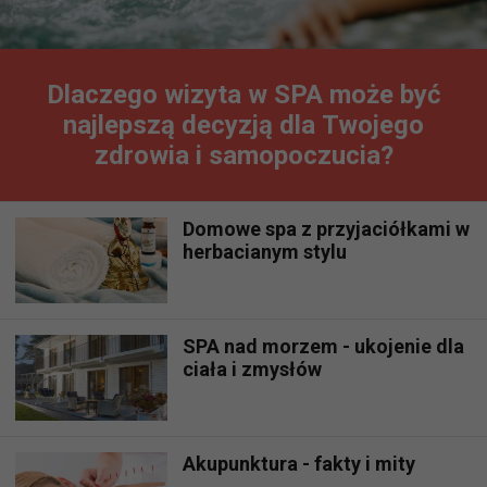
Dlaczego wizyta w SPA może być
najlepszą decyzją dla Twojego
zdrowia i samopoczucia?
Domowe spa z przyjaciółkami w
herbacianym stylu
SPA nad morzem - ukojenie dla
ciała i zmysłów
Akupunktura - fakty i mity