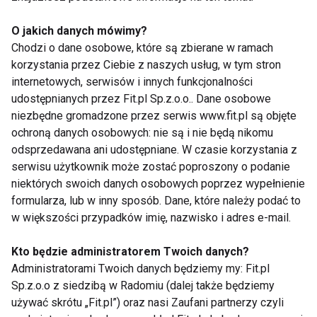
Trening interwałowy na
podwyższeniu
O jakich danych mówimy?
Chodzi o dane osobowe, które są zbierane w ramach
korzystania przez Ciebie z naszych usług, w tym stron
internetowych, serwisów i innych funkcjonalności
Jak dbać o ciało zimą
udostępnianych przez Fit.pl Sp.z.o.o.. Dane osobowe
niezbędne gromadzone przez serwis www.fit.pl są objęte
ochroną danych osobowych: nie są i nie będą nikomu
odsprzedawana ani udostępniane. W czasie korzystania z
Aqua fitness - kosmetyki w
serwisu użytkownik może zostać poproszony o podanie
walce z chlorem
niektórych swoich danych osobowych poprzez wypełnienie
formularza, lub w inny sposób. Dane, które należy podać to
w większości przypadków imię, nazwisko i adres e-mail.
Pięć kroków do zdrowego
Kto będzie administratorem Twoich danych?
kręgosłupa
Administratorami Twoich danych będziemy my: Fit.pl
Sp.z.o.o z siedzibą w Radomiu (dalej także będziemy
używać skrótu „Fit.pl”) oraz nasi Zaufani partnerzy czyli