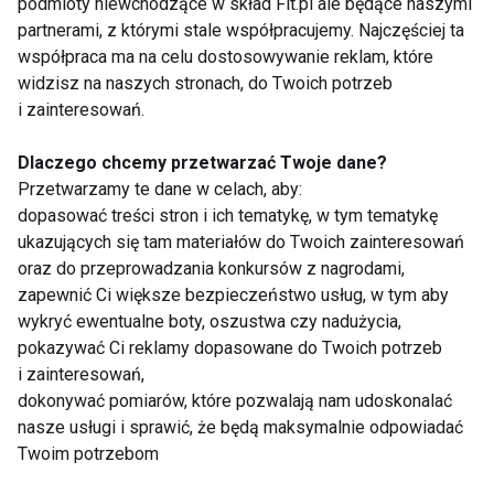
Piękne i smukłe ramiona -
podmioty niewchodzące w skład Fit.pl ale będące naszymi
wyzwanie na listopad
partnerami, z którymi stale współpracujemy. Najczęściej ta
współpraca ma na celu dostosowywanie reklam, które
widzisz na naszych stronach, do Twoich potrzeb
i zainteresowań.
Nowe trendy sportowe
Dlaczego chcemy przetwarzać Twoje dane?
Przetwarzamy te dane w celach, aby:
dopasować treści stron i ich tematykę, w tym tematykę
Nowoczesna, skuteczna terapia
ukazujących się tam materiałów do Twoich zainteresowań
przeciwko wypadaniu włosów
oraz do przeprowadzania konkursów z nagrodami,
zapewnić Ci większe bezpieczeństwo usług, w tym aby
wykryć ewentualne boty, oszustwa czy nadużycia,
pokazywać Ci reklamy dopasowane do Twoich potrzeb
Jesienią ćwicz jogę!
i zainteresowań,
dokonywać pomiarów, które pozwalają nam udoskonalać
nasze usługi i sprawić, że będą maksymalnie odpowiadać
Twoim potrzebom
Test Coopera - porównaj się do