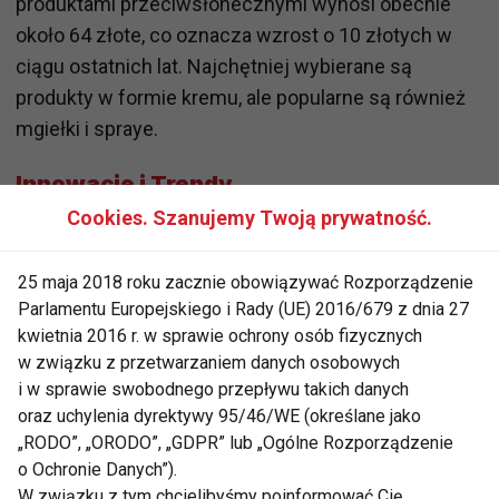
produktami przeciwsłonecznymi wynosi obecnie
około 64 złote, co oznacza wzrost o 10 złotych w
ciągu ostatnich lat. Najchętniej wybierane są
produkty w formie kremu, ale popularne są również
mgiełki i spraye.
Innowacje i Trendy
Cookies. Szanujemy Twoją prywatność.
Polscy konsumenci coraz częściej oczekują
produktów z szerokim spektrum ochrony.
25 maja 2018 roku zacznie obowiązywać Rozporządzenie
Popularność fotoprotekcji obejmuje teraz nie tylko
Parlamentu Europejskiego i Rady (UE) 2016/679 z dnia 27
kremy do twarzy i ciała, ale także balsamy do ust,
kwietnia 2016 r. w sprawie ochrony osób fizycznych
podkłady, kremy BB, korektory i pudry. Trend ten,
w związku z przetwarzaniem danych osobowych
zainspirowany przez Koreę, wpłynął na rozszerzenie
i w sprawie swobodnego przepływu takich danych
oraz uchylenia dyrektywy 95/46/WE (określane jako
asortymentu przez polskie i globalne marki.
„RODO”, „ORODO”, „GDPR” lub „Ogólne Rozporządzenie
o Ochronie Danych”).
Ulubione Formuły i Marki
W związku z tym chcielibyśmy poinformować Cię