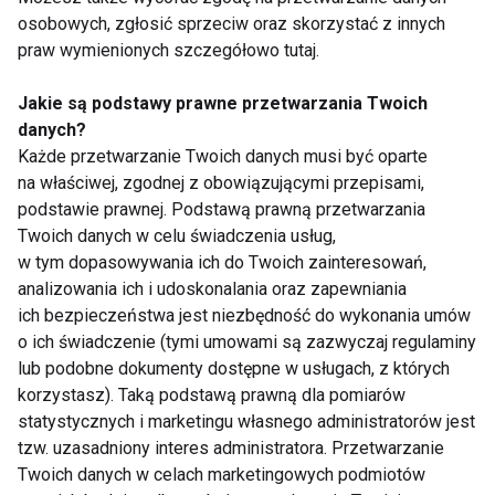
Pokaż więcej
osobowych, zgłosić sprzeciw oraz skorzystać z innych
praw wymienionych szczegółowo tutaj.
Jakie są podstawy prawne przetwarzania Twoich
Słońce
danych?
Każde przetwarzanie Twoich danych musi być oparte
na właściwej, zgodnej z obowiązującymi przepisami,
podstawie prawnej. Podstawą prawną przetwarzania
Twoich danych w celu świadczenia usług,
w tym dopasowywania ich do Twoich zainteresowań,
analizowania ich i udoskonalania oraz zapewniania
ich bezpieczeństwa jest niezbędność do wykonania umów
6 zasad bezpiecznego
Przygotuj skórę na
o ich świadczenie (tymi umowami są zazwyczaj regulaminy
korzystania ze słońca
spotkanie ze słońcem
lub podobne dokumenty dostępne w usługach, z których
korzystasz). Taką podstawą prawną dla pomiarów
statystycznych i marketingu własnego administratorów jest
tzw. uzasadniony interes administratora. Przetwarzanie
Twoich danych w celach marketingowych podmiotów