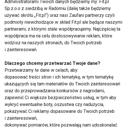
Administratorami Twoich danych będziemy my: Fit.pl
Sp.z.o.o z siedzibą w Radomiu (dalej także będziemy
Rośnie świadomość znaczenia ochrony
używać skrótu „Fit.pl”) oraz nasi Zaufani partnerzy czyli
przeciwsłonecznej wśród Polaków, jednak nadal
podmioty niewchodzące w skład Fit.pl ale będące naszymi
wiele jest do zrobienia w zakresie edukacji. Ważne
partnerami, z którymi stale współpracujemy. Najczęściej ta
współpraca ma na celu dostosowywanie reklam, które
jest, aby informować o korzyściach płynących z
widzisz na naszych stronach, do Twoich potrzeb
regularnego stosowania produktów z SPF, aby
i zainteresowań.
zminimalizować ryzyko związane z
promieniowaniem UV.
Dlaczego chcemy przetwarzać Twoje dane?
Przetwarzamy te dane w celach, aby:
URODA
SŁOŃCE
AKTUALNOŚCI
dopasować treści stron i ich tematykę, w tym tematykę
ukazujących się tam materiałów do Twoich zainteresowań
oraz do przeprowadzania konkursów z nagrodami,
zapewnić Ci większe bezpieczeństwo usług, w tym aby
wykryć ewentualne boty, oszustwa czy nadużycia,
Uroda
pokazywać Ci reklamy dopasowane do Twoich potrzeb
i zainteresowań,
dokonywać pomiarów, które pozwalają nam udoskonalać