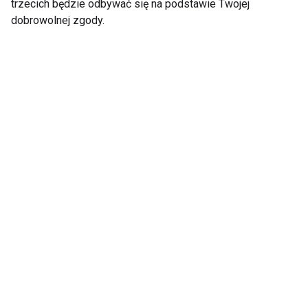
trzecich będzie odbywać się na podstawie Twojej
dobrowolnej zgody.
Dlaczego ochrona
Słońce wrogiem
przeciwsłoneczna jest
młodej i gładkiej
szczególnie ważna
skóry!
wiosną?
Dlaczego skórę należy
Słońce, słona woda,
chronić przed
upał, czyli czego
słońcem?
włosy nie lubią