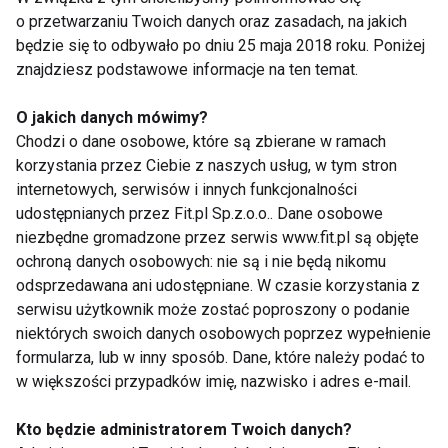
o przetwarzaniu Twoich danych oraz zasadach, na jakich
Najpopularniejsze formuły to:
będzie się to odbywało po dniu 25 maja 2018 roku. Poniżej
znajdziesz podstawowe informacje na ten temat.
Kremy (szczególnie transparentne,
żelowe formuły)
O jakich danych mówimy?
Mgiełki/spraye
Chodzi o dane osobowe, które są zbierane w ramach
korzystania przez Ciebie z naszych usług, w tym stron
Emulsje
internetowych, serwisów i innych funkcjonalności
Sztyfty
udostępnianych przez Fit.pl Sp.z.o.o.. Dane osobowe
niezbędne gromadzone przez serwis www.fit.pl są objęte
Najczęściej wybierane marki to:
ochroną danych osobowych: nie są i nie będą nikomu
odsprzedawana ani udostępniane. W czasie korzystania z
La Roche-Posay, Pharmaceris, Bioderma
serwisu użytkownik może zostać poproszony o podanie
niektórych swoich danych osobowych poprzez wypełnienie
Holika Holika, CeraVe, Ziaja
formularza, lub w inny sposób. Dane, które należy podać to
w większości przypadków imię, nazwisko i adres e-mail.
Polskie marki oferujące produkty z fotoprotekcją to
Bielenda, Bielenda Professional, Bandi, Ziaja i
Kto będzie administratorem Twoich danych?
Dermika.