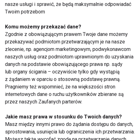
nasze usługi i sprawić, że będą maksymalnie odpowiadać
Twoim potrzebom
Komu możemy przekazać dane?
Zgodnie z obowiązującym prawem Twoje dane możemy
Letnia pielęgnacja
Aromatyczna
przekazywać podmiotom przetwarzającym je na nasze
wrażliwej skóry
pielęgnacja ciała
zlecenie, np. agencjom marketingowym, podwykonawcom
latem w trendzie
naszych usług oraz podmiotom uprawnionym do uzyskania
sensory beauty -
danych na podstawie obowiązującego prawa np. sądy
troska o skórę i
lub organy ścigania – oczywiście tylko gdy wystąpią
przyjemność dla
zmysłów
z żądaniem w oparciu o stosowną podstawę prawną.
Pragniemy też wspomnieć, że na większości stron
internetowych dane o ruchu użytkowników zbierane są
przez naszych Zaufanych parterów.
Przeszczep włosów –
Filtruj filtry – jak
jak wybrać
dobrać najlepszy krem
Jakie masz prawa w stosunku do Twoich danych?
nowoczesną metodę
z SPF do potrzeb skóry
Masz między innymi prawo do żądania dostępu do danych,
leczenia łysienia
i jej upodobań?
sprostowania, usunięcia lub ograniczenia ich przetwarzania.
Możesz także wycofać zgodę na przetwarzanie danych