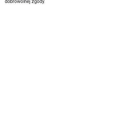
dobrowolnej zgody.
Olej lniany
Ekstrakt pokrzywy –
przyjacielem zgrabnej
Przyjaciel włosów,
sylwetki
skóry i paznokci
Pokaż więcej
Mężczyzna
Które sporty są
Mężczyzna w formie.