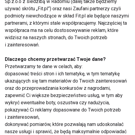
Sp.z.o.o z siedzibą w Radomiu (dalej także będziemy
9. Umie ciebie słuchać
używać skrótu „Fit.pl”) oraz nasi Zaufani partnerzy czyli
podmioty niewchodzące w skład Fit.pl ale będące naszymi
partnerami, z którymi stale współpracujemy. Najczęściej ta
– Dobra komukacja w związku to podstawa. Jeżeli
współpraca ma na celu dostosowywanie reklam, które
możesz mu powiedzieć o swoich wątpliwościach,
widzisz na naszych stronach, do Twoich potrzeb
planach, marzeniach, celach, opowiadać o bieżących
i zainteresowań.
sprawach i o „wielkich rzeczach”, a on cię potrafi
wysłuchać i jest dla ciebie wsparciem – jesteście na
Dlaczego chcemy przetwarzać Twoje dane?
dobrej drodze. Pamiętaj także, aby nauczyć się
Przetwarzamy te dane w celach, aby:
dopasować treści stron i ich tematykę, w tym tematykę
słuchać jego.
ukazujących się tam materiałów do Twoich zainteresowań
oraz do przeprowadzania konkursów z nagrodami,
10. Masz przeczucie
zapewnić Ci większe bezpieczeństwo usług, w tym aby
wykryć ewentualne boty, oszustwa czy nadużycia,
– Przeczucie to może być wszystko czego
pokazywać Ci reklamy dopasowane do Twoich potrzeb
potrzebujesz, przynajmniej tak twierdzą badacze z
i zainteresowań,
dokonywać pomiarów, które pozwalają nam udoskonalać
University College w Londynie, którzy stosowali
nasze usługi i sprawić, że będą maksymalnie odpowiadać
rezonans magnetyczny do badania mózgu