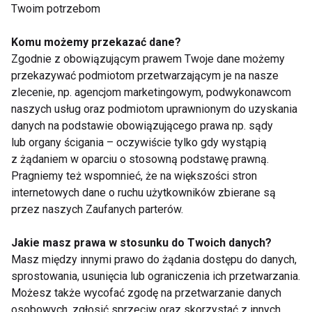
Twoim potrzebom
zakochanych. Czasem nasza intuicja emocjonalna,
wie lepiej...
Komu możemy przekazać dane?
Zgodnie z obowiązującym prawem Twoje dane możemy
przekazywać podmiotom przetwarzającym je na nasze
zlecenie, np. agencjom marketingowym, podwykonawcom
źródła: style.uk.msn.com; pbsdga.pl ;
naszych usług oraz podmiotom uprawnionym do uzyskania
shine.yahoo.com
danych na podstawie obowiązującego prawa np. sądy
lub organy ścigania – oczywiście tylko gdy wystąpią
Beata Mąkolska
z żądaniem w oparciu o stosowną podstawę prawną.
Pragniemy też wspomnieć, że na większości stron
www.wellness.fit.pl
internetowych dane o ruchu użytkowników zbierane są
przez naszych Zaufanych parterów.
Jakie masz prawa w stosunku do Twoich danych?
PRZYJACIELE
MĘŻCZYZNA
PARA
Masz między innymi prawo do żądania dostępu do danych,
sprostowania, usunięcia lub ograniczenia ich przetwarzania.
RELACJE DAMSKO-MĘSKIE
WELLNESS
Możesz także wycofać zgodę na przetwarzanie danych
osobowych, zgłosić sprzeciw oraz skorzystać z innych