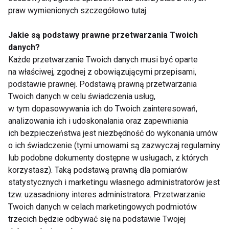
praw wymienionych szczegółowo tutaj.
Jakie są podstawy prawne przetwarzania Twoich
Przyjaciele
danych?
Każde przetwarzanie Twoich danych musi być oparte
na właściwej, zgodnej z obowiązującymi przepisami,
podstawie prawnej. Podstawą prawną przetwarzania
Twoich danych w celu świadczenia usług,
w tym dopasowywania ich do Twoich zainteresowań,
analizowania ich i udoskonalania oraz zapewniania
ich bezpieczeństwa jest niezbędność do wykonania umów
Jak kontakt z ludźmi
Jelita - twój
o ich świadczenie (tymi umowami są zazwyczaj regulaminy
wpływa na nasze
największy przyjaciel.
lub podobne dokumenty dostępne w usługach, z których
samopoczucie? Warto
Dietetyk podpowiada,
mieć przyjaciół!
jak o nie zadbać
korzystasz). Taką podstawą prawną dla pomiarów
statystycznych i marketingu własnego administratorów jest
tzw. uzasadniony interes administratora. Przetwarzanie
Twoich danych w celach marketingowych podmiotów
trzecich będzie odbywać się na podstawie Twojej