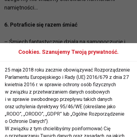
namiętności...
6. Potraficie się razem śmiać
– Śmiech fantastycznie działa na samopoczucie i
organizm. Dowiedziono także, że kobiety śmieją się
Cookies. Szanujemy Twoją prywatność.
częściej w towarzystwie atrakcyjnych mężczyzn.
Jeżeli zatem potraficie razem się śmiać,
25 maja 2018 roku zacznie obowiązywać Rozporządzenie
rozśmieszyć nawzajem i czujecie się w swoim
Parlamentu Europejskiego i Rady (UE) 2016/679 z dnia 27
towarzystwie swobodnie – jest bardzo dobrze!
kwietnia 2016 r. w sprawie ochrony osób fizycznych
w związku z przetwarzaniem danych osobowych
i w sprawie swobodnego przepływu takich danych
7. Lubisz jego znajomych i rodziców
oraz uchylenia dyrektywy 95/46/WE (określane jako
„RODO”, „ORODO”, „GDPR” lub „Ogólne Rozporządzenie
– Po 20-stym roku życia zazwyczaj ostrożnie i
o Ochronie Danych”).
mądrze dobieramy sobie przyjaciół. To jakich twój
W związku z tym chcielibyśmy poinformować Cię
mężczyzna ma przyjaciół wiele powie ci o nim
o przetwarzaniu Twoich danych oraz zasadach, na jakich