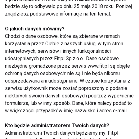
będzie się to odbywało po dniu 25 maja 2018 roku. Poniżej
samym. I cóż, jeżeli lubisz to towarzystwo, to
znajdziesz podstawowe informacje na ten temat.
dobrze, a jeżeli nie.... sama znasz odpowiedź!
Podobnie z rodziną – pamiętaj, że najwięcej
O jakich danych mówimy?
wzorców bierzemy z domu rodzinnego. Popatrz kim
Chodzi o dane osobowe, które są zbierane w ramach
są jego rodzice, jak się zachowują, jak się odnoszą
korzystania przez Ciebie z naszych usług, w tym stron
w stosunku do siebie.
internetowych, serwisów i innych funkcjonalności
udostępnianych przez Fit.pl Sp.z.o.o.. Dane osobowe
niezbędne gromadzone przez serwis www.fit.pl są objęte
8. Umiecie się kłócić
ochroną danych osobowych: nie są i nie będą nikomu
odsprzedawana ani udostępniane. W czasie korzystania z
– Czasem, żeby nauczyć się konstruktywnie „kłócić”
serwisu użytkownik może zostać poproszony o podanie
trzeba lat nauki i terapii dla par. Jednakże już teraz, na
niektórych swoich danych osobowych poprzez wypełnienie
początku związku możesz zaobserwować w jaki
formularza, lub w inny sposób. Dane, które należy podać to
w większości przypadków imię, nazwisko i adres e-mail.
sposób wyglądają wasze kłótnie. Im mniej w tym
wyzwisk, wyciągania przeszłości, ubliżeń, gorzkich
Kto będzie administratorem Twoich danych?
słów – tym lepiej.
Administratorami Twoich danych będziemy my: Fit.pl