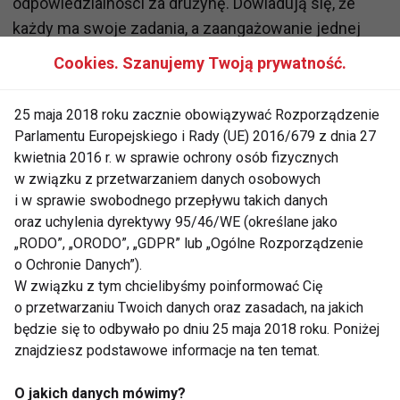
odpowiedzialności za drużynę. Dowiadują się, że
każdy ma swoje zadania, a zaangażowanie jednej
osoby wpływa na wynik całego zespołu. To
Cookies. Szanujemy Twoją prywatność.
umiejętności, które przydają się później nie tylko w
sporcie, ale również w szkole i dorosłym życiu.
25 maja 2018 roku zacznie obowiązywać Rozporządzenie
Parlamentu Europejskiego i Rady (UE) 2016/679 z dnia 27
Nauka radzenia sobie z porażką
kwietnia 2016 r. w sprawie ochrony osób fizycznych
w związku z przetwarzaniem danych osobowych
Wielu psychologów sportu podkreśla, że jedną z
i w sprawie swobodnego przepływu takich danych
najcenniejszych lekcji płynących z uprawiania
oraz uchylenia dyrektywy 95/46/WE (określane jako
sportu jest umiejętność radzenia sobie z
„RODO”, „ORODO”, „GDPR” lub „Ogólne Rozporządzenie
o Ochronie Danych”).
niepowodzeniami.
W związku z tym chcielibyśmy poinformować Cię
o przetwarzaniu Twoich danych oraz zasadach, na jakich
Nie każdy mecz kończy się zwycięstwem. Dzieci
będzie się to odbywało po dniu 25 maja 2018 roku. Poniżej
uczą się przegrywać, analizować błędy i wyciągać
znajdziesz podstawowe informacje na ten temat.
wnioski na przyszłość. Dzięki temu rozwijają
odporność psychiczną, która pomaga im później
O jakich danych mówimy?