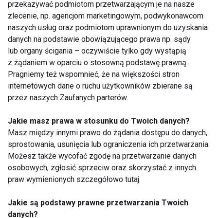
przekazywać podmiotom przetwarzającym je na nasze
zlecenie, np. agencjom marketingowym, podwykonawcom
Bo futbol to nie tylko gra o wynik. To szkoła
naszych usług oraz podmiotom uprawnionym do uzyskania
charakteru, przyjaźni i pasji, która potrafi
danych na podstawie obowiązującego prawa np. sądy
towarzyszyć człowiekowi przez całe życie.
lub organy ścigania – oczywiście tylko gdy wystąpią
z żądaniem w oparciu o stosowną podstawę prawną.
WELLNESS
AKTUALNOŚCI
Pragniemy też wspomnieć, że na większości stron
internetowych dane o ruchu użytkowników zbierane są
przez naszych Zaufanych parterów.
Jakie masz prawa w stosunku do Twoich danych?
Masz między innymi prawo do żądania dostępu do danych,
Wellness
sprostowania, usunięcia lub ograniczenia ich przetwarzania.
Możesz także wycofać zgodę na przetwarzanie danych
osobowych, zgłosić sprzeciw oraz skorzystać z innych
praw wymienionych szczegółowo tutaj.
Jakie są podstawy prawne przetwarzania Twoich
danych?