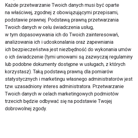
Każde przetwarzanie Twoich danych musi być oparte
Dlaczego po obiedzie
Zmęczenie po urlopie
chce ci się spać?
– dlaczego zamiast
na właściwej, zgodnej z obowiązującymi przepisami,
Dietetyk wyjaśnia 7
energii wraca
podstawie prawnej. Podstawą prawną przetwarzania
najczęstszych
frustracja?
Twoich danych w celu świadczenia usług,
przyczyn
w tym dopasowywania ich do Twoich zainteresowań,
analizowania ich i udoskonalania oraz zapewniania
ich bezpieczeństwa jest niezbędność do wykonania umów
o ich świadczenie (tymi umowami są zazwyczaj regulaminy
lub podobne dokumenty dostępne w usługach, z których
korzystasz). Taką podstawą prawną dla pomiarów
Tenis, badminton i
Aktywna regeneracja
statystycznych i marketingu własnego administratorów jest
ping-pong ćwiczą nie
– 7 sposobów na
tylko ciało. Co dzieje
szybszy powrót do
tzw. uzasadniony interes administratora. Przetwarzanie
się wtedy w mózgu?
formy
Twoich danych w celach marketingowych podmiotów
trzecich będzie odbywać się na podstawie Twojej
Pokaż więcej
dobrowolnej zgody.