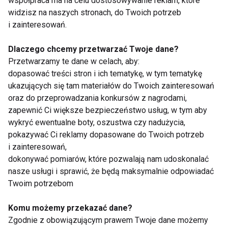
współpraca ma na celu dostosowywanie reklam, które
nawiązywanie relacji, rozwijają umiejętności
widzisz na naszych stronach, do Twoich potrzeb
społeczne i pozwalają znaleźć grupę rówieśników o
i zainteresowań.
podobnych zainteresowaniach.
Dlaczego chcemy przetwarzać Twoje dane?
Więcej niż sport
Przetwarzamy te dane w celach, aby:
dopasować treści stron i ich tematykę, w tym tematykę
ukazujących się tam materiałów do Twoich zainteresowań
Dla wielu młodych zawodników piłka nożna staje się
oraz do przeprowadzania konkursów z nagrodami,
czymś więcej niż tylko aktywnością fizyczną. Uczy
zapewnić Ci większe bezpieczeństwo usług, w tym aby
systematyczności, dyscypliny, szacunku do innych
wykryć ewentualne boty, oszustwa czy nadużycia,
oraz wytrwałości w dążeniu do celu.
pokazywać Ci reklamy dopasowane do Twoich potrzeb
i zainteresowań,
Nie każdy zostanie profesjonalnym piłkarzem, ale
dokonywać pomiarów, które pozwalają nam udoskonalać
każdy może wynieść z futbolu wartości, które
nasze usługi i sprawić, że będą maksymalnie odpowiadać
pozostaną z nim na całe życie. To właśnie dlatego
Twoim potrzebom
piłka nożna od lat cieszy się niesłabnącą
Komu możemy przekazać dane?
popularnością i nadal inspiruje kolejne pokolenia
Zgodnie z obowiązującym prawem Twoje dane możemy
dzieci do wyjścia na boisko.