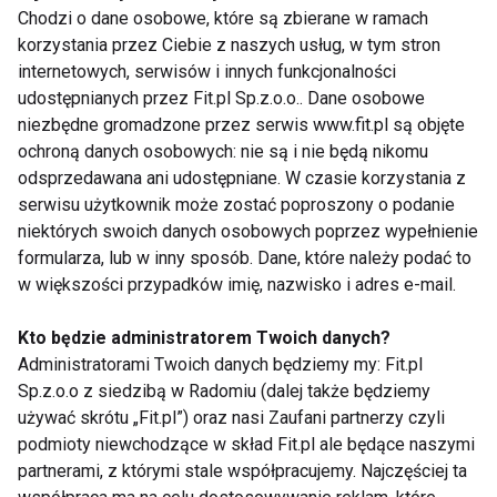
mierzyć się z wyzwaniami w różnych obszarach
Chodzi o dane osobowe, które są zbierane w ramach
życia.
korzystania przez Ciebie z naszych usług, w tym stron
internetowych, serwisów i innych funkcjonalności
To szczególnie ważne we współczesnym świecie,
udostępnianych przez Fit.pl Sp.z.o.o.. Dane osobowe
niezbędne gromadzone przez serwis www.fit.pl są objęte
gdzie młodzi ludzie coraz częściej zmagają się z
ochroną danych osobowych: nie są i nie będą nikomu
presją, stresem i lękiem przed oceną.
odsprzedawana ani udostępniane. W czasie korzystania z
serwisu użytkownik może zostać poproszony o podanie
Większa pewność siebie
niektórych swoich danych osobowych poprzez wypełnienie
formularza, lub w inny sposób. Dane, które należy podać to
Każdy udany drybling, celne podanie czy zdobyta
w większości przypadków imię, nazwisko i adres e-mail.
bramka budują poczucie własnej wartości. Dziecko
zaczyna dostrzegać efekty swojej pracy i
Kto będzie administratorem Twoich danych?
Administratorami Twoich danych będziemy my: Fit.pl
przekonuje się, że regularny wysiłek prowadzi do
Sp.z.o.o z siedzibą w Radomiu (dalej także będziemy
rozwoju.
używać skrótu „Fit.pl”) oraz nasi Zaufani partnerzy czyli
podmioty niewchodzące w skład Fit.pl ale będące naszymi
Trenerzy często podkreślają, że sport pomaga także
partnerami, z którymi stale współpracujemy. Najczęściej ta
dzieciom nieśmiałym. Wspólne treningi ułatwiają