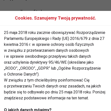
www.wellness.fit.pl
Cookies. Szanujemy Twoją prywatność.
25 maja 2018 roku zacznie obowiązywać Rozporządzenie
AKTYWNI
AKTYWNY WYPOCZYNEK
Parlamentu Europejskiego i Rady (UE) 2016/679 z dnia 27
kwietnia 2016 r. w sprawie ochrony osób fizycznych
PLAŻA
WELLNESS
w związku z przetwarzaniem danych osobowych
i w sprawie swobodnego przepływu takich danych
oraz uchylenia dyrektywy 95/46/WE (określane jako
„RODO”, „ORODO”, „GDPR” lub „Ogólne Rozporządzenie
o Ochronie Danych”).
W związku z tym chcielibyśmy poinformować Cię
Aktywni
o przetwarzaniu Twoich danych oraz zasadach, na jakich
będzie się to odbywało po dniu 25 maja 2018 roku. Poniżej
znajdziesz podstawowe informacje na ten temat.
O jakich danych mówimy?