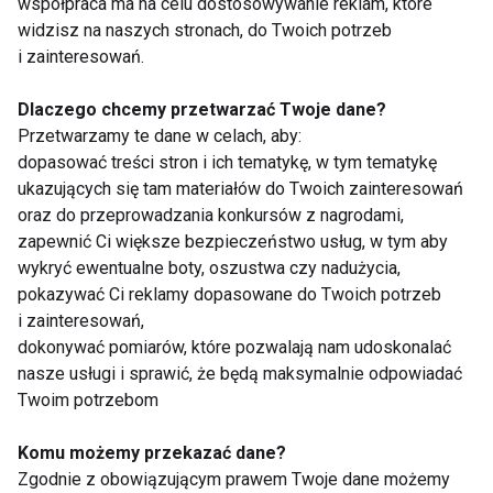
współpraca ma na celu dostosowywanie reklam, które
widzisz na naszych stronach, do Twoich potrzeb
i zainteresowań.
Aktywny wypoczynek
Dlaczego chcemy przetwarzać Twoje dane?
Przetwarzamy te dane w celach, aby:
dopasować treści stron i ich tematykę, w tym tematykę
ukazujących się tam materiałów do Twoich zainteresowań
oraz do przeprowadzania konkursów z nagrodami,
zapewnić Ci większe bezpieczeństwo usług, w tym aby
wykryć ewentualne boty, oszustwa czy nadużycia,
Aktywna wiosna
FitCamp - nowy
sposób na szczupłą
pokazywać Ci reklamy dopasowane do Twoich potrzeb
sylwetkę
i zainteresowań,
dokonywać pomiarów, które pozwalają nam udoskonalać
nasze usługi i sprawić, że będą maksymalnie odpowiadać
Twoim potrzebom
Komu możemy przekazać dane?
Zgodnie z obowiązującym prawem Twoje dane możemy