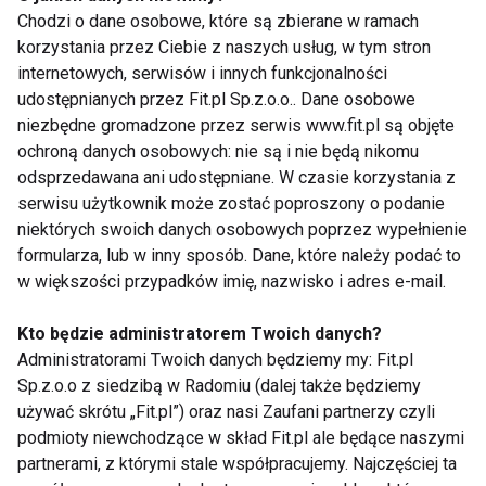
Chodzi o dane osobowe, które są zbierane w ramach
korzystania przez Ciebie z naszych usług, w tym stron
Polacy nie chcą być
Czy można obniżyć
internetowych, serwisów i innych funkcjonalności
pasywni w weekendy.
cholesterol dzięki
udostępnianych przez Fit.pl Sp.z.o.o.. Dane osobowe
Coraz aktywniej
aktywności fizycznej?
niezbędne gromadzone przez serwis www.fit.pl są objęte
spędzamy czas wolny
ochroną danych osobowych: nie są i nie będą nikomu
odsprzedawana ani udostępniane. W czasie korzystania z
serwisu użytkownik może zostać poproszony o podanie
niektórych swoich danych osobowych poprzez wypełnienie
formularza, lub w inny sposób. Dane, które należy podać to
w większości przypadków imię, nazwisko i adres e-mail.
Aktywność fizyczna
Prezentownik last
istotnym elementem
minute. Co kupić
Kto będzie administratorem Twoich danych?
profilaktyki chorób
aktywnym pod
Administratorami Twoich danych będziemy my: Fit.pl
serca
choinkę?
Sp.z.o.o z siedzibą w Radomiu (dalej także będziemy
używać skrótu „Fit.pl”) oraz nasi Zaufani partnerzy czyli
Pokaż więcej
podmioty niewchodzące w skład Fit.pl ale będące naszymi
partnerami, z którymi stale współpracujemy. Najczęściej ta