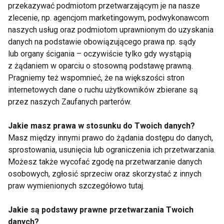
przekazywać podmiotom przetwarzającym je na nasze
Senior z pomysłem na
Święto Cykliczne 2012
zlecenie, np. agencjom marketingowym, podwykonawcom
życie
naszych usług oraz podmiotom uprawnionym do uzyskania
danych na podstawie obowiązującego prawa np. sądy
lub organy ścigania – oczywiście tylko gdy wystąpią
z żądaniem w oparciu o stosowną podstawę prawną.
Pragniemy też wspomnieć, że na większości stron
internetowych dane o ruchu użytkowników zbierane są
przez naszych Zaufanych parterów.
Długie weekndy w
Robert Janowski
2012
będzie miał fit wakacje
Jakie masz prawa w stosunku do Twoich danych?
Masz między innymi prawo do żądania dostępu do danych,
sprostowania, usunięcia lub ograniczenia ich przetwarzania.
Możesz także wycofać zgodę na przetwarzanie danych
osobowych, zgłosić sprzeciw oraz skorzystać z innych
praw wymienionych szczegółowo tutaj.
Przepis na… aktywny
Gwiazdy sportu
Jakie są podstawy prawne przetwarzania Twoich
weekend
zachęcają dzieci do
danych?