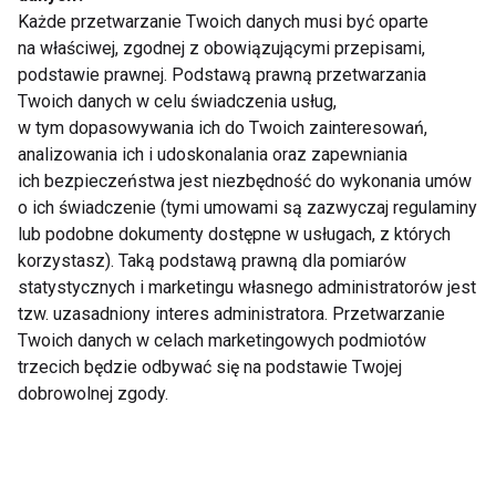
aktywności podczas
Każde przetwarzanie Twoich danych musi być oparte
wakacji
na właściwej, zgodnej z obowiązującymi przepisami,
podstawie prawnej. Podstawą prawną przetwarzania
Pokaż więcej
Twoich danych w celu świadczenia usług,
w tym dopasowywania ich do Twoich zainteresowań,
analizowania ich i udoskonalania oraz zapewniania
ich bezpieczeństwa jest niezbędność do wykonania umów
Nie przegap nowości ze
o ich świadczenie (tymi umowami są zazwyczaj regulaminy
lub podobne dokumenty dostępne w usługach, z których
świata FIT!
korzystasz). Taką podstawą prawną dla pomiarów
statystycznych i marketingu własnego administratorów jest
Zapisz się do naszego newslettera
tzw. uzasadniony interes administratora. Przetwarzanie
Twoich danych w celach marketingowych podmiotów
trzecich będzie odbywać się na podstawie Twojej
dobrowolnej zgody.
Wyrażam zgodę na otrzymywanie informacji
handlowej drogą elektroniczną na podany adres e-mail
przez FIT.PL. Więcej informacji znajdziesz w Polityce
Prywatności.