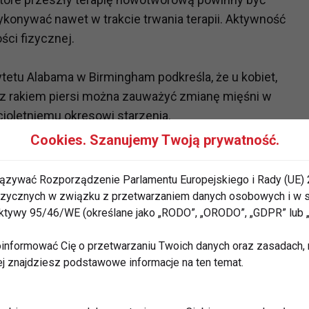
konywać nawet w trakcie trwania terapii. Aktywność
ci fizycznej.
etu Alabama w Birmingham podkreśla, że u kobiet,
 z rakiem piersi można zauważyć zmianę mięśni w
cioletniemu okresowi starzenia.
Cookies. Szanujemy Twoją prywatność.
i fizycznej w połączeniu z siedzącym trybem życia
 Wśród 12 milionów Amerykanów, którzy przeszli
ązywać Rozporządzenie Parlamentu Europejskiego i Rady (UE) 
 obserwuje się mniejszą liczbę nawrotu choroby.
 fizycznych w związku z przetwarzaniem danych osobowych i w
rektywy 95/46/WE (określane jako „RODO”, „ORODO”, „GDPR” lub
aktywne, co wynika z objawów choroby i leczenia,
informować Cię o przetwarzaniu Twoich danych oraz zasadach, n
zucia. Niektóre terapie mogą osłabić mięśnie, kości,
ej znajdziesz podstawowe informacje na ten temat.
ść fizyczną, ale tylko i wyłącznie na tyle, na ile
y na przykład spacer w psem.