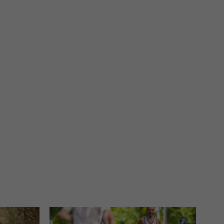
 interes administratora.
na podstawie Twojej dobrowolnej