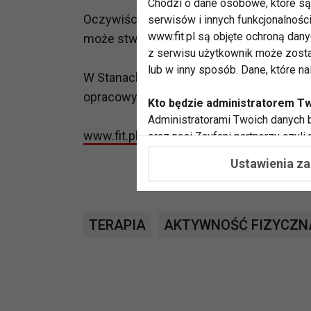
Chodzi o dane osobowe, które są 
Oczywiście każdy pacjent, chcący podją
serwisów i innych funkcjonalnośc
www.fit.pl są objęte ochroną dan
może stwarzać pewne ryzyko, powinien s
z serwisu użytkownik może zosta
lub w inny sposób. Dane, które n
W Stanach Zjednoczonych wydawane są cer
opracowywaniu ćwiczeń dla osób po ter
Kto będzie administratorem T
Administratorami Twoich danych b
www.fit.pl
oraz nasi Zaufani partnerzy czyli
współpracujemy. Najczęściej ta 
Ustawienia z
potrzeb i zainteresowań.
Dlaczego chcemy przetwarzać
Przetwarzamy te dane w celach, 
TERAPIA
AKTYWNOŚĆ FIZYCZN
dopasować treści stron i ich tem
przeprowadzania konkursów z na
zapewnić Ci większe bezpieczeńs
pokazywać Ci reklamy dopasowan
dokonywać pomiarów, które pozw