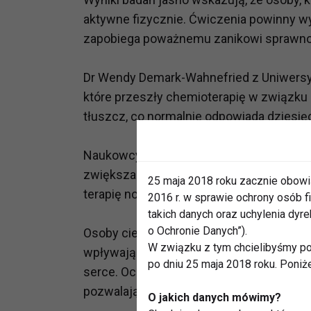
aktywne fizycznie. Ćwiczenia powinny wy
zapobiega poważnemu zanikowi sprawnoś
Dr Wendy Demark-Wahnefried z Uniwersyt
które przeszły chemioterapię w związku
tłuszcz, co normalnie odpowiada dziesię
Naukowcy ostrzegają, że brak aktywnośc
zwiększa ryzyko chorób nowotworowych.
25 maja 2018 roku zacznie obowi
terapię nowotworową i są nadal aktywni,
2016 r. w sprawie ochrony osób
takich danych oraz uchylenia dy
o Ochronie Danych”).
Osoby cierpiące na raka stają się mniej 
W związku z tym chcielibyśmy po
wpływających na pogorszenie ich samopoc
po dniu 25 maja 2018 roku. Poniż
serce. Oczywiście lekarze zalecają aktywno
pozwalają chorym siły. Chorym wystarcz
O jakich danych mówimy?