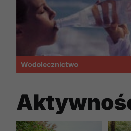
prawną dla pomiarów statystyczny
Przetwarzanie Twoich danych w c
zgody.
Wodolecznictwo
Aktywność