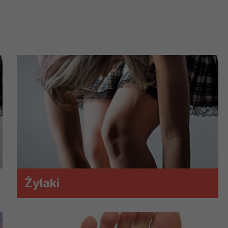
?
m Twoje dane możemy przekazywać podmiotom przetwarzającym
odwykonawcom naszych usług oraz podmiotom uprawnionym do u
ub organy ścigania – oczywiście tylko gdy wystąpią z żądanie
, że na większości stron internetowych dane o ruchu użytkown
do Twoich danych?
ania dostępu do danych, sprostowania, usunięcia lub ogranicze
zanie danych osobowych, zgłosić sprzeciw oraz skorzystać z 
etwarzania Twoich danych?
Żylaki
ch musi być oparte na właściwej, zgodnej z obowiązującymi prz
Twoich danych w celu świadczenia usług, w tym dopasowywania
a oraz zapewniania ich bezpieczeństwa jest niezbędność do wyk
laminy lub podobne dokumenty dostępne w usługach, z których