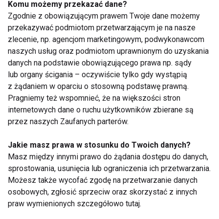
Komu możemy przekazać dane?
Bardzo istotna jest również regularna aktywność
Zgodnie z obowiązującym prawem Twoje dane możemy
fizyczna – nawet codzienny półgodzinny spacer czy
przekazywać podmiotom przetwarzającym je na nasze
rekreacyjna jazda na rowerze – która usprawnia
zlecenie, np. agencjom marketingowym, podwykonawcom
przepływ krwi w mięśniach oraz rozluźnia i reguluje
naszych usług oraz podmiotom uprawnionym do uzyskania
ich pracę – kończy Karolina Hertman,
danych na podstawie obowiązującego prawa np. sądy
lub organy ścigania – oczywiście tylko gdy wystąpią
fizjoterapeutka.
z żądaniem w oparciu o stosowną podstawę prawną.
Pragniemy też wspomnieć, że na większości stron
PROBLEMY Z KRĘGOSŁUPEM
BÓL
internetowych dane o ruchu użytkowników zbierane są
przez naszych Zaufanych parterów.
ZDROWIE
Jakie masz prawa w stosunku do Twoich danych?
Masz między innymi prawo do żądania dostępu do danych,
sprostowania, usunięcia lub ograniczenia ich przetwarzania.
Możesz także wycofać zgodę na przetwarzanie danych
Problemy z
osobowych, zgłosić sprzeciw oraz skorzystać z innych
kręgosłupem
praw wymienionych szczegółowo tutaj.