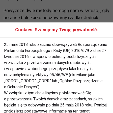
Powyższe dwie metody pomogą nam w sytuacji, gdy
poranne bóle karku odczuwamy rzadko. Jednak
częste powroty dolegliwości powinny skłonić nas do
Cookies. Szanujemy Twoją prywatność.
wizyty u specjalisty, który może zalecić stosowanie
m.in. jednej z poniższych sposobów leczenia.
25 maja 2018 roku zacznie obowiązywać Rozporządzenie
Parlamentu Europejskiego i Rady (UE) 2016/679 z dnia 27
c) Masaże
– niewątpliwą zaletą tego rozwiązania
kwietnia 2016 r. w sprawie ochrony osób fizycznych
jest przyjemność odczuwana przez pacjenta
w związku z przetwarzaniem danych osobowych
połączona ze skutecznością masażu. Pozwala on
i w sprawie swobodnego przepływu takich danych
bowiem poprawić krążenie krwi, eliminować napięcie
oraz uchylenia dyrektywy 95/46/WE (określane jako
mięśni, a w konsekwencji obniża odczuwanie bólu i
„RODO”, „ORODO”, „GDPR” lub „Ogólne Rozporządzenie
sztywności. O masaż możemy poprosić naszych
o Ochronie Danych”).
W związku z tym chcielibyśmy poinformować Cię
bliskich, jednak najlepiej umówić się na wizytę u
o przetwarzaniu Twoich danych oraz zasadach, na jakich
wykwalifikowanego fizjoterapeuty, który doskonale
będzie się to odbywało po dniu 25 maja 2018 roku. Poniżej
zna anatomię naszego ciała i może precyzyjnie
znajdziesz podstawowe informacje na ten temat.