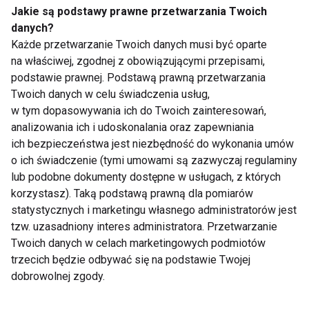
Jakie są podstawy prawne przetwarzania Twoich
danych?
Każde przetwarzanie Twoich danych musi być oparte
na właściwej, zgodnej z obowiązującymi przepisami,
podstawie prawnej. Podstawą prawną przetwarzania
Twoich danych w celu świadczenia usług,
Pracujesz w
Ból, który rozkłada na
w tym dopasowywania ich do Twoich zainteresowań,
korporacji? Sprawdź,
łopatki
analizowania ich i udoskonalania oraz zapewniania
jak dbać o kręgosłup!
ich bezpieczeństwa jest niezbędność do wykonania umów
o ich świadczenie (tymi umowami są zazwyczaj regulaminy
lub podobne dokumenty dostępne w usługach, z których
korzystasz). Taką podstawą prawną dla pomiarów
statystycznych i marketingu własnego administratorów jest
tzw. uzasadniony interes administratora. Przetwarzanie
Twoich danych w celach marketingowych podmiotów
trzecich będzie odbywać się na podstawie Twojej
Leczenie przepukliny -
Warto pływać!
poradnik pacjenta
dobrowolnej zgody.