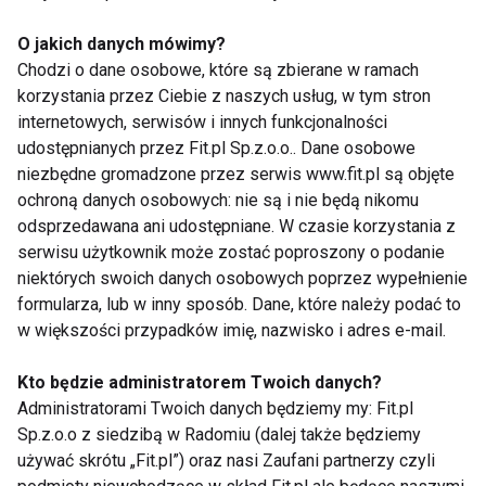
dobrać zakres i charakter masażu do naszych
potrzeb.
O jakich danych mówimy?
d) Farmakologia
– leki należy przyjmować po
Chodzi o dane osobowe, które są zbierane w ramach
korzystania przez Ciebie z naszych usług, w tym stron
konsultacji z lekarzem. Niektóre środki mogą
internetowych, serwisów i innych funkcjonalności
bowiem jedynie stłumić ból, a nie rozwiążą źródła
udostępnianych przez Fit.pl Sp.z.o.o.. Dane osobowe
problemu. Dobór leków uzależniony jest od
niezbędne gromadzone przez serwis www.fit.pl są objęte
indywidualnych potrzeb i rodzaju dolegliwości.
ochroną danych osobowych: nie są i nie będą nikomu
Ponadto przyjmowanie jakichkolwiek leków musi
odsprzedawana ani udostępniane. W czasie korzystania z
być skonsultowane z lekarzem ze względu na
serwisu użytkownik może zostać poproszony o podanie
niektórych swoich danych osobowych poprzez wypełnienie
ryzyko wystąpienia interakcji z innymi lekami
formularza, lub w inny sposób. Dane, które należy podać to
e) Terapia rezonansem magnetycznym MBST –
to
w większości przypadków imię, nazwisko i adres e-mail.
innowacyjna metoda pozwalająca na bezinwazyjne
leczenie dolegliwości bólowych. Zabieg jest bardzo
Kto będzie administratorem Twoich danych?
prosty i komfortowy dla pacjenta – wymaga się
Administratorami Twoich danych będziemy my: Fit.pl
jedynie ustawienia w odpowiedniej pozycji na czas
Sp.z.o.o z siedzibą w Radomiu (dalej także będziemy
używać skrótu „Fit.pl”) oraz nasi Zaufani partnerzy czyli
zabiegu oraz przestrzegania zalecenia