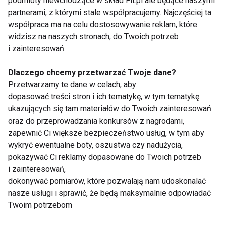
podmioty niewchodzące w skład Fit.pl ale będące naszymi
przyjmowania co najmniej 2,5 litra wody dziennie.
partnerami, z którymi stale współpracujemy. Najczęściej ta
Terapia rezonansem magnetycznym MBST®
współpraca ma na celu dostosowywanie reklam, które
wpływa na napięte mięśnie i wyzwala procesy
widzisz na naszych stronach, do Twoich potrzeb
regeneracji, tym samym minimalizując ból. Terapia w
i zainteresowań.
zależności od przypadku trwa 5, 7, 9 godzin
Dlaczego chcemy przetwarzać Twoje dane?
(jednogodzinne sesje).
Przetwarzamy te dane w celach, aby:
dopasować treści stron i ich tematykę, w tym tematykę
Lepiej zapobiegać niż leczyć
ukazujących się tam materiałów do Twoich zainteresowań
Ryzyka związanego z wystąpieniem porannego bólu
oraz do przeprowadzania konkursów z nagrodami,
zapewnić Ci większe bezpieczeństwo usług, w tym aby
karku czy szyi nie można oczywiście w pełni
wykryć ewentualne boty, oszustwa czy nadużycia,
wyeliminować. Istnieją jednak sposoby, które mogą
pokazywać Ci reklamy dopasowane do Twoich potrzeb
zmniejszać częstotliwość pojawiania się tych
i zainteresowań,
dolegliwości. Po pierwsze zadbajmy o warunki
dokonywać pomiarów, które pozwalają nam udoskonalać
naszego snu – nie korzystajmy z kilku poduszek,
nasze usługi i sprawić, że będą maksymalnie odpowiadać
tylko starajmy się spać w miarę płasko, aby nasze
Twoim potrzebom
mięśnie nie odczuwały permanentnego napięcia.