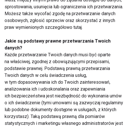
sprostowania, usunięcia lub ograniczenia ich przetwarzania.
Ćwiczenia na zdrowy
Problemy z
Możesz także wycofać zgodę na przetwarzanie danych
kręgosłup: Prosty
kręgosłupem? To
osobowych, zgłosić sprzeciw oraz skorzystać z innych
program, który
musisz wiedzieć,
praw wymienionych szczegółowo tutaj.
pomoże wzmocnić
zanim zdecydujesz się
mięśnie pleców i
na operację
Jakie są podstawy prawne przetwarzania Twoich
poprawić postawę
Pokaż więcej
danych?
Każde przetwarzanie Twoich danych musi być oparte
na właściwej, zgodnej z obowiązującymi przepisami,
podstawie prawnej. Podstawą prawną przetwarzania
Schorzenia kręgosłupa
Twoich danych w celu świadczenia usług,
w tym dopasowywania ich do Twoich zainteresowań,
analizowania ich i udoskonalania oraz zapewniania
ich bezpieczeństwa jest niezbędność do wykonania umów
o ich świadczenie (tymi umowami są zazwyczaj regulaminy
lub podobne dokumenty dostępne w usługach, z których
korzystasz). Taką podstawą prawną dla pomiarów
statystycznych i marketingu własnego administratorów jest