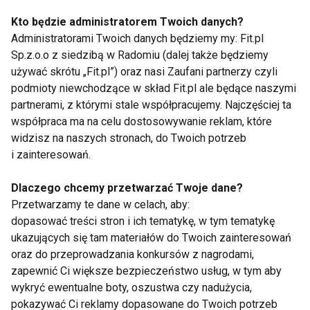
o 30% mniejsze obciążenie dla układu
Kto będzie administratorem Twoich danych?
Administratorami Twoich danych będziemy my: Fit.pl
motorycznego w porównaniu do
Sp.z.o.o z siedzibą w Radomiu (dalej także będziemy
wolnego biegu (jogging)
używać skrótu „Fit.pl”) oraz nasi Zaufani partnerzy czyli
podmioty niewchodzące w skład Fit.pl ale będące naszymi
partnerami, z którymi stale współpracujemy. Najczęściej ta
www.zdrowie.fit.pl
współpraca ma na celu dostosowywanie reklam, które
widzisz na naszych stronach, do Twoich potrzeb
i zainteresowań.
KRĘGOSŁUP
SCHORZENIA KRĘGOSŁUPA
Dlaczego chcemy przetwarzać Twoje dane?
Przetwarzamy te dane w celach, aby:
NORDIC WALKING
dopasować treści stron i ich tematykę, w tym tematykę
ukazujących się tam materiałów do Twoich zainteresowań
ĆWICZENIA NA KRĘGOSŁUP
oraz do przeprowadzania konkursów z nagrodami,
zapewnić Ci większe bezpieczeństwo usług, w tym aby
REHABILITACJA KRĘGOSŁUPA
ZDROWIE
wykryć ewentualne boty, oszustwa czy nadużycia,
pokazywać Ci reklamy dopasowane do Twoich potrzeb