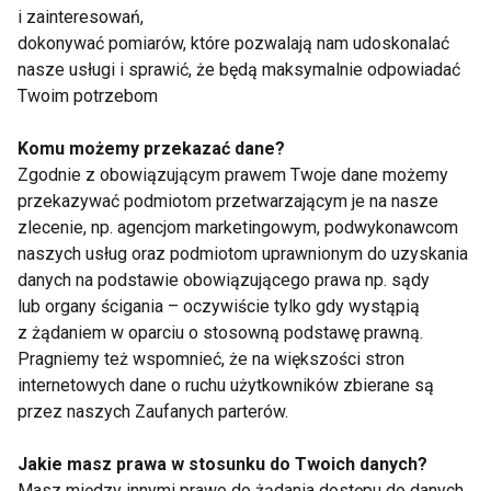
i zainteresowań,
dokonywać pomiarów, które pozwalają nam udoskonalać
nasze usługi i sprawić, że będą maksymalnie odpowiadać
Kręgosłup
Twoim potrzebom
Komu możemy przekazać dane?
Zgodnie z obowiązującym prawem Twoje dane możemy
przekazywać podmiotom przetwarzającym je na nasze
zlecenie, np. agencjom marketingowym, podwykonawcom
naszych usług oraz podmiotom uprawnionym do uzyskania
danych na podstawie obowiązującego prawa np. sądy
Siedzący tryb życia a
Najlepsze ćwiczenia
lub organy ścigania – oczywiście tylko gdy wystąpią
ból kręgosłupa –
na mocny core: jak
z żądaniem w oparciu o stosowną podstawę prawną.
ćwiczenia, które warto
wzmocnić mięśnie
Pragniemy też wspomnieć, że na większości stron
znać
brzucha bez
internetowych dane o ruchu użytkowników zbierane są
obciążania kręgosłupa
przez naszych Zaufanych parterów.
Jakie masz prawa w stosunku do Twoich danych?
Masz między innymi prawo do żądania dostępu do danych,