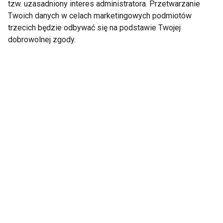
Pracujesz w
Leczenie przepukliny -
tzw. uzasadniony interes administratora. Przetwarzanie
korporacji? Sprawdź,
poradnik pacjenta
Twoich danych w celach marketingowych podmiotów
jak dbać o kręgosłup!
trzecich będzie odbywać się na podstawie Twojej
dobrowolnej zgody.
Dyskopatia – fakty i
Przyczyny schorzeń
mity! Sprawdzamy
kręgosłupa
Schorzenia
Zespoły bólowe
kręgosłupa – jak sobie
kręgosłupa