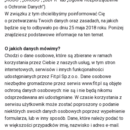
wzmocnienie mięśni ramion, barków,
o Ochronie Danych”).
klatki piersiowej, brzucha, kręgosłupa,
W związku z tym chcielibyśmy poinformować Cię
o przetwarzaniu Twoich danych oraz zasadach, na jakich
nóg.
będzie się to odbywało po dniu 25 maja 2018 roku. Poniżej
rozciągnięcie mięśni szyi, ramion oraz
znajdziesz podstawowe informacje na ten temat.
tułowia.
O jakich danych mówimy?
poprawa koordynacji ruchowej-
Chodzi o dane osobowe, które są zbierane w ramach
zwiększona powierzchnia podparcia
korzystania przez Ciebie z naszych usług, w tym stron
(dzięki kijkom) a w konsekwencji
internetowych, serwisów i innych funkcjonalności
poprawa stabilności w trakcie marszu.
udostępnianych przez Fit.pl Sp.z.o.o.. Dane osobowe
niezbędne gromadzone przez serwis www.fit.pl są objęte
częściowe uwolnienie trzonów
ochroną danych osobowych: nie są i nie będą nikomu
kręgosłupa od ciężaru głowy i tułowia,
odsprzedawana ani udostępniane. W czasie korzystania z
dzięki wsparciu w postaci kijów.
serwisu użytkownik może zostać poproszony o podanie
niektórych swoich danych osobowych poprzez wypełnienie
zwiększony wydatek energetyczny o
formularza, lub w inny sposób. Dane, które należy podać to
20%-50% w stosunku do zwykłego
w większości przypadków imię, nazwisko i adres e-mail.
marszu, bez kijów.