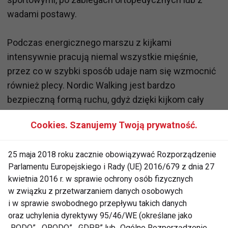
wadami postawy.
Podczas energicznego marszu z kijkami
intensywnie pracują niemal wszystkie mięśnie,
przez co w szybki sposób udaje nam się wzmocnić
również plecy. Nordic Walking jest bardzo
bezpieczną formą ruchu, gdyż dzięki kijkom cały
aparat ruchowy jest odciążony aż do
Cookies. Szanujemy Twoją prywatność.
30%. Uprawiając tą dyscyplinę obserwujemy również
znaczną poprawę ruchomości kręgosłupa i stawów.
25 maja 2018 roku zacznie obowiązywać Rozporządzenie
Nordic Walking kształtuje prawidłową postawę ciała
Parlamentu Europejskiego i Rady (UE) 2016/679 z dnia 27
oraz w znacznym stopniu zmniejsza lub likwiduje
kwietnia 2016 r. w sprawie ochrony osób fizycznych
bóle kręgosłupa.
w związku z przetwarzaniem danych osobowych
i w sprawie swobodnego przepływu takich danych
Pozytywne efekty dla osób z bólem kręgosłupa:
oraz uchylenia dyrektywy 95/46/WE (określane jako
„RODO”, „ORODO”, „GDPR” lub „Ogólne Rozporządzenie