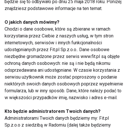
będzie się to odbywało po dniu 25 maja 2018 roku. Poniżej
psychiczne może powodować bolesne
znajdziesz podstawowe informacje na ten temat.
skurcze mięśni.
U ludzi sprawnych fizycznie
O jakich danych mówimy?
dolegliwości bólowe kręgosłupa
Chodzi o dane osobowe, które są zbierane w ramach
korzystania przez Ciebie z naszych usług, w tym stron
występują rzadziej, a jeśli się pojawiają
internetowych, serwisów i innych funkcjonalności
- powrót do zdrowia następuje szybciej.
udostępnianych przez Fit.pl Sp.z.o.o.. Dane osobowe
Rozwiązaniem problemu bólu
niezbędne gromadzone przez serwis www.fit.pl są objęte
kręgosłupa jest terapia i osiągnięcie
ochroną danych osobowych: nie są i nie będą nikomu
odsprzedawana ani udostępniane. W czasie korzystania z
sprawności fizycznej.
serwisu użytkownik może zostać poproszony o podanie
niektórych swoich danych osobowych poprzez wypełnienie
formularza, lub w inny sposób. Dane, które należy podać to
w większości przypadków imię, nazwisko i adres e-mail.
www.fit.pl
Kto będzie administratorem Twoich danych?
Administratorami Twoich danych będziemy my: Fit.pl
Sp.z.o.o z siedzibą w Radomiu (dalej także będziemy