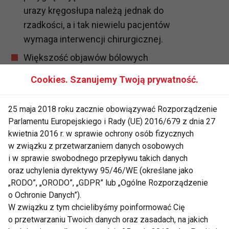
urazy kręgosłupa należą jednak do
rzadkości, a i tak niewielu pacjentów
wymaga interwencji chirurgicznej.
Większość objawów bólowych
pochodzi z krążków międzykręgowych,
Cookies. Szanujemy Twoją prywatność.
mięśni, więzadeł i ścięgien kręgosłupa.
Po prostu nie pracują tak, jak powinny,
25 maja 2018 roku zacznie obowiązywać Rozporządzenie
szczególnie podczas podnoszenia
Parlamentu Europejskiego i Rady (UE) 2016/679 z dnia 27
znacznych ciężarów lub pracy w
kwietnia 2016 r. w sprawie ochrony osób fizycznych
sytuacjach stresowych. Można uznać,
w związku z przetwarzaniem danych osobowych
że ból kręgosłupa to oznaka zaburzenia
i w sprawie swobodnego przepływu takich danych
oraz uchylenia dyrektywy 95/46/WE (określane jako
jego funkcji, a celem jest jej odbudowa i
„RODO”, „ORODO”, „GDPR” lub „Ogólne Rozporządzenie
powrót do prawidłowego stanu.
o Ochronie Danych”).
Stres emocjonalny może zwiększyć
W związku z tym chcielibyśmy poinformować Cię
natężenie odczuwanego bólu. Napięcie
o przetwarzaniu Twoich danych oraz zasadach, na jakich