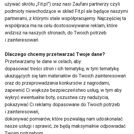
używać skrótu „Fit.pl”) oraz nasi Zaufani partnerzy czyli
podmioty niewchodzące w skład Fit.pl ale będące naszymi
KRĘGOSŁUP
PROBLEMY Z KRĘGOSŁUPEM
partnerami, z którymi stale współpracujemy. Najczęściej ta
współpraca ma na celu dostosowywanie reklam, które
SCHORZENIA KRĘGOSŁUPA
widzisz na naszych stronach, do Twoich potrzeb
i zainteresowań.
BÓLE KRĘGOSŁUPA
ĆWICZENIA
Dlaczego chcemy przetwarzać Twoje dane?
Przetwarzamy te dane w celach, aby:
dopasować treści stron i ich tematykę, w tym tematykę
ukazujących się tam materiałów do Twoich zainteresowań
Kręgosłup
oraz do przeprowadzania konkursów z nagrodami,
zapewnić Ci większe bezpieczeństwo usług, w tym aby
wykryć ewentualne boty, oszustwa czy nadużycia,
pokazywać Ci reklamy dopasowane do Twoich potrzeb
i zainteresowań,
dokonywać pomiarów, które pozwalają nam udoskonalać
nasze usługi i sprawić, że będą maksymalnie odpowiadać
Twoim potrzebom