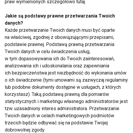
Problemy z
praw wymienionych szczegółowo tutaj.
kręgosłupem
Jakie są podstawy prawne przetwarzania Twoich
danych?
Każde przetwarzanie Twoich danych musi być oparte
na właściwej, zgodnej z obowiązującymi przepisami,
podstawie prawnej. Podstawą prawną przetwarzania
Twoich danych w celu świadczenia usług,
w tym dopasowywania ich do Twoich zainteresowań,
analizowania ich i udoskonalania oraz zapewniania
Ból karku po
Pracujesz w
ich bezpieczeństwa jest niezbędność do wykonania umów
przebudzeniu. Jak
korporacji? Sprawdź,
spać, żeby uniknąć tej
jak dbać o kręgosłup!
o ich świadczenie (tymi umowami są zazwyczaj regulaminy
dolegliwości?
lub podobne dokumenty dostępne w usługach, z których
korzystasz). Taką podstawą prawną dla pomiarów
statystycznych i marketingu własnego administratorów jest
tzw. uzasadniony interes administratora. Przetwarzanie
Twoich danych w celach marketingowych podmiotów
trzecich będzie odbywać się na podstawie Twojej
dobrowolnej zgody.
Ból, który rozkłada na
Leczenie przepukliny -