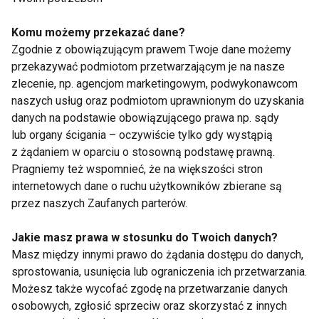
Siedzący tryb życia a
Najlepsze ćwiczenia
ból kręgosłupa –
na mocny core: jak
Komu możemy przekazać dane?
ćwiczenia, które warto
wzmocnić mięśnie
Zgodnie z obowiązującym prawem Twoje dane możemy
znać
brzucha bez
obciążania kręgosłupa
przekazywać podmiotom przetwarzającym je na nasze
zlecenie, np. agencjom marketingowym, podwykonawcom
naszych usług oraz podmiotom uprawnionym do uzyskania
danych na podstawie obowiązującego prawa np. sądy
lub organy ścigania – oczywiście tylko gdy wystąpią
z żądaniem w oparciu o stosowną podstawę prawną.
Ćwiczenia na zdrowy
Problemy z
Pragniemy też wspomnieć, że na większości stron
kręgosłup: Prosty
kręgosłupem? To
internetowych dane o ruchu użytkowników zbierane są
program, który
musisz wiedzieć,
przez naszych Zaufanych parterów.
pomoże wzmocnić
zanim zdecydujesz się
mięśnie pleców i
na operację
poprawić postawę
Jakie masz prawa w stosunku do Twoich danych?
Pokaż więcej
Masz między innymi prawo do żądania dostępu do danych,
sprostowania, usunięcia lub ograniczenia ich przetwarzania.
Możesz także wycofać zgodę na przetwarzanie danych
osobowych, zgłosić sprzeciw oraz skorzystać z innych