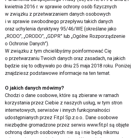
przepisać odpowiednie środki farmakologiczne. W
kwietnia 2016 r. w sprawie ochrony osób fizycznych
praktyce grzybicę leczy się na dwa sposoby; za
w związku z przetwarzaniem danych osobowych
pomocą tabletek doustnych lub też czopków
i w sprawie swobodnego przepływu takich danych
dopochwowych. Naturalnie decyzję o wyborze
oraz uchylenia dyrektywy 95/46/WE (określane jako
odpowiedniej metody podejmuje lekarz ginekolog.
„RODO”, „ORODO”, „GDPR” lub „Ogólne Rozporządzenie
o Ochronie Danych”).
Warto dodać, że istnieją sprawdzone sposoby na
W związku z tym chcielibyśmy poinformować Cię
zapobiegania infekcjom intymnym. Więcej na ten
o przetwarzaniu Twoich danych oraz zasadach, na jakich
będzie się to odbywało po dniu 25 maja 2018 roku. Poniżej
temat znajdziesz w artykule:
znajdziesz podstawowe informacje na ten temat.
http://www.zdrowemiasto.pl/i/13/kobieta/jak-
skutecznie-chronic-sie-przed-infekcjami-
O jakich danych mówimy?
intymnymi,7385.html
. Poza tym polecane jest
Chodzi o dane osobowe, które są zbierane w ramach
sięgnąć po suplementy diety o działaniu ochronnym,
korzystania przez Ciebie z naszych usług, w tym stron
takie jak chociażby
internetowych, serwisów i innych funkcjonalności
udostępnianych przez Fit.pl Sp.z.o.o.. Dane osobowe
prOVag (
piramidazdrowiaintymnego.pl
).
niezbędne gromadzone przez serwis www.fit.pl są objęte
ochroną danych osobowych: nie są i nie będą nikomu
GRZYBY
ZDROWIE