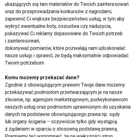
ukazujących się tam materiałów do Twoich zainteresowań
oraz do przeprowadzania konkursów z nagrodami,
zapewnić Ci większe bezpieczeństwo usług, w tym aby
Odkryj smaki jesieni -
Borowik - czy warto go
wykryć ewentualne boty, oszustwa czy nadużycia,
przepisy na dania z
jeść?
pokazywać Ci reklamy dopasowane do Twoich potrzeb
grzybami
i zainteresowań,
dokonywać pomiarów, które pozwalają nam udoskonalać
Pokaż więcej
nasze usługi i sprawić, że będą maksymalnie odpowiadać
Twoim potrzebom
Komu możemy przekazać dane?
Zgodnie z obowiązującym prawem Twoje dane możemy
Zdrowie
przekazywać podmiotom przetwarzającym je na nasze
zlecenie, np. agencjom marketingowym, podwykonawcom
naszych usług oraz podmiotom uprawnionym do uzyskania
danych na podstawie obowiązującego prawa np. sądy
lub organy ścigania – oczywiście tylko gdy wystąpią
z żądaniem w oparciu o stosowną podstawę prawną.
Pragniemy też wspomnieć, że na większości stron