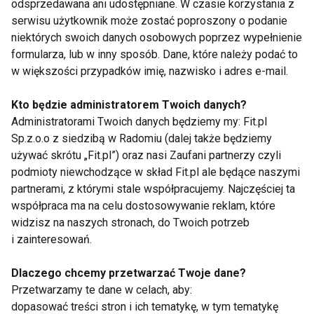
odsprzedawana ani udostępniane. W czasie korzystania z
serwisu użytkownik może zostać poproszony o podanie
niektórych swoich danych osobowych poprzez wypełnienie
formularza, lub w inny sposób. Dane, które należy podać to
w większości przypadków imię, nazwisko i adres e-mail.
Grzyby
Kto będzie administratorem Twoich danych?
Administratorami Twoich danych będziemy my: Fit.pl
Sp.z.o.o z siedzibą w Radomiu (dalej także będziemy
używać skrótu „Fit.pl”) oraz nasi Zaufani partnerzy czyli
podmioty niewchodzące w skład Fit.pl ale będące naszymi
partnerami, z którymi stale współpracujemy. Najczęściej ta
współpraca ma na celu dostosowywanie reklam, które
Jak postępować w
Grzybicza czy
widzisz na naszych stronach, do Twoich potrzeb
przypadku
bakteryjna? Jak
i zainteresowań.
podejrzenia zatrucia
rozpoznać infekcję
grzybami leśnymi?
intymną?
Dlaczego chcemy przetwarzać Twoje dane?
Przetwarzamy te dane w celach, aby:
dopasować treści stron i ich tematykę, w tym tematykę