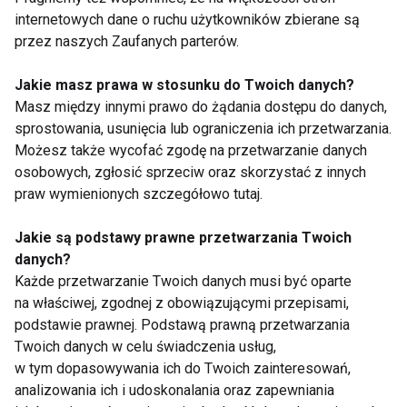
internetowych dane o ruchu użytkowników zbierane są
Niezbędne dla serca i
Ten problem może
przez naszych Zaufanych parterów.
mięśni. Dlaczego
dotyczyć nawet co
warto suplementować
piątej kobiety na
Jakie masz prawa w stosunku do Twoich danych?
kwasy omega-3?
świecie. Lekarka:
Pacjentki często boją
Masz między innymi prawo do żądania dostępu do danych,
się mówić o bólu
sprostowania, usunięcia lub ograniczenia ich przetwarzania.
podczas stosunku
Możesz także wycofać zgodę na przetwarzanie danych
osobowych, zgłosić sprzeciw oraz skorzystać z innych
praw wymienionych szczegółowo tutaj.
Mounjaro vs Ozempic
Otyłość to choroba, a
Jakie są podstawy prawne przetwarzania Twoich
– różnice, skuteczność
nie brak silnej woli. Co
danych?
i co wybrać?
mówią eksperci?
Każde przetwarzanie Twoich danych musi być oparte
na właściwej, zgodnej z obowiązującymi przepisami,
podstawie prawnej. Podstawą prawną przetwarzania
Twoich danych w celu świadczenia usług,
w tym dopasowywania ich do Twoich zainteresowań,
analizowania ich i udoskonalania oraz zapewniania