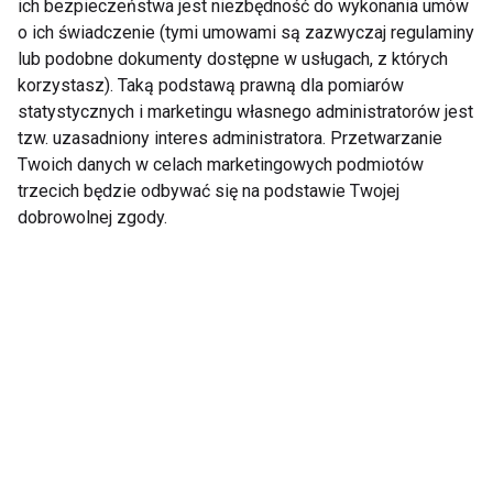
ich bezpieczeństwa jest niezbędność do wykonania umów
Wybieramykolagen.pl
Insulinooporność – 10
o ich świadczenie (tymi umowami są zazwyczaj regulaminy
z formułą Kolagen
objawów, których nie
lub podobne dokumenty dostępne w usługach, z których
13000 Stawy i Skóra
warto ignorować
korzystasz). Taką podstawą prawną dla pomiarów
statystycznych i marketingu własnego administratorów jest
tzw. uzasadniony interes administratora. Przetwarzanie
Twoich danych w celach marketingowych podmiotów
trzecich będzie odbywać się na podstawie Twojej
dobrowolnej zgody.
lektrolity – kiedy są
Jak dbać o wzrok
potrzebne, a kiedy
latem?
wystarczy woda?
Pokaż więcej