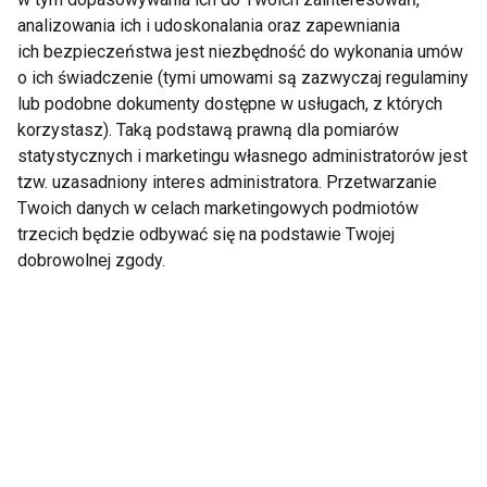
Poprawa wydolności
: Kreatyna,
analizowania ich i udoskonalania oraz zapewniania
ich bezpieczeństwa jest niezbędność do wykonania umów
adaptogeny.
o ich świadczenie (tymi umowami są zazwyczaj regulaminy
Szybka regeneracja
: BCAA, białko
lub podobne dokumenty dostępne w usługach, z których
serwatkowe.
korzystasz). Taką podstawą prawną dla pomiarów
statystycznych i marketingu własnego administratorów jest
Oceń intensywność i częstotliwość
tzw. uzasadniony interes administratora. Przetwarzanie
treningów
Twoich danych w celach marketingowych podmiotów
trzecich będzie odbywać się na podstawie Twojej
Im bardziej intensywny trening, tym większe
dobrowolnej zgody.
zapotrzebowanie na białko i regeneracyjne
aminokwasy.
Konsultacja z dietetykiem
Zawsze warto skonsultować suplementację z
ekspertem, zwłaszcza przy istniejących
problemach zdrowotnych