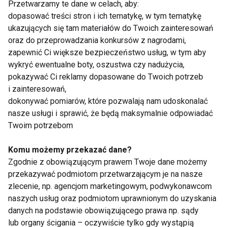
Przetwarzamy te dane w celach, aby:
Adaptogeny wspierające regenerację:
dopasować treści stron i ich tematykę, w tym tematykę
ukazujących się tam materiałów do Twoich zainteresowań
Ashwagandha
:
oraz do przeprowadzania konkursów z nagrodami,
zapewnić Ci większe bezpieczeństwo usług, w tym aby
Obniża poziom kortyzolu, który może
wykryć ewentualne boty, oszustwa czy nadużycia,
hamować regenerację mięśni.
pokazywać Ci reklamy dopasowane do Twoich potrzeb
Wspiera regenerację układu nerwowego.
i zainteresowań,
dokonywać pomiarów, które pozwalają nam udoskonalać
Rhodiola rosea (różeniec górski)
:
nasze usługi i sprawić, że będą maksymalnie odpowiadać
Twoim potrzebom
Poprawia wytrzymałość,
Redukuje uczucie zmęczenia po wysiłku.
Komu możemy przekazać dane?
Zgodnie z obowiązującym prawem Twoje dane możemy
Żeń-szeń
:
przekazywać podmiotom przetwarzającym je na nasze
zlecenie, np. agencjom marketingowym, podwykonawcom
Przyspiesza regenerację energetyczną
naszych usług oraz podmiotom uprawnionym do uzyskania
organizmu.
danych na podstawie obowiązującego prawa np. sądy
lub organy ścigania – oczywiście tylko gdy wystąpią