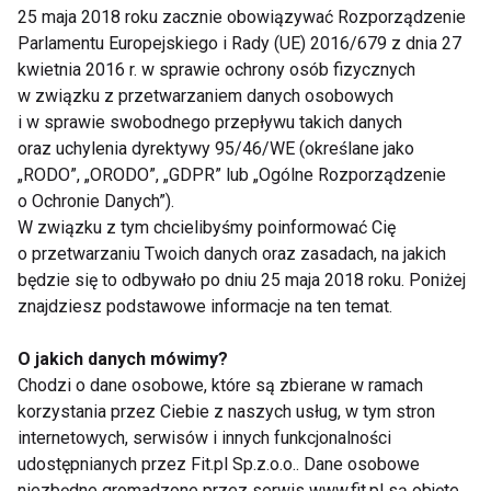
25 maja 2018 roku zacznie obowiązywać Rozporządzenie
Aminokwasy BCAA – szybkie
Parlamentu Europejskiego i Rady (UE) 2016/679 z dnia 27
wsparcie dla mięśni
kwietnia 2016 r. w sprawie ochrony osób fizycznych
w związku z przetwarzaniem danych osobowych
Co to są BCAA?
i w sprawie swobodnego przepływu takich danych
oraz uchylenia dyrektywy 95/46/WE (określane jako
BCAA (ang. Branched-Chain Amino Acids) to trzy
„RODO”, „ORODO”, „GDPR” lub „Ogólne Rozporządzenie
kluczowe aminokwasy: leucyna, izoleucyna i walina.
o Ochronie Danych”).
Są one bezpośrednio metabolizowane w mięśniach,
W związku z tym chcielibyśmy poinformować Cię
o przetwarzaniu Twoich danych oraz zasadach, na jakich
co czyni je wyjątkowo skutecznymi w regeneracji.
będzie się to odbywało po dniu 25 maja 2018 roku. Poniżej
znajdziesz podstawowe informacje na ten temat.
Dlaczego warto stosować BCAA?
O jakich danych mówimy?
Zmniejszają rozpad mięśni,
Chodzi o dane osobowe, które są zbierane w ramach
Stymulują syntezę białek,
korzystania przez Ciebie z naszych usług, w tym stron
internetowych, serwisów i innych funkcjonalności
Redukują ból mięśniowy po treningu.
udostępnianych przez Fit.pl Sp.z.o.o.. Dane osobowe
niezbędne gromadzone przez serwis www.fit.pl są objęte