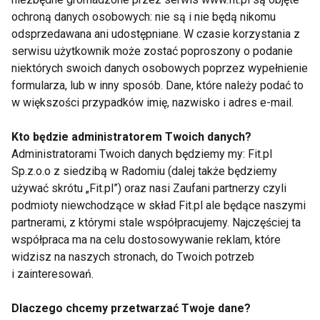
Jak dawkować BCAA?
ochroną danych osobowych: nie są i nie będą nikomu
Porcja
: 5–10 g przed, w trakcie lub po
odsprzedawana ani udostępniane. W czasie korzystania z
serwisu użytkownik może zostać poproszony o podanie
treningu.
niektórych swoich danych osobowych poprzez wypełnienie
Uwagi
: Warto wybierać suplementy
formularza, lub w inny sposób. Dane, które należy podać to
zawierające większy stosunek leucyny
w większości przypadków imię, nazwisko i adres e-mail.
(np. 2:1:1).
Kto będzie administratorem Twoich danych?
Adaptogeny – równowaga dla
Administratorami Twoich danych będziemy my: Fit.pl
Sp.z.o.o z siedzibą w Radomiu (dalej także będziemy
organizmu
używać skrótu „Fit.pl”) oraz nasi Zaufani partnerzy czyli
podmioty niewchodzące w skład Fit.pl ale będące naszymi
Co to są adaptogeny?
partnerami, z którymi stale współpracujemy. Najczęściej ta
współpraca ma na celu dostosowywanie reklam, które
Adaptogeny to naturalne substancje pochodzenia
widzisz na naszych stronach, do Twoich potrzeb
roślinnego, które pomagają organizmowi radzić
i zainteresowań.
sobie ze stresem – zarówno fizycznym, jak i
psychicznym.
Dlaczego chcemy przetwarzać Twoje dane?