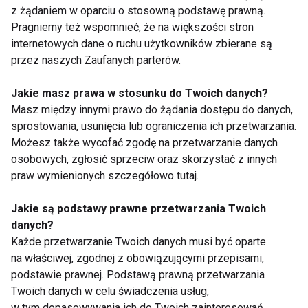
Jak stosować adaptogeny?
z żądaniem w oparciu o stosowną podstawę prawną.
Pragniemy też wspomnieć, że na większości stron
Dawkowanie zależy od konkretnego preparatu, ale
internetowych dane o ruchu użytkowników zbierane są
zazwyczaj wynosi 300–600 mg ekstraktu dziennie.
przez naszych Zaufanych parterów.
Efekty uboczne:
Jakie masz prawa w stosunku do Twoich danych?
Masz między innymi prawo do żądania dostępu do danych,
Stosowanie adaptogenów jest zazwyczaj
sprostowania, usunięcia lub ograniczenia ich przetwarzania.
bezpieczne, choć u niektórych osób mogą wystąpić
Możesz także wycofać zgodę na przetwarzanie danych
reakcje alergiczne lub zaburzenia żołądkowe.
osobowych, zgłosić sprzeciw oraz skorzystać z innych
praw wymienionych szczegółowo tutaj.
Jak dobrać suplementy do
Jakie są podstawy prawne przetwarzania Twoich
indywidualnych potrzeb?
danych?
Każde przetwarzanie Twoich danych musi być oparte
Uwzględnij cele treningowe
na właściwej, zgodnej z obowiązującymi przepisami,
podstawie prawnej. Podstawą prawną przetwarzania
Budowanie masy mięśniowej
: Białko,
Twoich danych w celu świadczenia usług,
kreatyna.
w tym dopasowywania ich do Twoich zainteresowań,