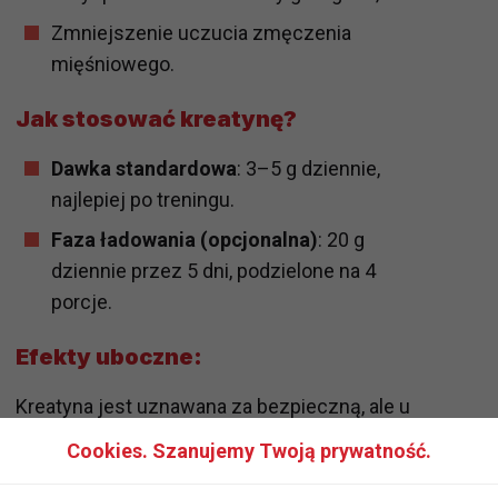
Zmniejszenie uczucia zmęczenia
mięśniowego.
Jak stosować kreatynę?
Dawka standardowa
: 3–5 g dziennie,
najlepiej po treningu.
Faza ładowania (opcjonalna)
: 20 g
dziennie przez 5 dni, podzielone na 4
porcje.
Efekty uboczne:
Kreatyna jest uznawana za bezpieczną, ale u
niektórych osób może powodować wzdęcia lub
Cookies. Szanujemy Twoją prywatność.
zatrzymanie wody w organizmie.