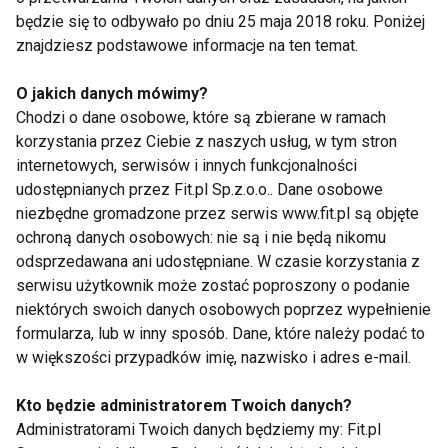
będzie się to odbywało po dniu 25 maja 2018 roku. Poniżej
znajdziesz podstawowe informacje na ten temat.
Zdrowie
O jakich danych mówimy?
Chodzi o dane osobowe, które są zbierane w ramach
korzystania przez Ciebie z naszych usług, w tym stron
internetowych, serwisów i innych funkcjonalności
udostępnianych przez Fit.pl Sp.z.o.o.. Dane osobowe
niezbędne gromadzone przez serwis www.fit.pl są objęte
ochroną danych osobowych: nie są i nie będą nikomu
odsprzedawana ani udostępniane. W czasie korzystania z
Klinika Implantologii -
Jakie zabiegi
serwisu użytkownik może zostać poproszony o podanie
nowoczesne
stomatologiczne
niektórych swoich danych osobowych poprzez wypełnienie
rozwiązania dla
pomogą Ci zadbać o
zdrowego i pięknego
piękny uśmiech?
formularza, lub w inny sposób. Dane, które należy podać to
uśmiechu
w większości przypadków imię, nazwisko i adres e-mail.
Kto będzie administratorem Twoich danych?
Administratorami Twoich danych będziemy my: Fit.pl