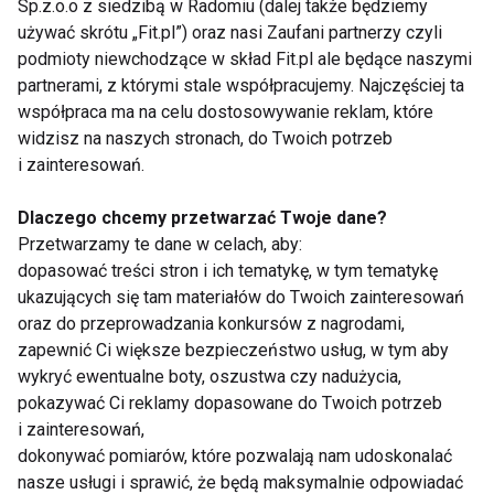
Sp.z.o.o z siedzibą w Radomiu (dalej także będziemy
używać skrótu „Fit.pl”) oraz nasi Zaufani partnerzy czyli
Chiropraktyka i
Niezbędne dla serca i
podmioty niewchodzące w skład Fit.pl ale będące naszymi
biorezonans – kiedy
mięśni. Dlaczego
partnerami, z którymi stale współpracujemy. Najczęściej ta
warto z nich
warto suplementować
współpraca ma na celu dostosowywanie reklam, które
skorzystać?
kwasy omega-3?
Holistyczne podejście
widzisz na naszych stronach, do Twoich potrzeb
do zdrowia w
Pokaż więcej
i zainteresowań.
Krakowie
Dlaczego chcemy przetwarzać Twoje dane?
Przetwarzamy te dane w celach, aby:
dopasować treści stron i ich tematykę, w tym tematykę
Suplementy diety
ukazujących się tam materiałów do Twoich zainteresowań
oraz do przeprowadzania konkursów z nagrodami,
zapewnić Ci większe bezpieczeństwo usług, w tym aby
wykryć ewentualne boty, oszustwa czy nadużycia,
pokazywać Ci reklamy dopasowane do Twoich potrzeb
i zainteresowań,
dokonywać pomiarów, które pozwalają nam udoskonalać
nasze usługi i sprawić, że będą maksymalnie odpowiadać