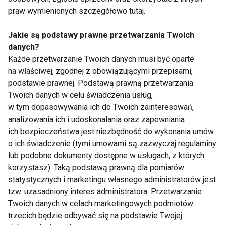
skórę i paznokcie –
diety wspomagają
praw wymienionych szczegółowo tutaj.
jakie składniki
regenerację po
naprawdę działają?
intensywnym
Jakie są podstawy prawne przetwarzania Twoich
treningu?
danych?
Każde przetwarzanie Twoich danych musi być oparte
na właściwej, zgodnej z obowiązującymi przepisami,
podstawie prawnej. Podstawą prawną przetwarzania
Twoich danych w celu świadczenia usług,
Najlepsze suplementy
Suplementy z samego
w tym dopasowywania ich do Twoich zainteresowań,
na Dzień Chłopaka dla
serca norweskich
analizowania ich i udoskonalania oraz zapewniania
aktywnych mężczyzn
fiordów
ich bezpieczeństwa jest niezbędność do wykonania umów
o ich świadczenie (tymi umowami są zazwyczaj regulaminy
lub podobne dokumenty dostępne w usługach, z których
Pokaż więcej
korzystasz). Taką podstawą prawną dla pomiarów
statystycznych i marketingu własnego administratorów jest
tzw. uzasadniony interes administratora. Przetwarzanie
Twoich danych w celach marketingowych podmiotów
Nie przegap nowości ze
trzecich będzie odbywać się na podstawie Twojej