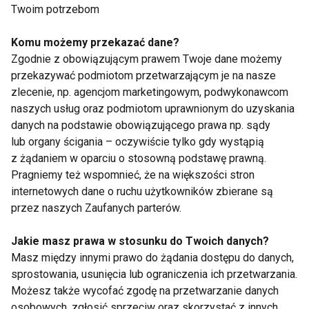
Czy warto stosować
Rok 2024:
Twoim potrzebom
suplementy diety?
Dynamiczny rozwój
rynku suplementów
Komu możemy przekazać dane?
diety w Polsce
Zgodnie z obowiązującym prawem Twoje dane możemy
przekazywać podmiotom przetwarzającym je na nasze
zlecenie, np. agencjom marketingowym, podwykonawcom
naszych usług oraz podmiotom uprawnionym do uzyskania
danych na podstawie obowiązującego prawa np. sądy
lub organy ścigania – oczywiście tylko gdy wystąpią
Jakie suplementy
Czarny rynek fitnessu:
z żądaniem w oparciu o stosowną podstawę prawną.
diety wspierają
Jak rozpoznać
Pragniemy też wspomnieć, że na większości stron
regenerację po
fałszywe suplementy i
internetowych dane o ruchu użytkowników zbierane są
intensywnym
unikać oszustw?
przez naszych Zaufanych parterów.
treningu?
Jakie masz prawa w stosunku do Twoich danych?
Masz między innymi prawo do żądania dostępu do danych,
sprostowania, usunięcia lub ograniczenia ich przetwarzania.
Możesz także wycofać zgodę na przetwarzanie danych
Suplementy na włosy,
Jakie suplementy
osobowych, zgłosić sprzeciw oraz skorzystać z innych