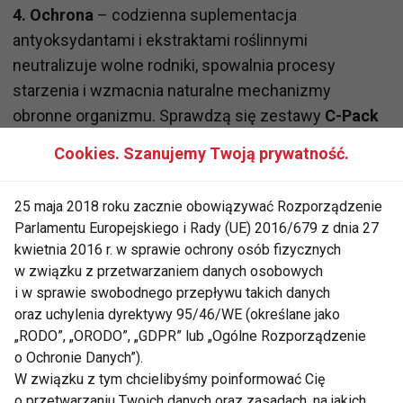
4. Ochrona
– codzienna suplementacja
antyoksydantami i ekstraktami roślinnymi
neutralizuje wolne rodniki, spowalnia procesy
starzenia i wzmacnia naturalne mechanizmy
obronne organizmu. Sprawdzą się zestawy
C-Pack
lub
I-Pack
.
Cookies. Szanujemy Twoją prywatność.
Najlepszy moment na zmianę jest teraz
25 maja 2018 roku zacznie obowiązywać Rozporządzenie
Każda metamorfoza zaczyna się od decyzji.
Parlamentu Europejskiego i Rady (UE) 2016/679 z dnia 27
kwietnia 2016 r. w sprawie ochrony osób fizycznych
Inwestując w zdrowie dziś, budujesz fundament
w związku z przetwarzaniem danych osobowych
lepszego samopoczucia i wyglądu w przyszłości.
i w sprawie swobodnego przepływu takich danych
oraz uchylenia dyrektywy 95/46/WE (określane jako
ZDROWIE
SUPLEMENTY DIETY
„RODO”, „ORODO”, „GDPR” lub „Ogólne Rozporządzenie
o Ochronie Danych”).
AKTUALNOŚCI
W związku z tym chcielibyśmy poinformować Cię
o przetwarzaniu Twoich danych oraz zasadach, na jakich