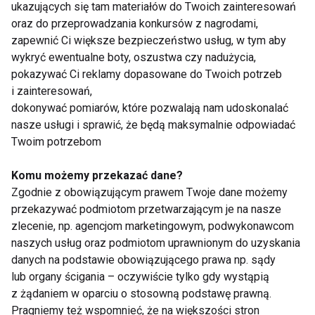
ukazujących się tam materiałów do Twoich zainteresowań
oraz do przeprowadzania konkursów z nagrodami,
zapewnić Ci większe bezpieczeństwo usług, w tym aby
Ćwiczenia na zdrowy
Problemy z
wykryć ewentualne boty, oszustwa czy nadużycia,
kręgosłup: Prosty
kręgosłupem? To
program, który
musisz wiedzieć,
pokazywać Ci reklamy dopasowane do Twoich potrzeb
pomoże wzmocnić
zanim zdecydujesz się
i zainteresowań,
mięśnie pleców i
na operację
dokonywać pomiarów, które pozwalają nam udoskonalać
poprawić postawę
Pokaż więcej
nasze usługi i sprawić, że będą maksymalnie odpowiadać
Twoim potrzebom
Komu możemy przekazać dane?
Zgodnie z obowiązującym prawem Twoje dane możemy
Stawy
przekazywać podmiotom przetwarzającym je na nasze
zlecenie, np. agencjom marketingowym, podwykonawcom
naszych usług oraz podmiotom uprawnionym do uzyskania
danych na podstawie obowiązującego prawa np. sądy
lub organy ścigania – oczywiście tylko gdy wystąpią
z żądaniem w oparciu o stosowną podstawę prawną.
Pragniemy też wspomnieć, że na większości stron