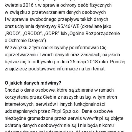
KolagenCito jest dobroczynny nawet dla
kwietnia 2016 r. w sprawie ochrony osób fizycznych
zawodowych sportowców, których stawy każdego
w związku z przetwarzaniem danych osobowych
dnia muszą sobie radzić z ogromnymi obciążeniami.
i w sprawie swobodnego przepływu takich danych
oraz uchylenia dyrektywy 95/46/WE (określane jako
Chcesz w pełni korzystać z aktywnego trybu życia –
„RODO”, „ORODO”, „GDPR” lub „Ogólne Rozporządzenie
zadbaj o swoje stawy, szyję, kręgosłup z
o Ochronie Danych”).
KolagenCito firmy Reutter. Do ładnej, wysportowanej
W związku z tym chcielibyśmy poinformować Cię
o przetwarzaniu Twoich danych oraz zasadach, na jakich
figury staraj się mieć także aksamitną cerę, piękne
będzie się to odbywało po dniu 25 maja 2018 roku. Poniżej
włosy.
znajdziesz podstawowe informacje na ten temat.
Dobroczynny KolagenCito znajdziesz w dobrej cenie
w aptekach i sklepach medyczno-zielarskich.
O jakich danych mówimy?
KolagenCito jest chroniony prawem patentowym na
Chodzi o dane osobowe, które są zbierane w ramach
świecie.
korzystania przez Ciebie z naszych usług, w tym stron
internetowych, serwisów i innych funkcjonalności
udostępnianych przez Fit.pl Sp.z.o.o.. Dane osobowe
KRĘGOSŁUP
STAWY
AKTYWNI
niezbędne gromadzone przez serwis www.fit.pl są objęte
ochroną danych osobowych: nie są i nie będą nikomu
ZDROWIE PUBLICZNE
ZDROWIE