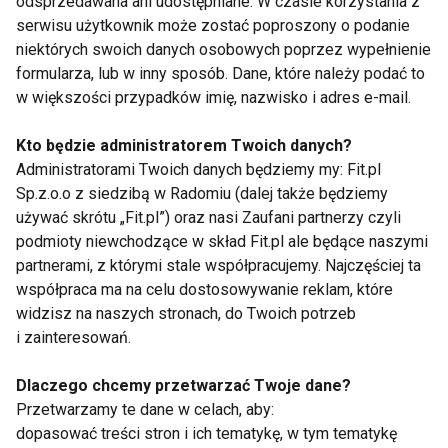
odsprzedawana ani udostępniane. W czasie korzystania z
serwisu użytkownik może zostać poproszony o podanie
niektórych swoich danych osobowych poprzez wypełnienie
formularza, lub w inny sposób. Dane, które należy podać to
w większości przypadków imię, nazwisko i adres e-mail.
Kręgosłup
Kto będzie administratorem Twoich danych?
Administratorami Twoich danych będziemy my: Fit.pl
Sp.z.o.o z siedzibą w Radomiu (dalej także będziemy
używać skrótu „Fit.pl”) oraz nasi Zaufani partnerzy czyli
podmioty niewchodzące w skład Fit.pl ale będące naszymi
partnerami, z którymi stale współpracujemy. Najczęściej ta
współpraca ma na celu dostosowywanie reklam, które
Siedzący tryb życia a
Najlepsze ćwiczenia
ból kręgosłupa –
na mocny core: jak
widzisz na naszych stronach, do Twoich potrzeb
ćwiczenia, które warto
wzmocnić mięśnie
i zainteresowań.
znać
brzucha bez
obciążania kręgosłupa
Dlaczego chcemy przetwarzać Twoje dane?
Przetwarzamy te dane w celach, aby:
dopasować treści stron i ich tematykę, w tym tematykę