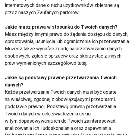
internetowych dane o ruchu użytkowników zbierane są
Kłótnie przy
Wybierz najlepszy
przez naszych Zaufanych parterów.
świątecznym stole -
kolagen na stawy w
jak ich uniknąć?
płynie
Zdrowy egoizm i
Jakie masz prawa w stosunku do Twoich danych?
asertywne stawianie
Masz między innymi prawo do żądania dostępu do danych,
granic pomogą
sprostowania, usunięcia lub ograniczenia ich przetwarzania.
Możesz także wycofać zgodę na przetwarzanie danych
osobowych, zgłosić sprzeciw oraz skorzystać z innych
praw wymienionych szczegółowo tutaj.
DuoLife Collagen -
Co piąta firma nie jest
Jakie są podstawy prawne przetwarzania Twoich
przepis na zdrowe
w stanie stawić czoła
danych?
stawy
kolejnemu
lockdownowi
Każde przetwarzanie Twoich danych musi być oparte
na właściwej, zgodnej z obowiązującymi przepisami,
podstawie prawnej. Podstawą prawną przetwarzania
Twoich danych w celu świadczenia usług,
w tym dopasowywania ich do Twoich zainteresowań,
analizowania ich i udoskonalania oraz zapewniania