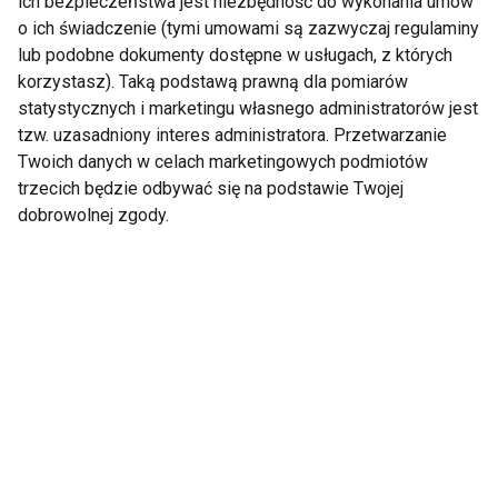
ich bezpieczeństwa jest niezbędność do wykonania umów
Kolagen na stawy -
Jak guma do żucia
o ich świadczenie (tymi umowami są zazwyczaj regulaminy
jaki wybrać i na co
wpływa na zdrowie
lub podobne dokumenty dostępne w usługach, z których
zwrócić uwagę?
naszych zębów i
korzystasz). Taką podstawą prawną dla pomiarów
stawów?
statystycznych i marketingu własnego administratorów jest
tzw. uzasadniony interes administratora. Przetwarzanie
Twoich danych w celach marketingowych podmiotów
trzecich będzie odbywać się na podstawie Twojej
dobrowolnej zgody.
Polacy stawiają na
Bieganie a choroba
intensywne treningi i
zwyrodnieniowa
szybką redukcję
stawów
pandemicznych
kilogramów
Pokaż więcej