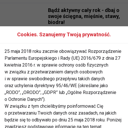
Bądź aktywny cały rok - dbaj o
swoje ścięgna, mięśnie, stawy,
biodra!
Cookies. Szanujemy Twoją prywatność.
Jak dbać o sprawne stawy?
KONKURS
25 maja 2018 roku zacznie obowiązywać Rozporządzenie
Parlamentu Europejskiego i Rady (UE) 2016/679 z dnia 27
kwietnia 2016 r. w sprawie ochrony osób fizycznych
Wspieraj kości i stawy na
w związku z przetwarzaniem danych osobowych
wiosnę
i w sprawie swobodnego przepływu takich danych
oraz uchylenia dyrektywy 95/46/WE (określane jako
„RODO”, „ORODO”, „GDPR” lub „Ogólne Rozporządzenie
o Ochronie Danych”).
Jak chronić stawy przed i po
W związku z tym chcielibyśmy poinformować Cię
treningu
o przetwarzaniu Twoich danych oraz zasadach, na jakich
będzie się to odbywało po dniu 25 maja 2018 roku. Poniżej
znajdziesz podstawowe informacje na ten temat.