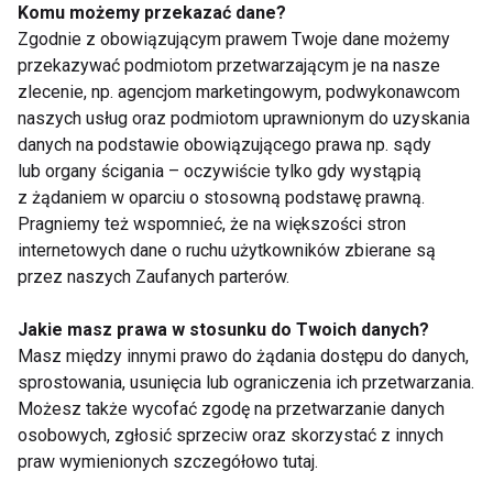
Komu możemy przekazać dane?
Zgodnie z obowiązującym prawem Twoje dane możemy
przekazywać podmiotom przetwarzającym je na nasze
zlecenie, np. agencjom marketingowym, podwykonawcom
Dla zdrowia aktywnej seniorki
naszych usług oraz podmiotom uprawnionym do uzyskania
danych na podstawie obowiązującego prawa np. sądy
lub organy ścigania – oczywiście tylko gdy wystąpią
z żądaniem w oparciu o stosowną podstawę prawną.
Stabilizacja przy nadmiernej
Pragniemy też wspomnieć, że na większości stron
ruchomości stawów
internetowych dane o ruchu użytkowników zbierane są
przez naszych Zaufanych parterów.
Jakie masz prawa w stosunku do Twoich danych?
Ćwiczenia na dobry początek
Masz między innymi prawo do żądania dostępu do danych,
dnia
sprostowania, usunięcia lub ograniczenia ich przetwarzania.
Możesz także wycofać zgodę na przetwarzanie danych
osobowych, zgłosić sprzeciw oraz skorzystać z innych
Fit przez wakacje
praw wymienionych szczegółowo tutaj.