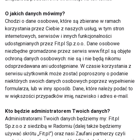
Bieg po sprawne stawy.
KONKURS
O jakich danych mówimy?
Chodzi o dane osobowe, które są zbierane w ramach
korzystania przez Ciebie z naszych usług, w tym stron
internetowych, serwisów i innych funkcjonalności
6 sposobów na zdrowe stawy
udostępnianych przez Fit.pl Sp.z.o.o.. Dane osobowe
niezbędne gromadzone przez serwis www.fit.pl są objęte
ochroną danych osobowych: nie są i nie będą nikomu
odsprzedawana ani udostępniane. W czasie korzystania z
Korporacje stawiają na jogę dla
serwisu użytkownik może zostać poproszony o podanie
pracowników
niektórych swoich danych osobowych poprzez wypełnienie
formularza, lub w inny sposób. Dane, które należy podać to
w większości przypadków imię, nazwisko i adres e-mail.
Gdy bolą stawy
Kto będzie administratorem Twoich danych?
Administratorami Twoich danych będziemy my: Fit.pl
Sp.z.o.o z siedzibą w Radomiu (dalej także będziemy
używać skrótu „Fit.pl”) oraz nasi Zaufani partnerzy czyli