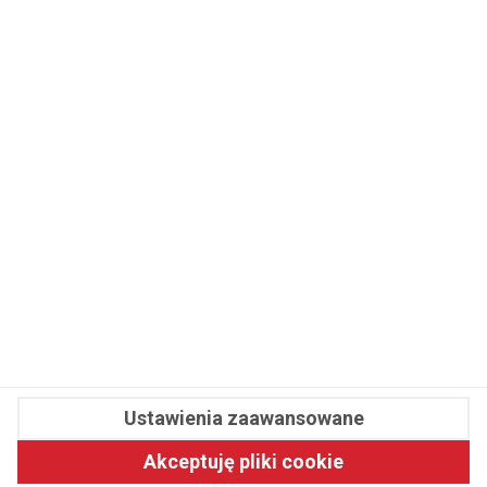
WSPÓŁPRACA
REDAKCJA
PRYWATNOŚĆ
Cookies
Powiadomienia
Newsletter
Fit.pl © 2026 Wszystkie prawa zastrzeżone.
Ustawienia zaawansowane
Pawelec.info
Akceptuję pliki cookie