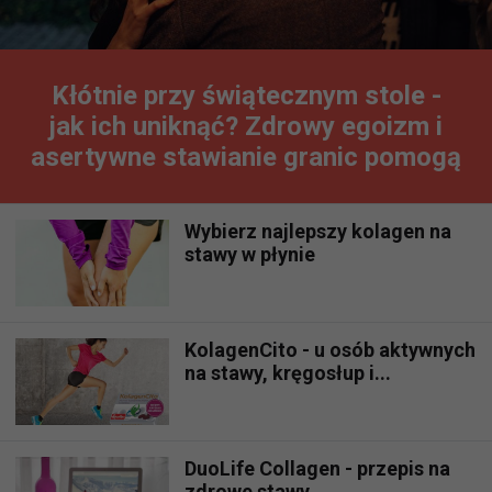
Kłótnie przy świątecznym stole -
jak ich uniknąć? Zdrowy egoizm i
asertywne stawianie granic pomogą
Wybierz najlepszy kolagen na
stawy w płynie
KolagenCito - u osób aktywnych
na stawy, kręgosłup i...
DuoLife Collagen - przepis na
zdrowe stawy