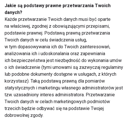
Jakie są podstawy prawne przetwarzania Twoich
danych?
Każde przetwarzanie Twoich danych musi być oparte
Fakty i mity na temat
na właściwej, zgodnej z obowiązującymi przepisami,
reumatoidalnego zapalenia
podstawie prawnej. Podstawą prawną przetwarzania
stawów
Twoich danych w celu świadczenia usług,
w tym dopasowywania ich do Twoich zainteresowań,
Na przekór bolącym stawom
analizowania ich i udoskonalania oraz zapewniania
ich bezpieczeństwa jest niezbędność do wykonania umów
o ich świadczenie (tymi umowami są zazwyczaj regulaminy
lub podobne dokumenty dostępne w usługach, z których
korzystasz). Taką podstawą prawną dla pomiarów
Podnoszenie ciężarów dobre
statystycznych i marketingu własnego administratorów jest
dla reumatyków?
tzw. uzasadniony interes administratora. Przetwarzanie
Twoich danych w celach marketingowych podmiotów
trzecich będzie odbywać się na podstawie Twojej
Rozruszaj stawy
dobrowolnej zgody.