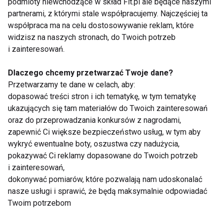
Bóle stawów – jak im zaradzić?
podmioty niewchodzące w skład Fit.pl ale będące naszymi
partnerami, z którymi stale współpracujemy. Najczęściej ta
współpraca ma na celu dostosowywanie reklam, które
widzisz na naszych stronach, do Twoich potrzeb
i zainteresowań.
Ćwiczenia profilaktyczne przy
hipermobilności
Dlaczego chcemy przetwarzać Twoje dane?
Przetwarzamy te dane w celach, aby:
dopasować treści stron i ich tematykę, w tym tematykę
Dlaczego aktywność fizyczna
ukazujących się tam materiałów do Twoich zainteresowań
wpływa pozytywnie na zdrowie?
oraz do przeprowadzania konkursów z nagrodami,
zapewnić Ci większe bezpieczeństwo usług, w tym aby
wykryć ewentualne boty, oszustwa czy nadużycia,
pokazywać Ci reklamy dopasowane do Twoich potrzeb
Hyalutidin HC Aktiv - twój
i zainteresowań,
suplement diety na stawy
dokonywać pomiarów, które pozwalają nam udoskonalać
nasze usługi i sprawić, że będą maksymalnie odpowiadać
Twoim potrzebom
Zadbaj o stawy