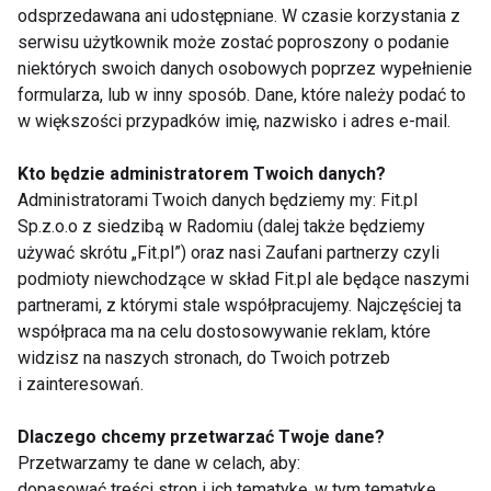
odsprzedawana ani udostępniane. W czasie korzystania z
przygotować pacjenta do ewentualnie innych,
serwisu użytkownik może zostać poproszony o podanie
określonych aktywności ruchowych. Liczba i
niektórych swoich danych osobowych poprzez wypełnienie
częstotliwość wizyt, które odbywają się w centrach
formularza, lub w inny sposób. Dane, które należy podać to
medycznych Medicover w dużych miastach Polski,
w większości przypadków imię, nazwisko i adres e-mail.
są definiowane po pierwszej konsultacji i są
Kto będzie administratorem Twoich danych?
uzależnione od rodzaju dysfunkcji oraz charakteru
Administratorami Twoich danych będziemy my: Fit.pl
dolegliwości.
Sp.z.o.o z siedzibą w Radomiu (dalej także będziemy
używać skrótu „Fit.pl”) oraz nasi Zaufani partnerzy czyli
- W zdrowym, sportowym trybie życia ważne jest, by
podmioty niewchodzące w skład Fit.pl ale będące naszymi
dobierać rodzaj i intensywność aktywności ruchowej
partnerami, z którymi stale współpracujemy. Najczęściej ta
do swoich indywidualnych możliwości, a także
współpraca ma na celu dostosowywanie reklam, które
odpowiednio, na bieżąco reagować na zmiany
widzisz na naszych stronach, do Twoich potrzeb
i zainteresowań.
zachodzące w organizmie. Budowanie nowych
prozdrowotnych nawyków powinno odbywać się
Dlaczego chcemy przetwarzać Twoje dane?
stopniowo, bez rewolucji dla organizmu. Metody
Przetwarzamy te dane w celach, aby:
takie jak fizjoterapia to doskonały punkt wyjścia dla
dopasować treści stron i ich tematykę, w tym tematykę