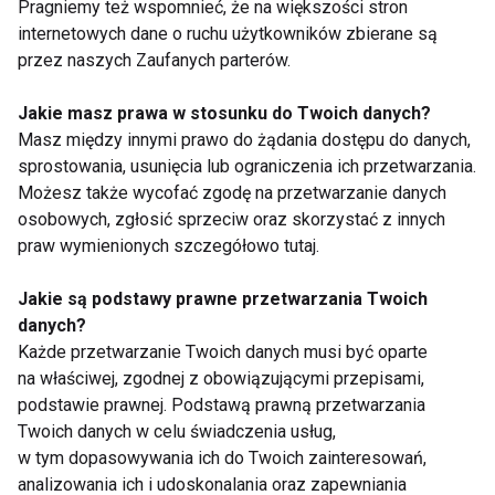
Pragniemy też wspomnieć, że na większości stron
internetowych dane o ruchu użytkowników zbierane są
przez naszych Zaufanych parterów.
TOP 5 przepisów na fit
Jesz „jak ptaszek”, a
Jakie masz prawa w stosunku do Twoich danych?
desery z jagodami –
waga stoi? Ukryte
Masz między innymi prawo do żądania dostępu do danych,
zdrowo, sezonowo i
kalorie, które sabotują
sprostowania, usunięcia lub ograniczenia ich przetwarzania.
bez wyrzutów
Twoją dietę
Możesz także wycofać zgodę na przetwarzanie danych
sumienia
osobowych, zgłosić sprzeciw oraz skorzystać z innych
praw wymienionych szczegółowo tutaj.
Jakie są podstawy prawne przetwarzania Twoich
danych?
Każde przetwarzanie Twoich danych musi być oparte
5 pomysłów na
Zdrowe śniadanie do
zdrowe dania z dyni
szkoły? Koniecznie z
na właściwej, zgodnej z obowiązującymi przepisami,
produktami
podstawie prawnej. Podstawą prawną przetwarzania
zbożowymi!
Twoich danych w celu świadczenia usług,
w tym dopasowywania ich do Twoich zainteresowań,
Pokaż więcej
analizowania ich i udoskonalania oraz zapewniania