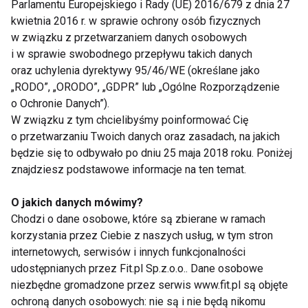
Parlamentu Europejskiego i Rady (UE) 2016/679 z dnia 27
Jak wygląda wizyta poświęcona terapii
kwietnia 2016 r. w sprawie ochrony osób fizycznych
manualnej?
w związku z przetwarzaniem danych osobowych
i w sprawie swobodnego przepływu takich danych
Fizjoterapeuta zaczyna od dokładnego wywiadu z
oraz uchylenia dyrektywy 95/46/WE (określane jako
pacjentem ze szczególnym uwzględnieniem
„RODO”, „ORODO”, „GDPR” lub „Ogólne Rozporządzenie
przebytych zabiegów operacyjnych, wad postawy,
o Ochronie Danych”).
urazów, przeciążeń, a także nawyków ruchowych. Po
W związku z tym chcielibyśmy poinformować Cię
tej analizie specjalista dokonuje badania
o przetwarzaniu Twoich danych oraz zasadach, na jakich
manualnego konkretnych okolic, wykorzystuje przy
będzie się to odbywało po dniu 25 maja 2018 roku. Poniżej
znajdziesz podstawowe informacje na ten temat.
tym odpowiednie techniki chwytu i nacisku (masaż
poprzeczny, funkcyjny, tkanek głębokich mobilizacje
O jakich danych mówimy?
uciskowe, stawowe, manipulacje), co ma pomóc w
Chodzi o dane osobowe, które są zbierane w ramach
przywróceniu prawidłowego napięcia tkanek,
korzystania przez Ciebie z naszych usług, w tym stron
zmniejszenia dyskomfortu i dolegliwości bólowych.
internetowych, serwisów i innych funkcjonalności
Wizytę kończy wydanie pacjentowi zaleceń, tym
udostępnianych przez Fit.pl Sp.z.o.o.. Dane osobowe
niezbędne gromadzone przez serwis www.fit.pl są objęte
również ćwiczeń do samodzielnego wykonywania,
ochroną danych osobowych: nie są i nie będą nikomu
by utrzymać pozytywny efekt terapii, ale i