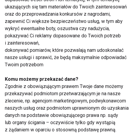
dalszej aktywności sportowej, bo pozwala na
ukazujących się tam materiałów do Twoich zainteresowań
zmapowanie i zmniejszenie negatywnego wpływu
oraz do przeprowadzania konkursów z nagrodami,
zapewnić Ci większe bezpieczeństwo usług, w tym aby
schorzeń układu ruchu, a także nabranie większej
wykryć ewentualne boty, oszustwa czy nadużycia,
elastyczności i wytrzymałości, co ma kluczowe
pokazywać Ci reklamy dopasowane do Twoich potrzeb
znaczenie dla bezpiecznego urzeczywistnienia
i zainteresowań,
pozostałych sportowych postanowień –
dokonywać pomiarów, które pozwalają nam udoskonalać
podsumowuje lek. Patryk Poniewierza.
nasze usługi i sprawić, że będą maksymalnie odpowiadać
Twoim potrzebom
ZDROWY
SIŁOWNIA
ZDROWIE
Komu możemy przekazać dane?
Zgodnie z obowiązującym prawem Twoje dane możemy
przekazywać podmiotom przetwarzającym je na nasze
zlecenie, np. agencjom marketingowym, podwykonawcom
Zdrowy
naszych usług oraz podmiotom uprawnionym do uzyskania
danych na podstawie obowiązującego prawa np. sądy
lub organy ścigania – oczywiście tylko gdy wystąpią
z żądaniem w oparciu o stosowną podstawę prawną.