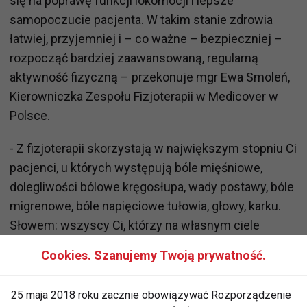
się na poprawę funkcji lokomocji i lepsze
samopoczucie pacjenta. W takim stanie zdrowia
łatwiej, przyjemniej i – co ważne – bezpieczniej –
rozpocząć bardziej zaawansowaną, regularną
aktywność fizyczną – przekonuje mgr Ewa Smoleń,
Kierowniczka Zespołu Fizjoterapii w Medicover w
Polsce.
- Z fizjoterapii skorzystają w największym stopniu Ci
pacjenci, u których występują bóle mięśniowe,
dolegliwości bólowe kręgosłupa, wady postawy, bóle
migrenowe, bóle napięciowe tułowia, głowy, karku.
Słowem: wszyscy Ci, którzy na własnym ciele
odczuwają ograniczenia związane z pracą zdalną,
Cookies. Szanujemy Twoją prywatność.
siedzącym trybem życia, długotrwałym brakiem
ćwiczeń sportowych w czasie pandemii – dodaje.
25 maja 2018 roku zacznie obowiązywać Rozporządzenie