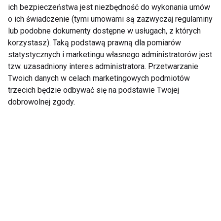
ich bezpieczeństwa jest niezbędność do wykonania umów
o ich świadczenie (tymi umowami są zazwyczaj regulaminy
lub podobne dokumenty dostępne w usługach, z których
korzystasz). Taką podstawą prawną dla pomiarów
Siłownia
statystycznych i marketingu własnego administratorów jest
tzw. uzasadniony interes administratora. Przetwarzanie
Twoich danych w celach marketingowych podmiotów
trzecich będzie odbywać się na podstawie Twojej
dobrowolnej zgody.
Jak stworzyć idealne
Własna siłownia w
środowisko
ogrodzie — zrób to
akustyczne w
sam!
siłowniach?