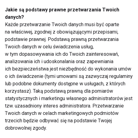
Jakie są podstawy prawne przetwarzania Twoich
danych?
Każde przetwarzanie Twoich danych musi być oparte
na właściwej, zgodnej z obowiązującymi przepisami,
podstawie prawnej. Podstawą prawną przetwarzania
Wigilia dla wegan i
Świąteczna rybka.
Twoich danych w celu świadczenia usług,
wegetarian – zdrowe i
Jaką rybę wybrać na
w tym dopasowywania ich do Twoich zainteresowań,
roślinne alternatywy
wigilijny stół, by
analizowania ich i udoskonalania oraz zapewniania
dla tradycyjnych
chronić nerki
ich bezpieczeństwa jest niezbędność do wykonania umów
wigilijnych potraw
o ich świadczenie (tymi umowami są zazwyczaj regulaminy
lub podobne dokumenty dostępne w usługach, z których
korzystasz). Taką podstawą prawną dla pomiarów
statystycznych i marketingu własnego administratorów jest
tzw. uzasadniony interes administratora. Przetwarzanie
Twoich danych w celach marketingowych podmiotów
Wigilijna ryba z
Dietetyczne potrawy
trzecich będzie odbywać się na podstawie Twojej
warzywami
świąteczne, czyli jak
„odchudzić” wigilijne
dobrowolnej zgody.
dania?