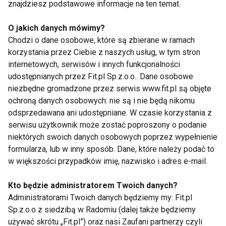
znajdziesz podstawowe informacje na ten temat.
bo tłustych dań nie powinno popijać się zimnymi
napojami.
O jakich danych mówimy?
Chodzi o dane osobowe, które są zbierane w ramach
Zobacz:
przepis na wigilijny kompot
korzystania przez Ciebie z naszych usług, w tym stron
internetowych, serwisów i innych funkcjonalności
3) Ruszaj się
udostępnianych przez Fit.pl Sp.z.o.o.. Dane osobowe
niezbędne gromadzone przez serwis www.fit.pl są objęte
ochroną danych osobowych: nie są i nie będą nikomu
By uniknąć przejedzenia nie siedź cały czas przy
odsprzedawana ani udostępniane. W czasie korzystania z
stole. Warto udać się choćby na krótki spacer i
serwisu użytkownik może zostać poproszony o podanie
rozruszać kości. Taka przerwa pozwoli odpocząć
niektórych swoich danych osobowych poprzez wypełnienie
naszemu żołądkowi. Dodatkowo zamiast pochłaniać
formularza, lub w inny sposób. Dane, które należy podać to
kolejne kalorie spalisz kilkadziesiąt z nich.
w większości przypadków imię, nazwisko i adres e-mail.
Kto będzie administratorem Twoich danych?
Zanim siądziesz do świątecznego stołu pamiętaj
Administratorami Twoich danych będziemy my: Fit.pl
jednak, że święta to nie tylko dobre jedzenie...
Sp.z.o.o z siedzibą w Radomiu (dalej także będziemy
używać skrótu „Fit.pl”) oraz nasi Zaufani partnerzy czyli