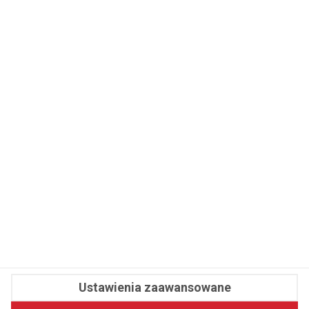
WSPÓŁPRACA
REDAKCJA
PRYWATNOŚĆ
Cookies
Powiadomienia
Newsletter
Fit.pl © 2026 Wszystkie prawa zastrzeżone.
Ustawienia zaawansowane
Pawelec.info