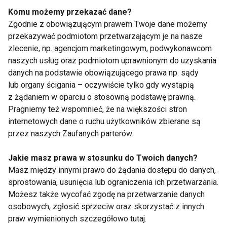
emocjonalnym
go uniknąć
Komu możemy przekazać dane?
Zgodnie z obowiązującym prawem Twoje dane możemy
przekazywać podmiotom przetwarzającym je na nasze
zlecenie, np. agencjom marketingowym, podwykonawcom
naszych usług oraz podmiotom uprawnionym do uzyskania
danych na podstawie obowiązującego prawa np. sądy
lub organy ścigania – oczywiście tylko gdy wystąpią
Jak uniknąć
Przejedzenie postarza
z żądaniem w oparciu o stosowną podstawę prawną.
świątecznego bólu
mózg
Pragniemy też wspomnieć, że na większości stron
brzucha?
internetowych dane o ruchu użytkowników zbierane są
przez naszych Zaufanych parterów.
Pokaż więcej
Jakie masz prawa w stosunku do Twoich danych?
Masz między innymi prawo do żądania dostępu do danych,
sprostowania, usunięcia lub ograniczenia ich przetwarzania.
Możesz także wycofać zgodę na przetwarzanie danych
osobowych, zgłosić sprzeciw oraz skorzystać z innych
Wigilia
praw wymienionych szczegółowo tutaj.