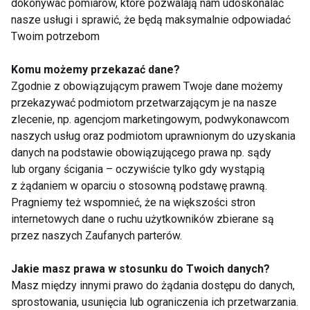
dokonywać pomiarów, które pozwalają nam udoskonalać
nasze usługi i sprawić, że będą maksymalnie odpowiadać
Twoim potrzebom
Komu możemy przekazać dane?
Zgodnie z obowiązującym prawem Twoje dane możemy
Insulinooporność
Nadmierne
przekazywać podmiotom przetwarzającym je na nasze
dotyka coraz więcej
wydzielanie insuliny.
zlecenie, np. agencjom marketingowym, podwykonawcom
osób
Jak z nim walczyć?
naszych usług oraz podmiotom uprawnionym do uzyskania
danych na podstawie obowiązującego prawa np. sądy
lub organy ścigania – oczywiście tylko gdy wystąpią
z żądaniem w oparciu o stosowną podstawę prawną.
Pragniemy też wspomnieć, że na większości stron
internetowych dane o ruchu użytkowników zbierane są
przez naszych Zaufanych parterów.
Mity medyczne 4.
Insulinooporność,
Hormony, Hashimoto,
czyli o krok od
Jakie masz prawa w stosunku do Twoich danych?
Insulinooporność
cukrzycy
Masz między innymi prawo do żądania dostępu do danych,
sprostowania, usunięcia lub ograniczenia ich przetwarzania.