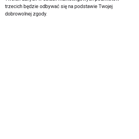
trzecich będzie odbywać się na podstawie Twojej
dobrowolnej zgody.
Chiropraktyka i
Niezbędne dla serca i
biorezonans – kiedy
mięśni. Dlaczego
warto z nich
warto suplementować
skorzystać?
kwasy omega-3?
Holistyczne podejście
do zdrowia w
Krakowie
Ten problem może
Mounjaro vs Ozempic
dotyczyć nawet co
– różnice, skuteczność
piątej kobiety na
i co wybrać?
świecie. Lekarka:
Pacjentki często boją
się mówić o bólu
podczas stosunku