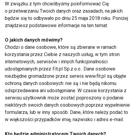
W związku z tym chcielibyśmy poinformować Cię
W ramach refundacji NFZ pacjentowi w ciągu roku
o przetwarzaniu Twoich danych oraz zasadach, na jakich
przysługuje do 4 opakowań igieł (każde opakowanie
będzie się to odbywało po dniu 25 maja 2018 roku. Poniżej
zawiera 100 igieł).
znajdziesz podstawowe informacje na ten temat.
Na jakie igły pacjent otrzyma
O jakich danych mówimy?
refundację?
Chodzi o dane osobowe, które są zbierane w ramach
korzystania przez Ciebie z naszych usług, w tym stron
Refundacja NFZ igieł PIC Insupen Original 0,25x5mm
internetowych, serwisów i innych funkcjonalności
(31G) i 0,3x8mm (30G) przysługuje posiadającym
udostępnianych przez Fit.pl Sp.z.o.o.. Dane osobowe
aktualne ubezpieczenie zdrowotne na podstawie
niezbędne gromadzone przez serwis www.fit.pl są objęte
ochroną danych osobowych: nie są i nie będą nikomu
zlecenia wystawionego przez osobę uprawnioną
odsprzedawana ani udostępniane. W czasie korzystania z
m.in. lekarza specjalistę, w tym lekarza rodzinnego.
serwisu użytkownik może zostać poproszony o podanie
niektórych swoich danych osobowych poprzez wypełnienie
Jedna igła równa się jedna iniekcja
formularza, lub w inny sposób. Dane, które należy podać to
w większości przypadków imię, nazwisko i adres e-mail.
Wielokrotne stosowanie tej samej igły może
niszczyć tkankę podskórną. Pacjenci narażeni są nie
Kto będzie administratorem Twoich danych?