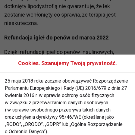
dotknięty lipodystrofią nie gwarantuje, że lek
zostanie wchłonięty co sprawia, że terapia jest
nieskuteczna.
Refundacja igieł do penów od marca 2022
Dzięki refundacji igieł do penów insulinowych,
pacjent będzie mógł zadbać o większe
Cookies. Szanujemy Twoją prywatność.
bezpieczeństwo i prawidłowy przebieg
insulinoterapii. Od 1 marca 2022 roku, diabetycy
25 maja 2018 roku zacznie obowiązywać Rozporządzenie
mogą korzystać z refundacji na igły:
Parlamentu Europejskiego i Rady (UE) 2016/679 z dnia 27
PIC Insupen Original 0,25x5mm (31G)
kwietnia 2016 r. w sprawie ochrony osób fizycznych
PIC Insupen Original 0,30x8mm (30G)
w związku z przetwarzaniem danych osobowych
i w sprawie swobodnego przepływu takich danych
Wskazaniami do refundacji NFZ igieł z 30%
oraz uchylenia dyrektywy 95/46/WE (określane jako
„RODO”, „ORODO”, „GDPR” lub „Ogólne Rozporządzenie
odpłatnością pacjenta jest cukrzyca wymagająca
o Ochronie Danych”).
podawania insuliny.