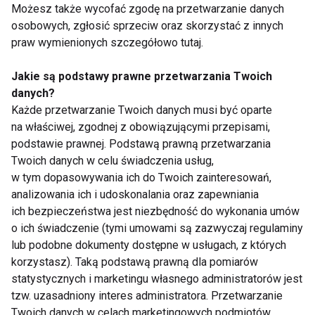
Możesz także wycofać zgodę na przetwarzanie danych
Pokaż więcej
osobowych, zgłosić sprzeciw oraz skorzystać z innych
praw wymienionych szczegółowo tutaj.
Jakie są podstawy prawne przetwarzania Twoich
Zdrowie
danych?
Każde przetwarzanie Twoich danych musi być oparte
na właściwej, zgodnej z obowiązującymi przepisami,
podstawie prawnej. Podstawą prawną przetwarzania
Twoich danych w celu świadczenia usług,
w tym dopasowywania ich do Twoich zainteresowań,
analizowania ich i udoskonalania oraz zapewniania
ich bezpieczeństwa jest niezbędność do wykonania umów
Klinika Implantologii -
Jakie zabiegi
o ich świadczenie (tymi umowami są zazwyczaj regulaminy
nowoczesne
stomatologiczne
lub podobne dokumenty dostępne w usługach, z których
rozwiązania dla
pomogą Ci zadbać o
korzystasz). Taką podstawą prawną dla pomiarów
zdrowego i pięknego
piękny uśmiech?
statystycznych i marketingu własnego administratorów jest
uśmiechu
tzw. uzasadniony interes administratora. Przetwarzanie
Twoich danych w celach marketingowych podmiotów