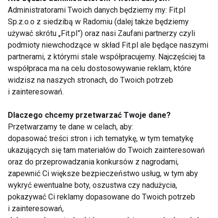
tylko na dyskomfort i ból, ale również na
Administratorami Twoich danych będziemy my: Fit.pl
lipohipertrofię czy hiperglikemię.
Sp.z.o.o z siedzibą w Radomiu (dalej także będziemy
używać skrótu „Fit.pl”) oraz nasi Zaufani partnerzy czyli
Refundacja igieł do penów sprzyja edukacji
podmioty niewchodzące w skład Fit.pl ale będące naszymi
pacjentów na temat prawidłowej insulinoterapii,
partnerami, z którymi stale współpracujemy. Najczęściej ta
współpraca ma na celu dostosowywanie reklam, które
budowaniu świadomości i kształtowaniu postaw
widzisz na naszych stronach, do Twoich potrzeb
zdrowego stylu życia. Osoby chore na cukrzycę
i zainteresowań.
mogą zakupić 400 igieł, co może wpłynąć znacząco
na skuteczność insulinoterapii.
Dlaczego chcemy przetwarzać Twoje dane?
Przetwarzamy te dane w celach, aby:
INSULINA
ZDROWIE
dopasować treści stron i ich tematykę, w tym tematykę
ukazujących się tam materiałów do Twoich zainteresowań
oraz do przeprowadzania konkursów z nagrodami,
zapewnić Ci większe bezpieczeństwo usług, w tym aby
wykryć ewentualne boty, oszustwa czy nadużycia,
Insulina
pokazywać Ci reklamy dopasowane do Twoich potrzeb
i zainteresowań,