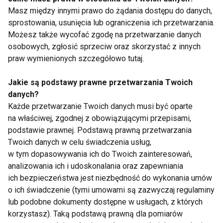
Masz między innymi prawo do żądania dostępu do danych,
Dietetyczka podkreśla, że
podejście do
sprostowania, usunięcia lub ograniczenia ich przetwarzania.
Możesz także wycofać zgodę na przetwarzanie danych
jedzenia powinno być zrównoważone i
osobowych, zgłosić sprzeciw oraz skorzystać z innych
pozbawione skrajności
. Ani świąteczne
praw wymienionych szczegółowo tutaj.
obżarstwo, ani radykalny detoks nie służą
naszemu zdrowiu. Kluczem do dobrego
Jakie są podstawy prawne przetwarzania Twoich
samopoczucia jest umiar i konsekwencja w
danych?
codziennych wyborach żywieniowych.
Każde przetwarzanie Twoich danych musi być oparte
na właściwej, zgodnej z obowiązującymi przepisami,
podstawie prawnej. Podstawą prawną przetwarzania
Zamiast koncentrować się na krótkotrwałych,
Twoich danych w celu świadczenia usług,
drastycznych metodach oczyszczania
w tym dopasowywania ich do Twoich zainteresowań,
analizowania ich i udoskonalania oraz zapewniania
organizmu po świętach, warto wykorzystać ten
ich bezpieczeństwa jest niezbędność do wykonania umów
moment jako okazję do refleksji nad
o ich świadczenie (tymi umowami są zazwyczaj regulaminy
codziennymi nawykami żywieniowymi.
lub podobne dokumenty dostępne w usługach, z których
Stopniowe wprowadzanie zdrowych zmian w
korzystasz). Taką podstawą prawną dla pomiarów