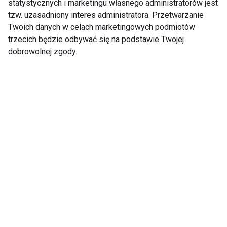
stylu życia
przyniesie znacznie lepsze i
statystycznych i marketingu własnego administratorów jest
trwalsze efekty niż jakikolwiek intensywny,
tzw. uzasadniony interes administratora. Przetwarzanie
Twoich danych w celach marketingowych podmiotów
krótkotrwały detoks.
trzecich będzie odbywać się na podstawie Twojej
dobrowolnej zgody.
Podsumowując, najlepszą metodą na powrót
do formy po świątecznym przejedzeniu jest
cierpliwość, nawodnienie, zbilansowana dieta i
umiarkowana aktywność fizyczna.
Organizm
ma niezwykłą zdolność do samoregulacji
–
wystarczy mu tylko w tym nie przeszkadzać
drastycznymi interwencjami, a wspierać
naturalne procesy rozsądnymi wyborami
żywieniowymi.
ZDROWIE
AKTUALNOŚCI