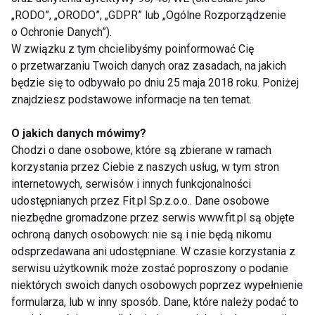
Zdrowe alternatywy dla
„RODO”, „ORODO”, „GDPR” lub „Ogólne Rozporządzenie
szybkiego detoksu
o Ochronie Danych”).
W związku z tym chcielibyśmy poinformować Cię
o przetwarzaniu Twoich danych oraz zasadach, na jakich
Zamiast sięgać po środki przeczyszczające,
będzie się to odbywało po dniu 25 maja 2018 roku. Poniżej
warto zastosować łagodne, naturalne metody
znajdziesz podstawowe informacje na ten temat.
wspierające organizm w powrocie do
równowagi po świętach.
Odpowiednie
O jakich danych mówimy?
Chodzi o dane osobowe, które są zbierane w ramach
nawodnienie
to podstawa – co najmniej 2 litry
korzystania przez Ciebie z naszych usług, w tym stron
wody dziennie pomogą wypłukać nadmiar soli i
internetowych, serwisów i innych funkcjonalności
wspomogą pracę nerek.
udostępnianych przez Fit.pl Sp.z.o.o.. Dane osobowe
niezbędne gromadzone przez serwis www.fit.pl są objęte
ochroną danych osobowych: nie są i nie będą nikomu
"Kluczem jest stopniowy powrót do
odsprzedawana ani udostępniane. W czasie korzystania z
zbilansowanej diety bogatej w warzywa i
serwisu użytkownik może zostać poproszony o podanie
owoce," podkreśla dietetyczka. "
Błonnik
niektórych swoich danych osobowych poprzez wypełnienie
zawarty w roślinach naturalnie reguluje
formularza, lub w inny sposób. Dane, które należy podać to