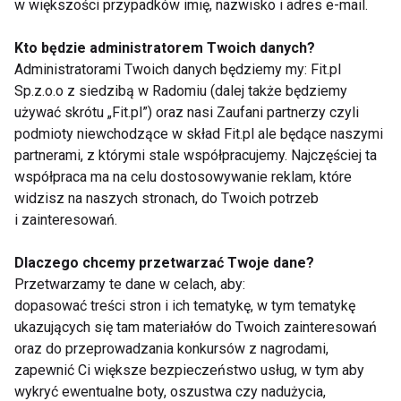
pracę jelit
, bez wywoływania efektów
w większości przypadków imię, nazwisko i adres e-mail.
ubocznych charakterystycznych dla środków
Kto będzie administratorem Twoich danych?
przeczyszczających."
Administratorami Twoich danych będziemy my: Fit.pl
Sp.z.o.o z siedzibą w Radomiu (dalej także będziemy
używać skrótu „Fit.pl”) oraz nasi Zaufani partnerzy czyli
Ważnym elementem zdrowego powrotu do
podmioty niewchodzące w skład Fit.pl ale będące naszymi
formy jest również
umiarkowana aktywność
partnerami, z którymi stale współpracujemy. Najczęściej ta
fizyczna
. Spacer, joga czy lekki trening nie
współpraca ma na celu dostosowywanie reklam, które
tylko przyspiesza metabolizm, ale również
widzisz na naszych stronach, do Twoich potrzeb
poprawia krążenie limfy, co wspomaga
i zainteresowań.
naturalne procesy oczyszczania organizmu.
Dlaczego chcemy przetwarzać Twoje dane?
Przetwarzamy te dane w celach, aby:
Zdrowy rozsądek zamiast
dopasować treści stron i ich tematykę, w tym tematykę
ukazujących się tam materiałów do Twoich zainteresowań
radykalnych rozwiązań
oraz do przeprowadzania konkursów z nagrodami,
zapewnić Ci większe bezpieczeństwo usług, w tym aby
wykryć ewentualne boty, oszustwa czy nadużycia,
Najważniejszym aspektem zdrowego