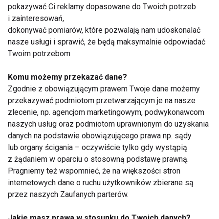
pokazywać Ci reklamy dopasowane do Twoich potrzeb
podejścia do poświątecznego detoksu jest
i zainteresowań,
czas i cierpliwość.
Organizm potrzebuje
dokonywać pomiarów, które pozwalają nam udoskonalać
zaledwie kilku dni
, by wrócić do równowagi po
nasze usługi i sprawić, że będą maksymalnie odpowiadać
okresie świątecznego obżarstwa, pod
Twoim potrzebom
warunkiem że wspomożemy go odpowiednimi
Komu możemy przekazać dane?
nawykami, a nie agresywnymi interwencjami.
Zgodnie z obowiązującym prawem Twoje dane możemy
przekazywać podmiotom przetwarzającym je na nasze
"Warto pamiętać, że
jednorazowe odstępstwa
zlecenie, np. agencjom marketingowym, podwykonawcom
naszych usług oraz podmiotom uprawnionym do uzyskania
od zdrowej diety nie wyrządzają trwałej
danych na podstawie obowiązującego prawa np. sądy
szkody
," uspokaja Ania Janiszewska-
lub organy ścigania – oczywiście tylko gdy wystąpią
Janowicz. "Problemy pojawiają się dopiero
z żądaniem w oparciu o stosowną podstawę prawną.
wtedy, gdy świąteczne przejedzenie
Pragniemy też wspomnieć, że na większości stron
próbujemy 'naprawić' szkodliwymi metodami,
internetowych dane o ruchu użytkowników zbierane są
a następnie wracamy do niezdrowych
przez naszych Zaufanych parterów.
nawyków żywieniowych."
Jakie masz prawa w stosunku do Twoich danych?