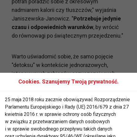
potrafi poradzić sobie z okresowym
nadmiarem kalorii czy tłuszczów," wyjaśnia
Janiszewska-Janowicz. "
Potrzebuje jedynie
czasu i odpowiednich warunków
, by wrócić
do równowagi po świątecznym przejedzeniu."
Warto uświadomić sobie, że samo pojęcie
"detoksu" w kontekście jednorazowych,
intensywnych zabiegów oczyszczających
Cookies. Szanujemy Twoją prywatność.
jest w dużej mierze marketingowym mitem.
Prawdziwe wspieranie procesów
detoksykacyjnych organizmu polega na
25 maja 2018 roku zacznie obowiązywać Rozporządzenie
Parlamentu Europejskiego i Rady (UE) 2016/679 z dnia 27
codziennym dbaniu o zdrowe nawyki
, a nie na
kwietnia 2016 r. w sprawie ochrony osób fizycznych
okresowych, radykalnych interwencjach.
w związku z przetwarzaniem danych osobowych
i w sprawie swobodnego przepływu takich danych
oraz uchylenia dyrektywy 95/46/WE (określane jako