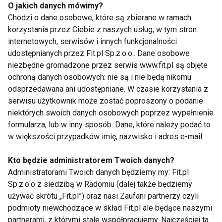
O jakich danych mówimy?
długa. W niektórych przypadkach badanie
USG
Chodzi o dane osobowe, które są zbierane w ramach
kolana Warszawa
może być jednak ryzykowne. Tak
korzystania przez Ciebie z naszych usług, w tym stron
jest między innymi w przypadku, gdy pacjent
internetowych, serwisów i innych funkcjonalności
korzysta ze wszczepionego rozrusznika serca.
udostępnianych przez Fit.pl Sp.z.o.o.. Dane osobowe
Dlatego tak ważne jest to, by przeprowadzenie
niezbędne gromadzone przez serwis www.fit.pl są objęte
ochroną danych osobowych: nie są i nie będą nikomu
badania każdorazowo skonsultować z lekarzem.
odsprzedawana ani udostępniane. W czasie korzystania z
serwisu użytkownik może zostać poproszony o podanie
niektórych swoich danych osobowych poprzez wypełnienie
USG kolana Warszawa - cena.
formularza, lub w inny sposób. Dane, które należy podać to
Sprawdź, ile zapłacisz, badając
w większości przypadków imię, nazwisko i adres e-mail.
staw kolanowy
Kto będzie administratorem Twoich danych?
Wykonanie badania USG nie wymaga od pacjenta
Administratorami Twoich danych będziemy my: Fit.pl
Sp.z.o.o z siedzibą w Radomiu (dalej także będziemy
specjalnego przygotowania. Jedyne zalecenia dla
używać skrótu „Fit.pl”) oraz nasi Zaufani partnerzy czyli
osób poddających się temu badaniu dotyczą
podmioty niewchodzące w skład Fit.pl ale będące naszymi
odpowiedniego ubioru oraz zabrania ze sobą
partnerami, z którymi stale współpracujemy. Najczęściej ta