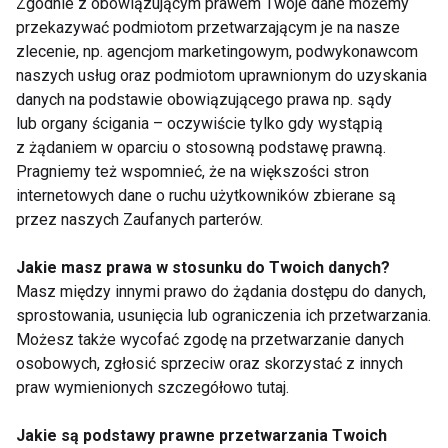
Zgodnie z obowiązującym prawem Twoje dane możemy
odpowiednie leczenie. Dzięki zaawansowanej
przekazywać podmiotom przetwarzającym je na nasze
technologii ultrasonograficznej, badanie to umożliwia
zlecenie, np. agencjom marketingowym, podwykonawcom
dokładne zobrazowanie struktur w obrębie kolana i
naszych usług oraz podmiotom uprawnionym do uzyskania
tym samym wykrycie różnego typu urazów, chorób
danych na podstawie obowiązującego prawa np. sądy
takich jak
lateralizacja rzepki
, stanów zapalnych, a
lub organy ścigania – oczywiście tylko gdy wystąpią
nawet nowotworów.
z żądaniem w oparciu o stosowną podstawę prawną.
Pragniemy też wspomnieć, że na większości stron
internetowych dane o ruchu użytkowników zbierane są
BADANIA
BADANIE
ZDROWIE
przez naszych Zaufanych parterów.
Jakie masz prawa w stosunku do Twoich danych?
Masz między innymi prawo do żądania dostępu do danych,
sprostowania, usunięcia lub ograniczenia ich przetwarzania.
Badania
Możesz także wycofać zgodę na przetwarzanie danych
osobowych, zgłosić sprzeciw oraz skorzystać z innych
praw wymienionych szczegółowo tutaj.
Jakie są podstawy prawne przetwarzania Twoich