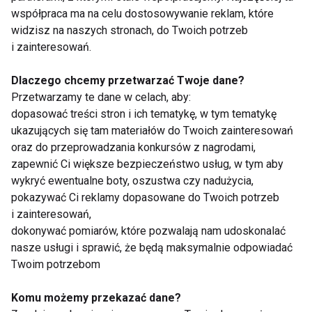
wyników poprzednich badań przeprowadzanych w
współpraca ma na celu dostosowywanie reklam, które
związku z diagnostyką danego schorzenia. Odzież
widzisz na naszych stronach, do Twoich potrzeb
powinna zaś być możliwie jak najluźniejsza - ułatwi
i zainteresowań.
to odsłonięcie kolana i precyzyjne wykonanie USG.
Dlaczego chcemy przetwarzać Twoje dane?
Jeśli chodzi o koszty badania, wynoszą one około
Przetwarzamy te dane w celach, aby:
200 złotych.
dopasować treści stron i ich tematykę, w tym tematykę
ukazujących się tam materiałów do Twoich zainteresowań
oraz do przeprowadzania konkursów z nagrodami,
Badanie USG stawu kolanowego -
zapewnić Ci większe bezpieczeństwo usług, w tym aby
niezbędne w schorzeniach takich
wykryć ewentualne boty, oszustwa czy nadużycia,
pokazywać Ci reklamy dopasowane do Twoich potrzeb
jak reumatoidalne zapalenie
i zainteresowań,
stawów
dokonywać pomiarów, które pozwalają nam udoskonalać
nasze usługi i sprawić, że będą maksymalnie odpowiadać
Słowiem podsumowania - USG kolana to bezpieczne
Twoim potrzebom
badanie, dzięki któremu lekarzom może szybko
postawć trafną diagnozę i na tej podstawie zalecić
Komu możemy przekazać dane?