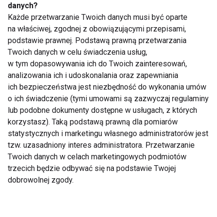
danych?
Każde przetwarzanie Twoich danych musi być oparte
na właściwej, zgodnej z obowiązującymi przepisami,
Ćwiczenia cardio
Badania
podstawie prawnej. Podstawą prawną przetwarzania
powiązane z dłuższym
profilaktyczne
życiem
zamiast kwiatka?
Twoich danych w celu świadczenia usług,
Najlepszy prezent na
w tym dopasowywania ich do Twoich zainteresowań,
Dzień Kobiet!
analizowania ich i udoskonalania oraz zapewniania
ich bezpieczeństwa jest niezbędność do wykonania umów
o ich świadczenie (tymi umowami są zazwyczaj regulaminy
lub podobne dokumenty dostępne w usługach, z których
korzystasz). Taką podstawą prawną dla pomiarów
statystycznych i marketingu własnego administratorów jest
Mikroplastik wpływa
Ewolucja rynku
tzw. uzasadniony interes administratora. Przetwarzanie
na pogodę i
trenerów
Twoich danych w celach marketingowych podmiotów
obecność metali
personalnych: Raport
ciężkich w chmurach.
z czteroletnich badań
trzecich będzie odbywać się na podstawie Twojej
Najnowsze badanie
dobrowolnej zgody.
Pokaż więcej