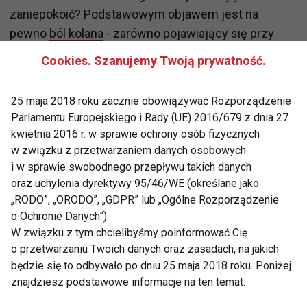
zaniepokoić? Podstawowym objawem jest na
pewno
ból kolana
- zarówno pojawiający się przy
aktywności, jak i podczas spoczynku. Do wizyty o u
Cookies. Szanujemy Twoją prywatność.
lekarza powinny też skłonić nas również
ograniczenia ruchomości lub zauważalne zmiany -
25 maja 2018 roku zacznie obowiązywać Rozporządzenie
np. guzy.
Parlamentu Europejskiego i Rady (UE) 2016/679 z dnia 27
kwietnia 2016 r. w sprawie ochrony osób fizycznych
w związku z przetwarzaniem danych osobowych
Badanie USG kolana - jakie
i w sprawie swobodnego przepływu takich danych
choroby wykrywa? Schorzenia i
oraz uchylenia dyrektywy 95/46/WE (określane jako
„RODO”, „ORODO”, „GDPR” lub „Ogólne Rozporządzenie
dysfunkcje w obrębie stawu
o Ochronie Danych”).
kolanowego
W związku z tym chcielibyśmy poinformować Cię
o przetwarzaniu Twoich danych oraz zasadach, na jakich
Badanie USG jest zasadniczo badaniem
będzie się to odbywało po dniu 25 maja 2018 roku. Poniżej
bezpiecznym i bezinwazyjnym. Lista
znajdziesz podstawowe informacje na ten temat.
przeciwwskazań do jego przeprowadzenia nie jest