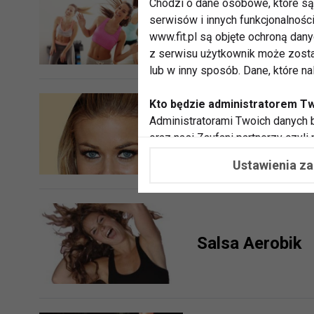
Chodzi o dane osobowe, które są 
serwisów i innych funkcjonalnośc
ZUMBA fenomen
www.fit.pl są objęte ochroną dan
z serwisu użytkownik może zosta
lub w inny sposób. Dane, które n
Kto będzie administratorem T
Administratorami Twoich danych b
Striptiz aerobik
oraz nasi Zaufani partnerzy czyli
współpracujemy. Najczęściej ta 
Ustawienia z
potrzeb i zainteresowań.
Dlaczego chcemy przetwarzać
Przetwarzamy te dane w celach, 
dopasować treści stron i ich tem
Salsa Aerobik
przeprowadzania konkursów z na
zapewnić Ci większe bezpieczeńs
pokazywać Ci reklamy dopasowan
dokonywać pomiarów, które pozw