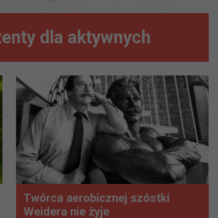
enty dla aktywnych
Twórca aerobicznej szóstki
Weidera nie żyje