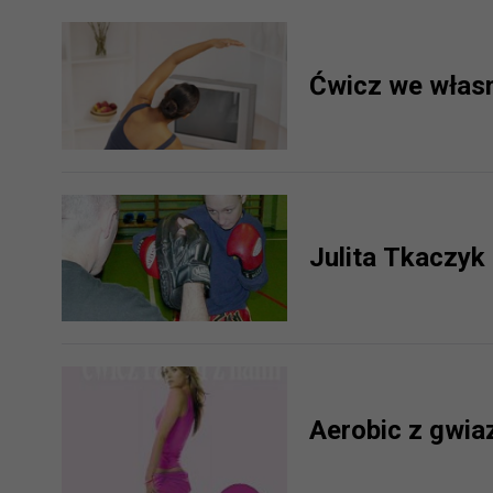
prawną dla pomiarów statystyczny
Przetwarzanie Twoich danych w c
zgody.
Ćwicz we włas
Julita Tkaczyk
Aerobic z gwia