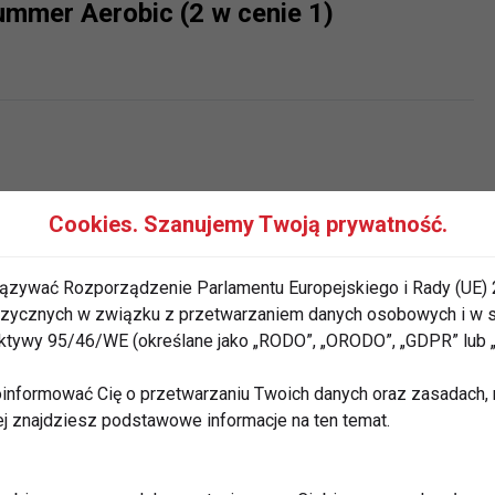
mmer Aerobic (2 w cenie 1)
Cookies. Szanujemy Twoją prywatność.
ązywać Rozporządzenie Parlamentu Europejskiego i Rady (UE) 
 fizycznych w związku z przetwarzaniem danych osobowych i w
rektywy 95/46/WE (określane jako „RODO”, „ORODO”, „GDPR” lub
na fitness?
informować Cię o przetwarzaniu Twoich danych oraz zasadach, n
ej znajdziesz podstawowe informacje na ten temat.