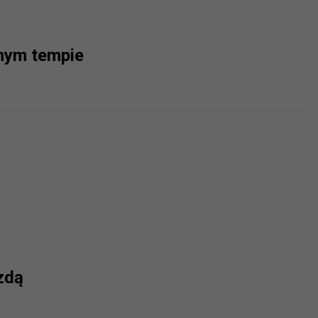
ch i marketingu własnego administratorów jest tzw. uzasadniony
elach marketingowych podmiotów trzecich będzie odbywać się 
nym tempie
zdą