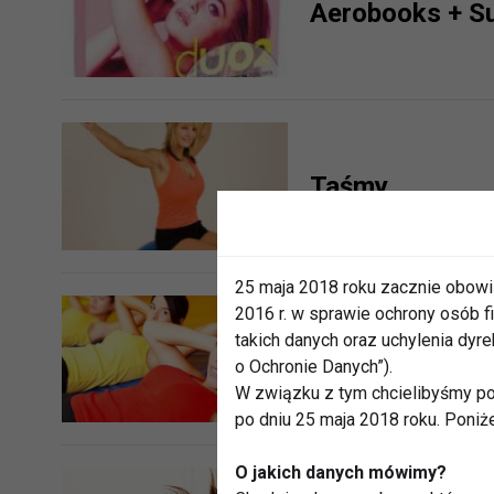
Aerobooks + Su
Taśmy
25 maja 2018 roku zacznie obowi
2016 r. w sprawie ochrony osób
takich danych oraz uchylenia dy
W co się ubrać 
o Ochronie Danych”).
W związku z tym chcielibyśmy po
po dniu 25 maja 2018 roku. Poniż
O jakich danych mówimy?