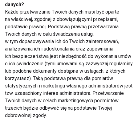
danych?
Każde przetwarzanie Twoich danych musi być oparte
na właściwej, zgodnej z obowiązującymi przepisami,
Dlaczego po obiedzie
Jedzenie oczami. Jak
podstawie prawnej. Podstawą prawną przetwarzania
chce ci się spać?
kolor talerza wpływa
Twoich danych w celu świadczenia usług,
Dietetyk wyjaśnia 7
na apetyt?
w tym dopasowywania ich do Twoich zainteresowań,
najczęstszych
przyczyn
analizowania ich i udoskonalania oraz zapewniania
ich bezpieczeństwa jest niezbędność do wykonania umów
o ich świadczenie (tymi umowami są zazwyczaj regulaminy
lub podobne dokumenty dostępne w usługach, z których
korzystasz). Taką podstawą prawną dla pomiarów
statystycznych i marketingu własnego administratorów jest
Zmęczenie po urlopie
Aromatyczna
tzw. uzasadniony interes administratora. Przetwarzanie
– dlaczego zamiast
pielęgnacja ciała
Twoich danych w celach marketingowych podmiotów
energii wraca
latem w trendzie
trzecich będzie odbywać się na podstawie Twojej
frustracja?
sensory beauty -
dobrowolnej zgody.
troska o skórę i
przyjemność dla
Pokaż więcej
zmysłów