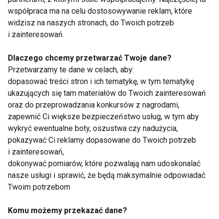
współpraca ma na celu dostosowywanie reklam, które
Składniki:
widzisz na naszych stronach, do Twoich potrzeb
i zainteresowań.
ugotowane na twardo jajka
hummus klasyczny lub z dodatkami
Dlaczego chcemy przetwarzać Twoje dane?
(np. burak, curry)
Przetwarzamy te dane w celach, aby:
dopasować treści stron i ich tematykę, w tym tematykę
natka pietruszki, szczypiorek, koper
ukazujących się tam materiałów do Twoich zainteresowań
papryka wędzona, sezam
oraz do przeprowadzania konkursów z nagrodami,
zapewnić Ci większe bezpieczeństwo usług, w tym aby
Jak przygotować?
wykryć ewentualne boty, oszustwa czy nadużycia,
Przekrój jajka na pół, wyjmij żółtka i połącz je z
pokazywać Ci reklamy dopasowane do Twoich potrzeb
i zainteresowań,
hummusem oraz ziołami. Napełnij połówki i
dokonywać pomiarów, które pozwalają nam udoskonalać
udekoruj sezamem lub kiełkami.
nasze usługi i sprawić, że będą maksymalnie odpowiadać
Twoim potrzebom
Wielkanocne śniadanie może być lekkie, zdrowe i
pełne smaku – wystarczy odrobina kreatywności i
Komu możemy przekazać dane?
chęci, by w tradycję wpleść nowoczesne podejście