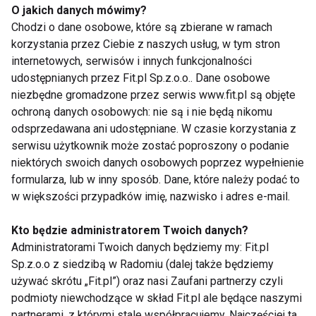
przyprawy: sól, pieprz, czosnek, zioła
O jakich danych mówimy?
Chodzi o dane osobowe, które są zbierane w ramach
jogurt grecki + koper do dipu
korzystania przez Ciebie z naszych usług, w tym stron
internetowych, serwisów i innych funkcjonalności
Jak przygotować?
udostępnianych przez Fit.pl Sp.z.o.o.. Dane osobowe
Usmaż placuszki na odrobinie oliwy lub upiecz w
niezbędne gromadzone przez serwis www.fit.pl są objęte
piekarniku. Podawaj z dipem jako główny element
ochroną danych osobowych: nie są i nie będą nikomu
śniadania lub dodatek.
odsprzedawana ani udostępniane. W czasie korzystania z
serwisu użytkownik może zostać poproszony o podanie
5. Wielkanocne jajka faszerowane
niektórych swoich danych osobowych poprzez wypełnienie
formularza, lub w inny sposób. Dane, które należy podać to
hummusem i ziołami
w większości przypadków imię, nazwisko i adres e-mail.
Dlaczego warto?
Kto będzie administratorem Twoich danych?
To zdrowa alternatywa dla klasycznych jajek z
Administratorami Twoich danych będziemy my: Fit.pl
majonezem. Hummus to źródło białka roślinnego i
Sp.z.o.o z siedzibą w Radomiu (dalej także będziemy
błonnika, a świeże zioła dodają aromatu i wartości
używać skrótu „Fit.pl”) oraz nasi Zaufani partnerzy czyli
podmioty niewchodzące w skład Fit.pl ale będące naszymi
odżywczych.
partnerami, z którymi stale współpracujemy. Najczęściej ta