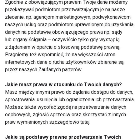
Zgodnie z obowiązującym prawem Twoje dane możemy
do odżywiania. Te 5 pomysłów pozwoli Ci cieszyć
przekazywać podmiotom przetwarzającym je na nasze
się Świętami bez uczucia ciężkości i wyrzutów
zlecenie, np. agencjom marketingowym, podwykonawcom
naszych usług oraz podmiotom uprawnionym do uzyskania
sumienia.
danych na podstawie obowiązującego prawa np. sądy
lub organy ścigania – oczywiście tylko gdy wystąpią
Niech te Święta będą pełne
smaku, zdrowia i
z żądaniem w oparciu o stosowną podstawę prawną.
radości
– nie tylko przy stole!
Pragniemy też wspomnieć, że na większości stron
internetowych dane o ruchu użytkowników zbierane są
AKTUALNOŚCI
ZDROWE PRZEPISY
przez naszych Zaufanych parterów.
Jakie masz prawa w stosunku do Twoich danych?
Masz między innymi prawo do żądania dostępu do danych,
sprostowania, usunięcia lub ograniczenia ich przetwarzania.
Aktualności
Możesz także wycofać zgodę na przetwarzanie danych
osobowych, zgłosić sprzeciw oraz skorzystać z innych
praw wymienionych szczegółowo tutaj.
Jakie są podstawy prawne przetwarzania Twoich