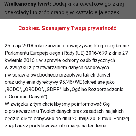
Wielkanocny twist:
Dodaj kilka kawałków gorzkiej
czekolady lub zrób granolę w kształcie jajeczek.
4. Mini placuszki z cukinii i
Cookies. Szanujemy Twoją prywatność.
marchewki z dipem jogurtowym
25 maja 2018 roku zacznie obowiązywać Rozporządzenie
Dlaczego warto?
Parlamentu Europejskiego i Rady (UE) 2016/679 z dnia 27
kwietnia 2016 r. w sprawie ochrony osób fizycznych
Te warzywne placuszki są lekkie, pełne błonnika i
w związku z przetwarzaniem danych osobowych
świetnie komponują się z aromatycznym dipem na
i w sprawie swobodnego przepływu takich danych
bazie jogurtu i ziół. Idealne na ciepło i na zimno.
oraz uchylenia dyrektywy 95/46/WE (określane jako
„RODO”, „ORODO”, „GDPR” lub „Ogólne Rozporządzenie
Składniki:
o Ochronie Danych”).
W związku z tym chcielibyśmy poinformować Cię
starta cukinia i marchewka
o przetwarzaniu Twoich danych oraz zasadach, na jakich
jajko
będzie się to odbywało po dniu 25 maja 2018 roku. Poniżej
znajdziesz podstawowe informacje na ten temat.
łyżka mąki owsianej