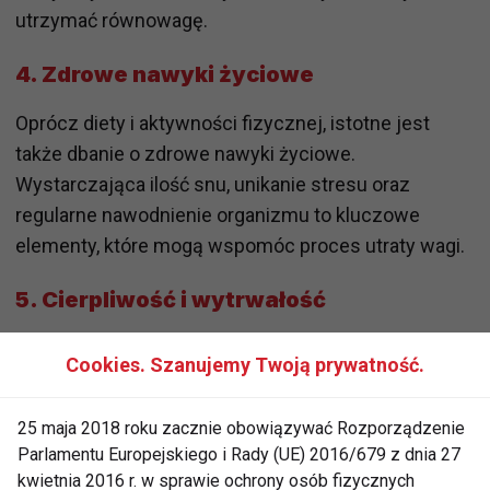
utrzymać równowagę.
4.
Zdrowe nawyki życiowe
Oprócz diety i aktywności fizycznej, istotne jest
także dbanie o zdrowe nawyki życiowe.
Wystarczająca ilość snu, unikanie stresu oraz
regularne nawodnienie organizmu to kluczowe
elementy, które mogą wspomóc proces utraty wagi.
5.
Cierpliwość i wytrwałość
Najważniejsze jednak jest to, aby być cierpliwym i
Cookies. Szanujemy Twoją prywatność.
wytrwałym w dążeniu do celu. Schudnięcie nie
dzieje się z dnia na dzień, a droga do osiągnięcia
25 maja 2018 roku zacznie obowiązywać Rozporządzenie
wymarzonej sylwetki może być pełna wyzwań.
Parlamentu Europejskiego i Rady (UE) 2016/679 z dnia 27
Ważne jest, aby nie zrażać się niepowodzeniami, ale
kwietnia 2016 r. w sprawie ochrony osób fizycznych