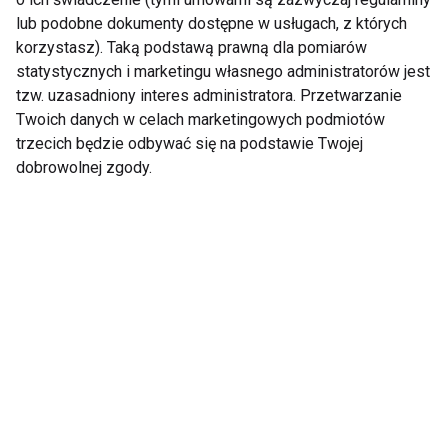
regenerować?
lub podobne dokumenty dostępne w usługach, z których
korzystasz). Taką podstawą prawną dla pomiarów
statystycznych i marketingu własnego administratorów jest
tzw. uzasadniony interes administratora. Przetwarzanie
Twoich danych w celach marketingowych podmiotów
trzecich będzie odbywać się na podstawie Twojej
dobrowolnej zgody.
Majówkowe
10 pomysłów na
postanowienia – małe
romantyczny trening
zmiany, które
dla par – jak wspólnie
przyniosą wielkie
budować formę?
efekty przed latem
Pokaż więcej
Nie przegap nowości ze
świata FIT!