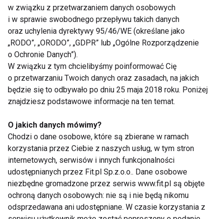
trzymać się swoich celów i systematycznie dążyć
w związku z przetwarzaniem danych osobowych
do ich realizacji.
i w sprawie swobodnego przepływu takich danych
oraz uchylenia dyrektywy 95/46/WE (określane jako
Podsumowując, schudnięcie to proces, który
„RODO”, „ORODO”, „GDPR” lub „Ogólne Rozporządzenie
o Ochronie Danych”).
wymaga zaangażowania i determinacji. Kluczem do
W związku z tym chcielibyśmy poinformować Cię
sukcesu jest zdrowe podejście, oparte na
o przetwarzaniu Twoich danych oraz zasadach, na jakich
zrównoważonej diecie, regularnej aktywności
będzie się to odbywało po dniu 25 maja 2018 roku. Poniżej
fizycznej oraz dbałości o ogólne zdrowie i dobre
znajdziesz podstawowe informacje na ten temat.
nawyki życiowe. Pamiętajmy, że każdy organizm jest
inny, więc warto znaleźć strategię, która najlepiej
O jakich danych mówimy?
Chodzi o dane osobowe, które są zbierane w ramach
odpowiada naszym indywidualnym potrzebom i
korzystania przez Ciebie z naszych usług, w tym stron
możliwościom.
internetowych, serwisów i innych funkcjonalności
udostępnianych przez Fit.pl Sp.z.o.o.. Dane osobowe
AKTUALNOŚCI
FITNESS
DIETA
niezbędne gromadzone przez serwis www.fit.pl są objęte
ochroną danych osobowych: nie są i nie będą nikomu
odsprzedawana ani udostępniane. W czasie korzystania z
serwisu użytkownik może zostać poproszony o podanie