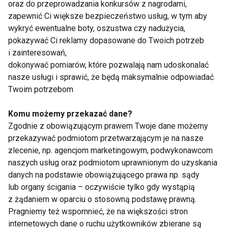
oraz do przeprowadzania konkursów z nagrodami,
– dlaczego zamiast
pielęgnacja ciała
zapewnić Ci większe bezpieczeństwo usług, w tym aby
energii wraca
latem w trendzie
wykryć ewentualne boty, oszustwa czy nadużycia,
frustracja?
sensory beauty -
pokazywać Ci reklamy dopasowane do Twoich potrzeb
troska o skórę i
przyjemność dla
i zainteresowań,
Pokaż więcej
zmysłów
dokonywać pomiarów, które pozwalają nam udoskonalać
nasze usługi i sprawić, że będą maksymalnie odpowiadać
Twoim potrzebom
Fitness
Komu możemy przekazać dane?
Zgodnie z obowiązującym prawem Twoje dane możemy
przekazywać podmiotom przetwarzającym je na nasze
zlecenie, np. agencjom marketingowym, podwykonawcom
naszych usług oraz podmiotom uprawnionym do uzyskania
danych na podstawie obowiązującego prawa np. sądy
lub organy ścigania – oczywiście tylko gdy wystąpią
z żądaniem w oparciu o stosowną podstawę prawną.
Legginsy bezszwowe
Jak trenować, żeby
Pragniemy też wspomnieć, że na większości stron
na pilates - dlaczego
schudnąć? Fakty, mity
internetowych dane o ruchu użytkowników zbierane są