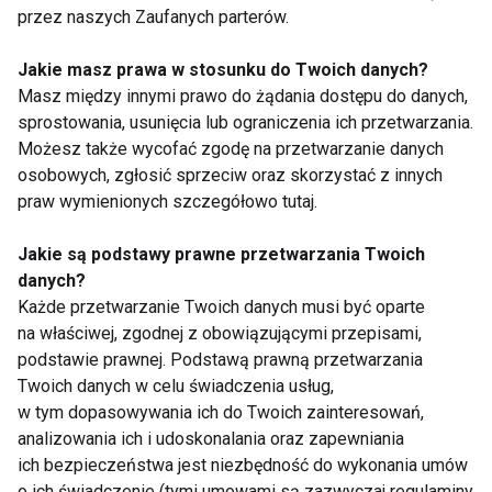
odzież naprawdę ma
i skuteczne strategie
przez naszych Zaufanych parterów.
znaczenie
Jakie masz prawa w stosunku do Twoich danych?
Masz między innymi prawo do żądania dostępu do danych,
sprostowania, usunięcia lub ograniczenia ich przetwarzania.
Możesz także wycofać zgodę na przetwarzanie danych
osobowych, zgłosić sprzeciw oraz skorzystać z innych
Czy robot będzie
Czy naprawdę
praw wymienionych szczegółowo tutaj.
Twoim trenerem?
potrzebujesz 10
Fitness przyszłości
tysięcy kroków
Jakie są podstawy prawne przetwarzania Twoich
balansuje na granicy
dziennie?
danych?
realu i wirtualu
Sprawdzamy fakty
Każde przetwarzanie Twoich danych musi być oparte
na właściwej, zgodnej z obowiązującymi przepisami,
podstawie prawnej. Podstawą prawną przetwarzania
Twoich danych w celu świadczenia usług,
w tym dopasowywania ich do Twoich zainteresowań,
Z kanapy na matę – jak
Sen sportowca – jak
analizowania ich i udoskonalania oraz zapewniania
zacząć, gdy brakuje
poprawić jakość snu,
ich bezpieczeństwa jest niezbędność do wykonania umów
formy?
aby szybciej się
o ich świadczenie (tymi umowami są zazwyczaj regulaminy