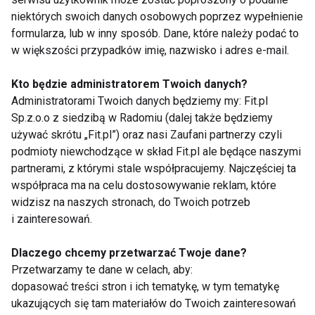
niektórych swoich danych osobowych poprzez wypełnienie
Aktualności
formularza, lub w inny sposób. Dane, które należy podać to
w większości przypadków imię, nazwisko i adres e-mail.
Kto będzie administratorem Twoich danych?
Administratorami Twoich danych będziemy my: Fit.pl
Sp.z.o.o z siedzibą w Radomiu (dalej także będziemy
używać skrótu „Fit.pl”) oraz nasi Zaufani partnerzy czyli
podmioty niewchodzące w skład Fit.pl ale będące naszymi
Dlaczego po obiedzie
Jedzenie oczami. Jak
partnerami, z którymi stale współpracujemy. Najczęściej ta
chce ci się spać?
kolor talerza wpływa
współpraca ma na celu dostosowywanie reklam, które
Dietetyk wyjaśnia 7
na apetyt?
widzisz na naszych stronach, do Twoich potrzeb
najczęstszych
przyczyn
i zainteresowań.
Dlaczego chcemy przetwarzać Twoje dane?
Przetwarzamy te dane w celach, aby:
dopasować treści stron i ich tematykę, w tym tematykę
ukazujących się tam materiałów do Twoich zainteresowań
Zmęczenie po urlopie
Aromatyczna