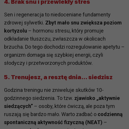
4.
Brak snu i przewlekły stres
Sen i regeneracja to niedoceniane fundamenty
zdrowej sylwetki.
Zbyt mało snu zwiększa poziom
kortyzolu
– hormonu stresu, który promuje
odkładanie tłuszczu, zwłaszcza w okolicach
brzucha. Do tego dochodzi rozregulowanie apetytu –
organizm domaga się szybkiej energii, czyli
słodyczy i przetworzonych produktów.
5.
Trenujesz, a resztę dnia… siedzisz
Godzina treningu nie zniweluje skutków 10-
godzinnego siedzenia. To tzw.
zjawisko „aktywnie
siedzących”
– osoby, które ćwiczą, ale poza tym
ruszają się bardzo mało. Warto zadbać o
codzienną
spontaniczną aktywność fizyczną (NEAT)
–