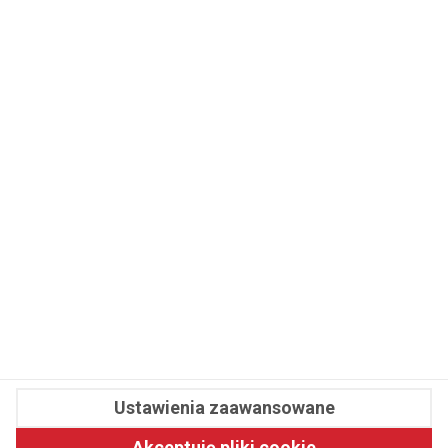
WSPÓŁPRACA
REDAKCJA
PRYWATNOŚĆ
Cookies
Powiadomienia
Newsletter
Fit.pl © 2026 Wszystkie prawa zastrzeżone.
Ustawienia zaawansowane
Pawelec.info
Akceptuję pliki cookie