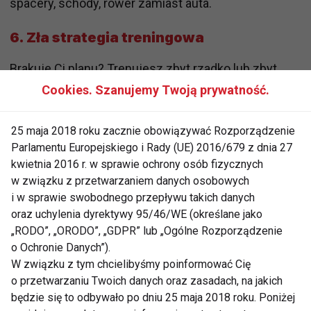
spacery, schody, rower zamiast auta.
6.
Zła strategia treningowa
Brakuje Ci planu? Trenujesz zbyt rzadko lub zbyt
intensywnie, nie dając ciału czasu na regenerację? A
Cookies. Szanujemy Twoją prywatność.
może każdy trening to „zlepek” losowych ćwiczeń z
internetu?
Bez przemyślanej strategii trudno o
25 maja 2018 roku zacznie obowiązywać Rozporządzenie
progres
– zarówno w sile, jak i w redukcji tkanki
Parlamentu Europejskiego i Rady (UE) 2016/679 z dnia 27
kwietnia 2016 r. w sprawie ochrony osób fizycznych
tłuszczowej. Warto skorzystać z pomocy trenera lub
w związku z przetwarzaniem danych osobowych
choćby ułożyć plan tygodniowy.
i w sprawie swobodnego przepływu takich danych
oraz uchylenia dyrektywy 95/46/WE (określane jako
7.
Zbyt szybkie oczekiwania
„RODO”, „ORODO”, „GDPR” lub „Ogólne Rozporządzenie
o Ochronie Danych”).
Czasami robisz wszystko dobrze, ale… oczekujesz
W związku z tym chcielibyśmy poinformować Cię
efektów po tygodniu. Tymczasem
ciało potrzebuje
o przetwarzaniu Twoich danych oraz zasadach, na jakich
czasu
. Redukcja tkanki tłuszczowej to proces, który
będzie się to odbywało po dniu 25 maja 2018 roku. Poniżej
może zająć kilka tygodni, a nawet miesięcy. Waga to