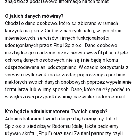
znajdziesz podstawowe informacje na ten temat.
tylko jeden z parametrów – warto mierzyć obwody,
analizować skład ciała i… robić zdjęcia sylwetki.
O jakich danych mówimy?
Chodzi o dane osobowe, które są zbierane w ramach
Co możesz zrobić już dziś?
korzystania przez Ciebie z naszych usług, w tym stron
internetowych, serwisów i innych funkcjonalności
✅ Połącz trening siłowy z aktywnością cardio
udostępnianych przez Fit.pl Sp.z.o.o.. Dane osobowe
niezbędne gromadzone przez serwis www.fit.pl są objęte
✅ Ustal realny deficyt kaloryczny (ok. 10–20%)
ochroną danych osobowych: nie są i nie będą nikomu
✅ Monitoruj swoją dietę – nie tylko
co
, ale
ile
jesz
odsprzedawana ani udostępniane. W czasie korzystania z
✅ Zadbaj o sen (min. 7–8h) i codzienny ruch
serwisu użytkownik może zostać poproszony o podanie
✅ Daj sobie czas – efekty przyjdą z konsekwencji
niektórych swoich danych osobowych poprzez wypełnienie
formularza, lub w inny sposób. Dane, które należy podać to
Nie chodzi o to, by trenować więcej – chodzi o to, by
w większości przypadków imię, nazwisko i adres e-mail.
trenować mądrzej i działać kompleksowo. Jeśli
mimo wszystko nie widzisz efektów, warto zrobić
Kto będzie administratorem Twoich danych?
Administratorami Twoich danych będziemy my: Fit.pl
podstawowe badania hormonalne i skonsultować się
Sp.z.o.o z siedzibą w Radomiu (dalej także będziemy
z dietetykiem lub trenerem. Twoje ciało nie działa
używać skrótu „Fit.pl”) oraz nasi Zaufani partnerzy czyli
przeciwko Tobie – może po prostu potrzebuje