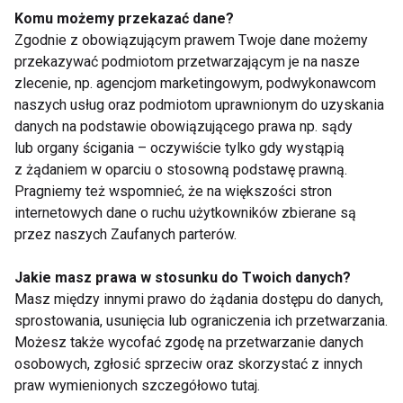
najczęstszych
Komu możemy przekazać dane?
przyczyn
Zgodnie z obowiązującym prawem Twoje dane możemy
przekazywać podmiotom przetwarzającym je na nasze
zlecenie, np. agencjom marketingowym, podwykonawcom
naszych usług oraz podmiotom uprawnionym do uzyskania
danych na podstawie obowiązującego prawa np. sądy
Zmęczenie po urlopie
Aromatyczna
lub organy ścigania – oczywiście tylko gdy wystąpią
– dlaczego zamiast
pielęgnacja ciała
z żądaniem w oparciu o stosowną podstawę prawną.
energii wraca
latem w trendzie
Pragniemy też wspomnieć, że na większości stron
frustracja?
sensory beauty -
internetowych dane o ruchu użytkowników zbierane są
troska o skórę i
przez naszych Zaufanych parterów.
przyjemność dla
Pokaż więcej
zmysłów
Jakie masz prawa w stosunku do Twoich danych?
Masz między innymi prawo do żądania dostępu do danych,
sprostowania, usunięcia lub ograniczenia ich przetwarzania.
Zdrowie
Możesz także wycofać zgodę na przetwarzanie danych
osobowych, zgłosić sprzeciw oraz skorzystać z innych
praw wymienionych szczegółowo tutaj.