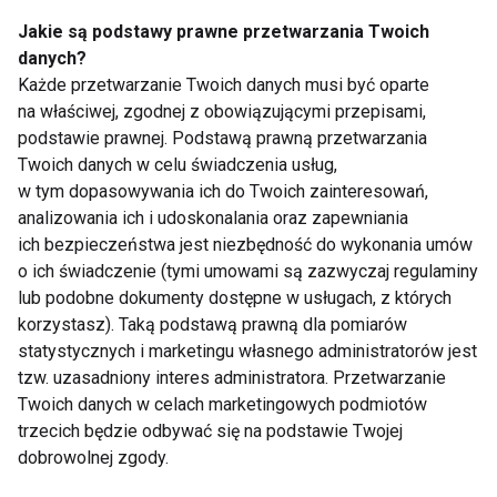
Jakie są podstawy prawne przetwarzania Twoich
danych?
Każde przetwarzanie Twoich danych musi być oparte
na właściwej, zgodnej z obowiązującymi przepisami,
Niezbędne dla serca i
Ten problem może
podstawie prawnej. Podstawą prawną przetwarzania
mięśni. Dlaczego
dotyczyć nawet co
Twoich danych w celu świadczenia usług,
warto suplementować
piątej kobiety na
w tym dopasowywania ich do Twoich zainteresowań,
kwasy omega-3?
świecie. Lekarka:
analizowania ich i udoskonalania oraz zapewniania
Pacjentki często boją
ich bezpieczeństwa jest niezbędność do wykonania umów
się mówić o bólu
o ich świadczenie (tymi umowami są zazwyczaj regulaminy
podczas stosunku
lub podobne dokumenty dostępne w usługach, z których
korzystasz). Taką podstawą prawną dla pomiarów
statystycznych i marketingu własnego administratorów jest
tzw. uzasadniony interes administratora. Przetwarzanie
Mounjaro vs Ozempic
Otyłość to choroba, a
– różnice, skuteczność
nie brak silnej woli. Co
Twoich danych w celach marketingowych podmiotów
i co wybrać?
mówią eksperci?
trzecich będzie odbywać się na podstawie Twojej
dobrowolnej zgody.