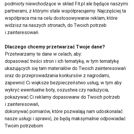
podmioty niewchodzące w skład Fit.pl ale będące naszymi
innych bodźców.
partnerami, z którymi stale współpracujemy. Najczęściej ta
współpraca ma na celu dostosowywanie reklam, które
AKTUALNOŚCI
ZDROWIE
widzisz na naszych stronach, do Twoich potrzeb
i zainteresowań.
Dlaczego chcemy przetwarzać Twoje dane?
Przetwarzamy te dane w celach, aby:
Aktualności
dopasować treści stron i ich tematykę, w tym tematykę
ukazujących się tam materiałów do Twoich zainteresowań
oraz do przeprowadzania konkursów z nagrodami,
zapewnić Ci większe bezpieczeństwo usług, w tym aby
wykryć ewentualne boty, oszustwa czy nadużycia,
pokazywać Ci reklamy dopasowane do Twoich potrzeb
i zainteresowań,
dokonywać pomiarów, które pozwalają nam udoskonalać
Dlaczego po obiedzie
Jedzenie oczami. Jak
nasze usługi i sprawić, że będą maksymalnie odpowiadać
chce ci się spać?
kolor talerza wpływa
Twoim potrzebom
Dietetyk wyjaśnia 7
na apetyt?