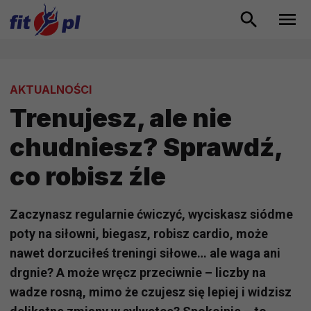
AKTUALNOŚCI
Trenujesz, ale nie
chudniesz? Sprawdź,
co robisz źle
Zaczynasz regularnie ćwiczyć, wyciskasz siódme
poty na siłowni, biegasz, robisz cardio, może
nawet dorzuciłeś treningi siłowe… ale waga ani
drgnie? A może wręcz przeciwnie – liczby na
wadze rosną, mimo że czujesz się lepiej i widzisz