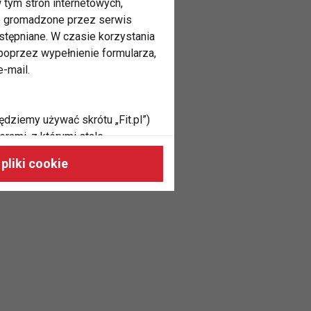
 tym stron internetowych,
ne gromadzone przez serwis
stępniane. W czasie korzystania
oprzez wypełnienie formularza,
-mail.
ędziemy używać skrótu „Fit.pl”)
rami, z którymi stale
 naszych stronach, do Twoich
pliki cookie
h zainteresowań oraz do
dużycia,
malnie odpowiadać Twoim