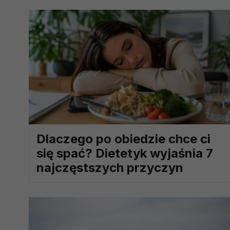
prawną dla pomiarów statystyczny
Przetwarzanie Twoich danych w c
zgody.
Dlaczego po obiedzie chce ci
się spać? Dietetyk wyjaśnia 7
najczęstszych przyczyn