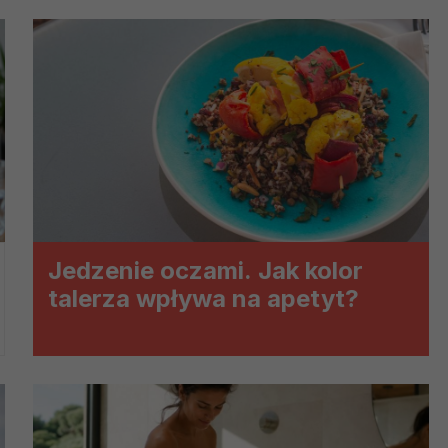
ch i marketingu własnego administratorów jest tzw. uzasadniony
elach marketingowych podmiotów trzecich będzie odbywać się 
Jedzenie oczami. Jak kolor
talerza wpływa na apetyt?