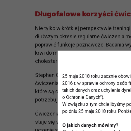
Długofalowe korzyści ćwi
Nie tylko w krótkiej perspektywie treni
dłuższym okresie regularne ćwiczenia m
poprawić funkcje poznawcze. Badania wy
krwi do mózgu, co zmniejsza ryzyko chor
cholesterolu – oba te czynniki mogą pro
Stephen Clark, dyrektor ds. innowacji kl
25 maja 2018 roku zacznie obowi
ćwiczenia mogą zwiększać objętość struk
2016 r. w sprawie ochrony osób
takich danych oraz uchylenia dy
które są odpowiedzialne za pamięć i uczen
o Ochronie Danych”).
potrzebują do prawidłowego funkcjonowan
W związku z tym chcielibyśmy po
po dniu 25 maja 2018 roku. Poniż
Ćwiczenia mogą także stymulować wzro
staje się silniejszy i bardziej wydajny.
O jakich danych mówimy?
uczenie się i pamięć oraz poprawia wiele