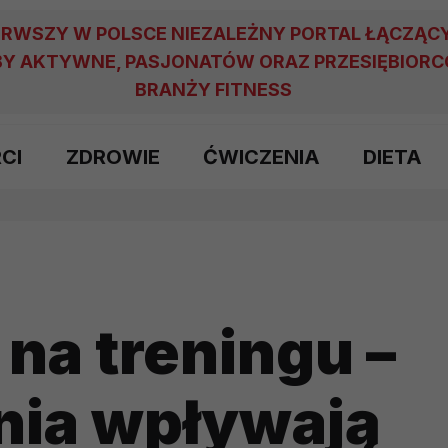
ERWSZY W POLSCE NIEZALEŻNY PORTAL ŁĄCZĄC
Y AKTYWNE, PASJONATÓW ORAZ PRZESIĘBIOR
BRANŻY FITNESS
RCI
ZDROWIE
ĆWICZENIA
DIETA
na treningu –
nia wpływają