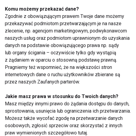
ćwiczenia, które warto
wzmocnić mięśnie
Komu możemy przekazać dane?
znać
brzucha bez
obciążania kręgosłupa
Zgodnie z obowiązującym prawem Twoje dane możemy
przekazywać podmiotom przetwarzającym je na nasze
zlecenie, np. agencjom marketingowym, podwykonawcom
naszych usług oraz podmiotom uprawnionym do uzyskania
danych na podstawie obowiązującego prawa np. sądy
lub organy ścigania – oczywiście tylko gdy wystąpią
Ćwiczenia na zdrowy
Problemy z
z żądaniem w oparciu o stosowną podstawę prawną.
kręgosłup: Prosty
kręgosłupem? To
Pragniemy też wspomnieć, że na większości stron
program, który
musisz wiedzieć,
internetowych dane o ruchu użytkowników zbierane są
pomoże wzmocnić
zanim zdecydujesz się
przez naszych Zaufanych parterów.
mięśnie pleców i
na operację
poprawić postawę
Pokaż więcej
Jakie masz prawa w stosunku do Twoich danych?
Masz między innymi prawo do żądania dostępu do danych,
sprostowania, usunięcia lub ograniczenia ich przetwarzania.
Możesz także wycofać zgodę na przetwarzanie danych
ćwiczenia na
osobowych, zgłosić sprzeciw oraz skorzystać z innych
praw wymienionych szczegółowo tutaj.