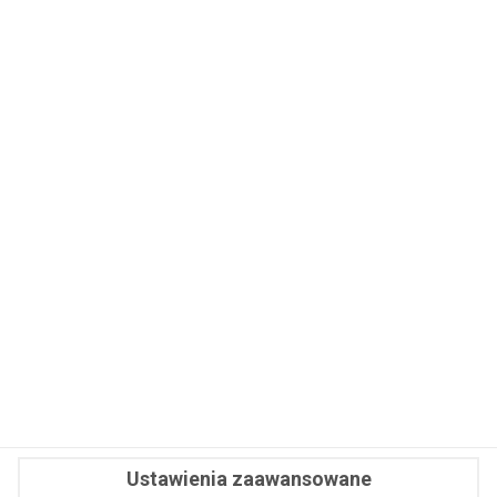
WSPÓŁPRACA
REDAKCJA
PRYWATNOŚĆ
Cookies
Powiadomienia
Newsletter
Fit.pl © 2026 Wszystkie prawa zastrzeżone.
Ustawienia zaawansowane