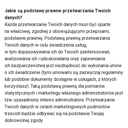
kręgosłup
Jakie są podstawy prawne przetwarzania Twoich
danych?
Każde przetwarzanie Twoich danych musi być oparte
na właściwej, zgodnej z obowiązującymi przepisami,
podstawie prawnej. Podstawą prawną przetwarzania
Twoich danych w celu świadczenia usług,
w tym dopasowywania ich do Twoich zainteresowań,
Jak walczyć z bólami
S-ball aktywne,
analizowania ich i udoskonalania oraz zapewniania
kręgosłupa?
inteligentne siedzisko
ich bezpieczeństwa jest niezbędność do wykonania umów
na początek roku
szkolnego i nie tylko
o ich świadczenie (tymi umowami są zazwyczaj regulaminy
lub podobne dokumenty dostępne w usługach, z których
korzystasz). Taką podstawą prawną dla pomiarów
statystycznych i marketingu własnego administratorów jest
tzw. uzasadniony interes administratora. Przetwarzanie
Twoich danych w celach marketingowych podmiotów
trzecich będzie odbywać się na podstawie Twojej
Przyczyny schorzeń
Wady postawy –
dobrowolnej zgody.
kręgosłupa
konsekwencje złych