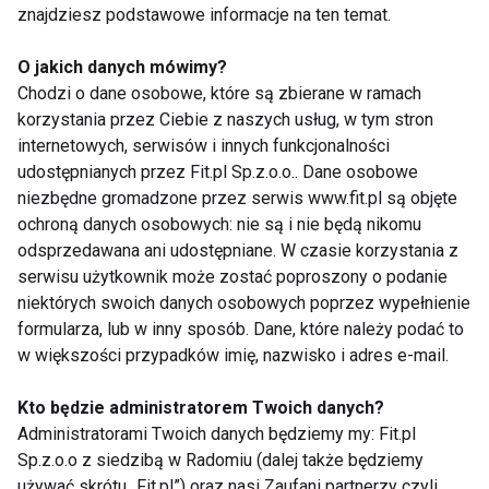
znajdziesz podstawowe informacje na ten temat.
poprzez aktywność fizyczną zniwelować bóle
okolicy lędźwiowej. Ważne jest jednak, aby zajęcia
O jakich danych mówimy?
były ukierunkowane terapeutycznie, dostosowane
Chodzi o dane osobowe, które są zbierane w ramach
do możliwości osób początkujących i prowadzone
korzystania przez Ciebie z naszych usług, w tym stron
przez instruktorów, którzy modyfikują ćwiczenia w
internetowych, serwisów i innych funkcjonalności
przypadku pacjentów z fizycznymi ograniczeniami -
udostępnianych przez Fit.pl Sp.z.o.o.. Dane osobowe
niezbędne gromadzone przez serwis www.fit.pl są objęte
przekonuje autorka badań dr Karen Sherman z Group
ochroną danych osobowych: nie są i nie będą nikomu
Health Research Institute w Seattle.
odsprzedawana ani udostępniane. W czasie korzystania z
serwisu użytkownik może zostać poproszony o podanie
www.fit.pl
niektórych swoich danych osobowych poprzez wypełnienie
formularza, lub w inny sposób. Dane, które należy podać to
KRĘGOSŁUP
ĆWICZENIA NA KRĘGOSŁUP
w większości przypadków imię, nazwisko i adres e-mail.
BÓLE KRĘGOSŁUPA
ŁAGODZENIE BÓLU
Kto będzie administratorem Twoich danych?
Administratorami Twoich danych będziemy my: Fit.pl
POZYTYWNE DZIAŁANIE
USA
NAUKOWCY
Sp.z.o.o z siedzibą w Radomiu (dalej także będziemy
używać skrótu „Fit.pl”) oraz nasi Zaufani partnerzy czyli