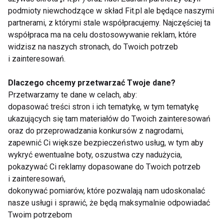
BADANIA
JOGA
STRETCHING
podmioty niewchodzące w skład Fit.pl ale będące naszymi
partnerami, z którymi stale współpracujemy. Najczęściej ta
KLINIKA KRĘGOSŁUPA
ZDROWY KRĘGOSŁUP
współpraca ma na celu dostosowywanie reklam, które
widzisz na naszych stronach, do Twoich potrzeb
ĆWICZENIA
i zainteresowań.
Dlaczego chcemy przetwarzać Twoje dane?
Przetwarzamy te dane w celach, aby:
dopasować treści stron i ich tematykę, w tym tematykę
Kręgosłup
ukazujących się tam materiałów do Twoich zainteresowań
oraz do przeprowadzania konkursów z nagrodami,
zapewnić Ci większe bezpieczeństwo usług, w tym aby
wykryć ewentualne boty, oszustwa czy nadużycia,
pokazywać Ci reklamy dopasowane do Twoich potrzeb
i zainteresowań,
dokonywać pomiarów, które pozwalają nam udoskonalać
nasze usługi i sprawić, że będą maksymalnie odpowiadać
Siedzący tryb życia a
Najlepsze ćwiczenia
Twoim potrzebom
ból kręgosłupa –
na mocny core: jak