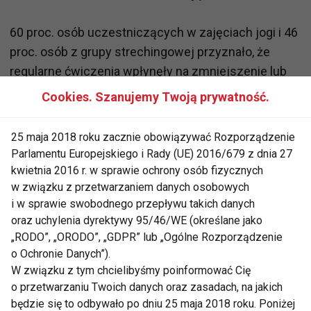
60 proc. osób uczestniczących w zajęciach jogi i 46
proc. osób z grupy strechingowej przyznało, że
regularne ćwiczenia wpłynęły na zmniejszenie lub
całkowite wyeliminowanie odczuwanego bólu.
Cookies. Szanujemy Twoją prywatność.
W grupie korzystającej z podręcznika podobny efekt
25 maja 2018 roku zacznie obowiązywać Rozporządzenie
osiągnęło jedynie 16 proc. osób. W grupach
Parlamentu Europejskiego i Rady (UE) 2016/679 z dnia 27
biorących udział w zajęciach dwukrotnie zmniejszył
kwietnia 2016 r. w sprawie ochrony osób fizycznych
się ponadto odsetek osób regularnie stosujących
w związku z przetwarzaniem danych osobowych
i w sprawie swobodnego przepływu takich danych
leki przeciwbólowe, m.in. niesteroidowe leki
oraz uchylenia dyrektywy 95/46/WE (określane jako
przeciwzapalne (NLPZ).
„RODO”, „ORODO”, „GDPR” lub „Ogólne Rozporządzenie
o Ochronie Danych”).
- Rezultaty tych obserwacji sugerują, że zarówno
W związku z tym chcielibyśmy poinformować Cię
joga, jak i stretching mogą być dobrym i
o przetwarzaniu Twoich danych oraz zasadach, na jakich
bezpiecznym rozwiązaniem dla osób pragnących
będzie się to odbywało po dniu 25 maja 2018 roku. Poniżej