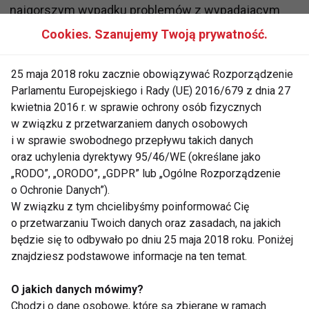
najgorszym wypadku problemów z wypadajacym
dyskiem.
Cookies. Szanujemy Twoją prywatność.
Przyrządzając wielkanocne pyszności nasz
25 maja 2018 roku zacznie obowiązywać Rozporządzenie
kręgosłup odczuwa największy
dyskomfort
. Długie
Parlamentu Europejskiego i Rady (UE) 2016/679 z dnia 27
godziny przygotowywania świątecznych potraw,
kwietnia 2016 r. w sprawie ochrony osób fizycznych
w związku z przetwarzaniem danych osobowych
pochylania głowy nad wypiekami, skutkują
i w sprawie swobodnego przepływu takich danych
wieczornym bólem zarówno w dolnej, jak i górnej
oraz uchylenia dyrektywy 95/46/WE (określane jako
części. Wielogodzinne napinanie mięśni i więzadeł
„RODO”, „ORODO”, „GDPR” lub „Ogólne Rozporządzenie
kręgosłupa, powoduje zmianę ciśnienia w dyskach a
o Ochronie Danych”).
długie nachylenia odcinka szyjnego dodatkowo
W związku z tym chcielibyśmy poinformować Cię
odciąża jego pracę.
o przetwarzaniu Twoich danych oraz zasadach, na jakich
będzie się to odbywało po dniu 25 maja 2018 roku. Poniżej
znajdziesz podstawowe informacje na ten temat.
Jaka sobie pomóc? Warto często zmieniać pozycje,
siadać, opierając się o wygodną powierzchnię i
O jakich danych mówimy?
prostować plecy, a także
odpocząć
od monotonnej
Chodzi o dane osobowe, które są zbierane w ramach