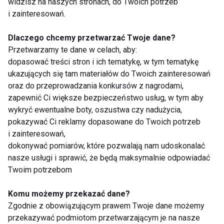
Kręgosłup
widzisz na naszych stronach, do Twoich potrzeb
i zainteresowań.
Dlaczego chcemy przetwarzać Twoje dane?
Przetwarzamy te dane w celach, aby:
dopasować treści stron i ich tematykę, w tym tematykę
ukazujących się tam materiałów do Twoich zainteresowań
oraz do przeprowadzania konkursów z nagrodami,
Siedzący tryb życia a
Najlepsze ćwiczenia
zapewnić Ci większe bezpieczeństwo usług, w tym aby
ból kręgosłupa –
na mocny core: jak
wykryć ewentualne boty, oszustwa czy nadużycia,
ćwiczenia, które warto
wzmocnić mięśnie
pokazywać Ci reklamy dopasowane do Twoich potrzeb
znać
brzucha bez
i zainteresowań,
obciążania kręgosłupa
dokonywać pomiarów, które pozwalają nam udoskonalać
nasze usługi i sprawić, że będą maksymalnie odpowiadać
Twoim potrzebom
Komu możemy przekazać dane?
Ćwiczenia na zdrowy
Problemy z
Zgodnie z obowiązującym prawem Twoje dane możemy
kręgosłup: Prosty
kręgosłupem? To
przekazywać podmiotom przetwarzającym je na nasze