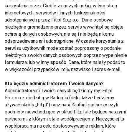
pracy i przynajmniej po 30 minutach, przejść się po
korzystania przez Ciebie z naszych usług, w tym stron
domu. Dobrym ćwiczeniem jest także odchylanie
internetowych, serwisów i innych funkcjonalności
udostępnianych przez Fit.pl Sp.z.o.o.. Dane osobowe
tułowia do tyłu, tak by kręgosłup mógł rozluźnić
niezbędne gromadzone przez serwis www.fit.pl są objęte
mięśnie i odpocząć.
ochroną danych osobowych: nie są i nie będą nikomu
odsprzedawana ani udostępniane. W czasie korzystania z
www.fit.pl
serwisu użytkownik może zostać poproszony o podanie
niektórych swoich danych osobowych poprzez wypełnienie
formularza, lub w inny sposób. Dane, które należy podać to
KRĘGOSŁUP
PROBLEMY Z KRĘGOSŁUPEM
w większości przypadków imię, nazwisko i adres e-mail.
BÓLE KRĘGOSŁUPA
BÓL KRĘGOSŁUPA
Kto będzie administratorem Twoich danych?
Administratorami Twoich danych będziemy my: Fit.pl
ĆWICZENIA
Sp.z.o.o z siedzibą w Radomiu (dalej także będziemy
używać skrótu „Fit.pl”) oraz nasi Zaufani partnerzy czyli
podmioty niewchodzące w skład Fit.pl ale będące naszymi
partnerami, z którymi stale współpracujemy. Najczęściej ta
współpraca ma na celu dostosowywanie reklam, które