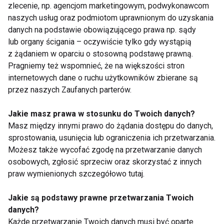
program, który
musisz wiedzieć,
zlecenie, np. agencjom marketingowym, podwykonawcom
pomoże wzmocnić
zanim zdecydujesz się
naszych usług oraz podmiotom uprawnionym do uzyskania
mięśnie pleców i
na operację
danych na podstawie obowiązującego prawa np. sądy
poprawić postawę
Pokaż więcej
lub organy ścigania – oczywiście tylko gdy wystąpią
z żądaniem w oparciu o stosowną podstawę prawną.
Pragniemy też wspomnieć, że na większości stron
internetowych dane o ruchu użytkowników zbierane są
przez naszych Zaufanych parterów.
Problemy z
kręgosłupem
Jakie masz prawa w stosunku do Twoich danych?
Masz między innymi prawo do żądania dostępu do danych,
sprostowania, usunięcia lub ograniczenia ich przetwarzania.
Możesz także wycofać zgodę na przetwarzanie danych
osobowych, zgłosić sprzeciw oraz skorzystać z innych
praw wymienionych szczegółowo tutaj.
Jakie są podstawy prawne przetwarzania Twoich
Ból karku po
Pracujesz w
danych?
przebudzeniu. Jak
korporacji? Sprawdź,
Każde przetwarzanie Twoich danych musi być oparte