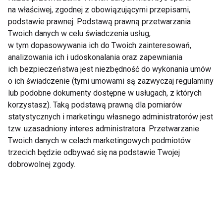
spać, żeby uniknąć tej
jak dbać o kręgosłup!
na właściwej, zgodnej z obowiązującymi przepisami,
dolegliwości?
podstawie prawnej. Podstawą prawną przetwarzania
Twoich danych w celu świadczenia usług,
w tym dopasowywania ich do Twoich zainteresowań,
analizowania ich i udoskonalania oraz zapewniania
ich bezpieczeństwa jest niezbędność do wykonania umów
o ich świadczenie (tymi umowami są zazwyczaj regulaminy
Ból, który rozkłada na
Leczenie przepukliny -
lub podobne dokumenty dostępne w usługach, z których
łopatki
poradnik pacjenta
korzystasz). Taką podstawą prawną dla pomiarów
statystycznych i marketingu własnego administratorów jest
tzw. uzasadniony interes administratora. Przetwarzanie
Twoich danych w celach marketingowych podmiotów
trzecich będzie odbywać się na podstawie Twojej
dobrowolnej zgody.
Warto pływać!
Przedświąteczne
przygotowania!
Uważaj na kręgosłup!