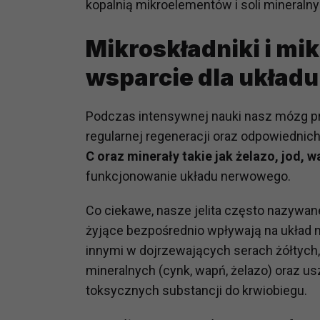
kopalnią mikroelementów i soli mineraln
potrzebom
Mikroskładniki i mi
Komu możemy przekazać dane
Zgodnie z obowiązującym prawe
wsparcie dla układ
np. agencjom marketingowym, p
obowiązującego prawa np. sądy l
prawną. Pragniemy też wspomnieć
Podczas intensywnej nauki nasz mózg pr
Zaufanych parterów.
regularnej regeneracji oraz odpowiedni
C oraz minerały takie jak żelazo, jod, 
Jakie masz prawa w stosunku 
funkcjonowanie układu nerwowego.
Masz między innymi prawo do żąd
także wycofać zgodę na przetwar
Co ciekawe, nasze jelita często nazywan
szczegółowo tutaj.
żyjące bezpośrednio wpływają na układ
Jakie są podstawy prawne prz
innymi w dojrzewających serach żółtych
Każde przetwarzanie Twoich dany
mineralnych (cynk, wapń, żelazo) oraz usz
Podstawą prawną przetwarzania 
toksycznych substancji do krwiobiegu.
analizowania ich i udoskonalani
(tymi umowami są zazwyczaj regu