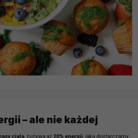
gii – ale nie każdej
asy ciała
, zużywa aż
20% energii
, jaką dostarczamy