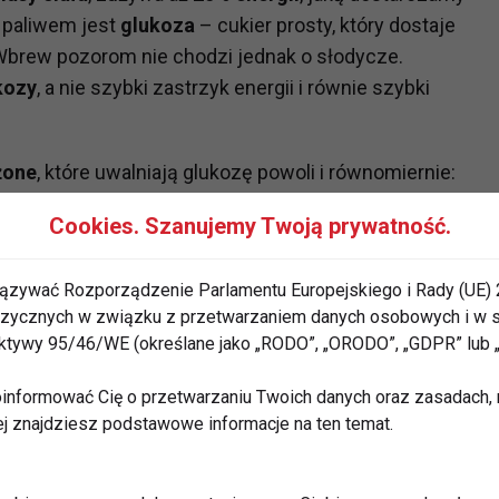
 paliwem jest
glukoza
– cukier prosty, który dostaje
brew pozorom nie chodzi jednak o słodycze.
kozy
, a nie szybki zastrzyk energii i równie szybki
żone
, które uwalniają glukozę powoli i równomiernie:
ny, kasze, ryż brązowy, rośliny strączkowe
. To
Cookies. Szanujemy Twoją prywatność.
ację przez wiele godzin i zapobiegają nagłym
ęczeniem, rozdrażnieniem i brakiem skupienia.
ązywać Rozporządzenie Parlamentu Europejskiego i Rady (UE) 
 fizycznych w związku z przetwarzaniem danych osobowych i w
 glukoza i kwasy
rektywy 95/46/WE (określane jako „RODO”, „ORODO”, „GDPR” lub
informować Cię o przetwarzaniu Twoich danych oraz zasadach, n
ej znajdziesz podstawowe informacje na ten temat.
ego ciała, to właśnie do niego trafia większość
trobie.
Glukoza jest podstawowym źródłem energii