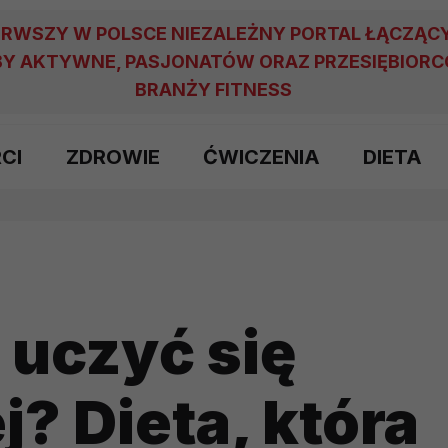
ERWSZY W POLSCE NIEZALEŻNY PORTAL ŁĄCZĄC
Y AKTYWNE, PASJONATÓW ORAZ PRZESIĘBIOR
BRANŻY FITNESS
RCI
ZDROWIE
ĆWICZENIA
DIETA
 uczyć się
j? Dieta, która