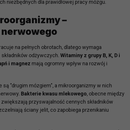
ych niezbędnych dla prawidłowej pracy mózgu.
kroorganizmy –
?
m Twoje dane możemy przekazywać podmiotom przetwarzającym
u nerwowego
odwykonawcom naszych usług oraz podmiotom uprawnionym do u
ub organy ścigania – oczywiście tylko gdy wystąpią z żądanie
, że na większości stron internetowych dane o ruchu użytkown
acuje na pełnych obrotach, dlatego wymaga
ch składników odżywczych.
Witaminy z grupy B, K, D i
wapń i magnez
mają ogromny wpływ na rozwój i
do Twoich danych?
ania dostępu do danych, sprostowania, usunięcia lub ogranicze
zanie danych osobowych, zgłosić sprzeciw oraz skorzystać z 
e są "drugim mózgiem", a mikroorganizmy w nich
 nerwowy.
Bakterie kwasu mlekowego
, obecne między
etwarzania Twoich danych?
, zwiększają przyswajalność cennych składników
ch musi być oparte na właściwej, zgodnej z obowiązującymi prz
czelniają ściany jelit, co zapobiega przenikaniu
Twoich danych w celu świadczenia usług, w tym dopasowywania
a oraz zapewniania ich bezpieczeństwa jest niezbędność do wyk
laminy lub podobne dokumenty dostępne w usługach, z których