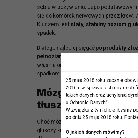
sobie w pożywieniu. Jego podstawowym
się do komórek nerwowych przez krew. W
Kluczem jest
stały, stabilny poziom glu
spadek.
Dlatego najlepiej sięgać po
produkty zło
pełnoziarniste pieczywo, ciemne makaro
właśnie one pomagają utrzymać koncentr
spadkom energii, które objawiają się zm
25 maja 2018 roku zacznie obowi
2016 r. w sprawie ochrony osób
Mózg i jego paliwo –
takich danych oraz uchylenia dy
tłuszczowe
o Ochronie Danych”).
W związku z tym chcielibyśmy po
po dniu 25 maja 2018 roku. Poniż
Choć mózg stanowi zaledwie 2% masy nasz
glukozy kumulowanej z pożywienia w wą
O jakich danych mówimy?