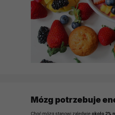
Mózg potrzebuje ener
Choć mózg stanowi zaledwie
około 2% m