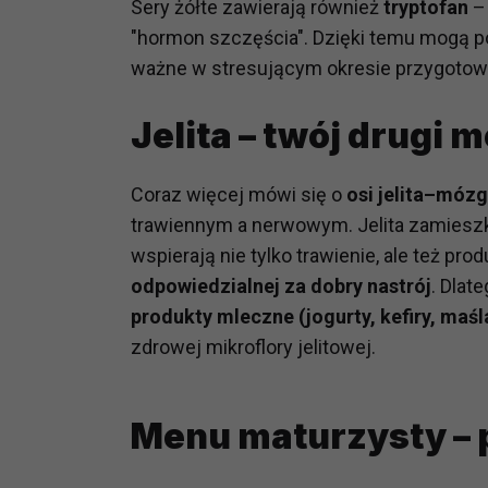
Sery żółte zawierają również
tryptofan
– 
prawną dla pomiarów statystyczny
"hormon szczęścia". Dzięki temu mogą po
Przetwarzanie Twoich danych w c
ważne w stresującym okresie przygoto
zgody.
Jelita – twój drugi 
Coraz więcej mówi się o
osi jelita–mózg
trawiennym a nerwowym. Jelita zamiesz
wspierają nie tylko trawienie, ale też p
odpowiedzialnej za dobry nastrój
. Dlat
produkty mleczne (jogurty, kefiry, maśla
zdrowej mikroflory jelitowej.
Menu maturzysty –