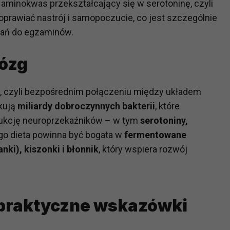
aminokwas przekształcający się w serotoninę, czyli
ch i marketingu własnego administratorów jest tzw. uzasadniony
prawiać nastrój i samopoczucie, co jest szczególnie
elach marketingowych podmiotów trzecich będzie odbywać się 
wań do egzaminów.
mózg
, czyli bezpośrednim połączeniu między układem
kują
miliardy dobroczynnych bakterii
, które
rodukcję neuroprzekaźników – w tym
serotoniny,
ego dieta powinna być bogata w
fermentowane
nki), kiszonki i błonnik
, który wspiera rozwój
 praktyczne wskazówki