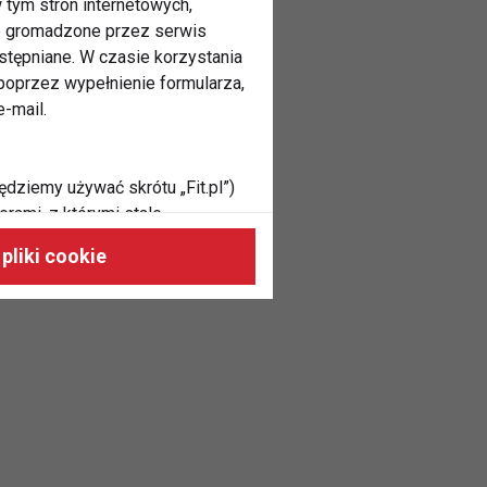
 tym stron internetowych,
ne gromadzone przez serwis
stępniane. W czasie korzystania
oprzez wypełnienie formularza,
-mail.
ędziemy używać skrótu „Fit.pl”)
rami, z którymi stale
 naszych stronach, do Twoich
pliki cookie
h zainteresowań oraz do
dużycia,
malnie odpowiadać Twoim