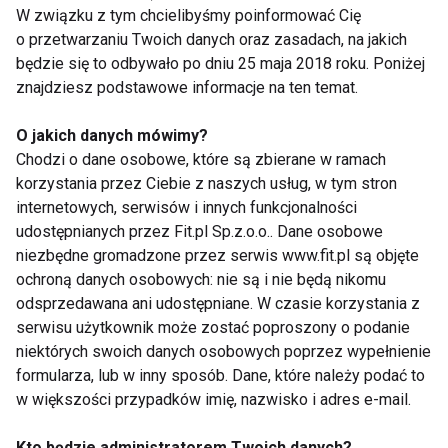
III DZIEŃ:
W związku z tym chcielibyśmy poinformować Cię
o przetwarzaniu Twoich danych oraz zasadach, na jakich
będzie się to odbywało po dniu 25 maja 2018 roku. Poniżej
I śniadanie
(263 kcal)
znajdziesz podstawowe informacje na ten temat.
Kanapka z 1 kromki chleba sitkowego (25g) z
łyżeczką margaryny, plasterkiem sera żółtego gouda
O jakich danych mówimy?
(30g), rzodkiewkami (100g), łyżką koperku,
Chodzi o dane osobowe, które są zbierane w ramach
winogrona (100g), herbata bez cukru z cytryną.
korzystania przez Ciebie z naszych usług, w tym stron
internetowych, serwisów i innych funkcjonalności
udostępnianych przez Fit.pl Sp.z.o.o.. Dane osobowe
II śniadanie
(116 kcal)
niezbędne gromadzone przez serwis www.fit.pl są objęte
Koktajl ze 150g truskawek i szklanki (200ml)
ochroną danych osobowych: nie są i nie będą nikomu
maślanki 0,5%
odsprzedawana ani udostępniane. W czasie korzystania z
serwisu użytkownik może zostać poproszony o podanie
Obiad
(477 kcal)
niektórych swoich danych osobowych poprzez wypełnienie
200ml zupy jarzynowej, 150g mięsa wołowego w
formularza, lub w inny sposób. Dane, które należy podać to
w większości przypadków imię, nazwisko i adres e-mail.
sosie koperkowym, 40g kaszy gryczanej (suchej),
100g fasolki szparagowej gotowanej, herbata zielona
Kto będzie administratorem Twoich danych?