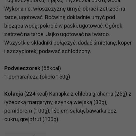
10g szczypiorku, 1 jajko, 1 łyżeczka cukru, woda.
Wykonanie: włoszczyznę umyć, obrać i zetrzeć na
tarce, ugotować. Boćwinę dokładnie umyć pod
bieżąca wodą, pokroić w paski, ugotować. Ogórek
zetrzeć na tarce. Jajko ugotować na twardo.
Wszystkie składniki połączyć, dodać śmietanę, koper
i szczypiorek; podawać schłodzony.
Podwieczorek
(66kcal)
1 pomarańcza (około 150g)
Kolacja
(224 kcal) Kanapka z chleba grahama (25g) z
łyżeczką margaryny, szynką wiejską (30g),
pomidorem (100g), liściem sałaty, bawarka bez
cukru, grejpfrut (100g).