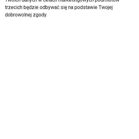
trzecich będzie odbywać się na podstawie Twojej
dobrowolnej zgody.
6
SKŁADNIKI
ŚNIADANIE
RAK
JADŁOSPIS
DIETETYK
ZDROWY
DIETETYKA
WARZYWA
OWOCE
ZUPY
JAJKO
HERBATA
WITAMINY
FIT
WODA
BŁONNIK
DIETA
6