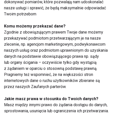
dokonywać pomiarów, które pozwalają nam udoskonalać
II śniadanie
(116 kcal)
nasze usługi i sprawić, że będą maksymalnie odpowiadać
1 kromka chleba chrupkiego żytniego z białym
Twoim potrzebom
serem chudym (50g) i łyżką koperku, sok
pomidorowy (200ml)
Komu możemy przekazać dane?
Zgodnie z obowiązującym prawem Twoje dane możemy
Obiad
(445 kcal)
przekazywać podmiotom przetwarzającym je na nasze
zlecenie, np. agencjom marketingowym, podwykonawcom
300ml zupy kremu z selera naciowego, udko
naszych usług oraz podmiotom uprawnionym do uzyskania
pieczone z kurczaka bez skóry (100g), 100g
danych na podstawie obowiązującego prawa np. sądy
ziemniaków gotowanych, 200g buraczków
lub organy ścigania – oczywiście tylko gdy wystąpią
gotowanych, herbata bez cukru. Zupa krem z selera
z żądaniem w oparciu o stosowną podstawę prawną.
naciowego: Składniki: 250g selera naciowego, 100ml
Pragniemy też wspomnieć, że na większości stron
(pół szklanki) bulionu warzywnego, 1/4 małego
internetowych dane o ruchu użytkowników zbierane są
przez naszych Zaufanych parterów.
pomidora, 50ml jogurtu naturalnego bez cukru, 1
łyżeczka mąki ziemniaczanej, sól, pieprz.
Jakie masz prawa w stosunku do Twoich danych?
Wykonanie: selera i pomidora umyć. Selera drobno
Masz między innymi prawo do żądania dostępu do danych,
posiekać, wrzucić do gotującego się bulionu i
sprostowania, usunięcia lub ograniczenia ich przetwarzania.