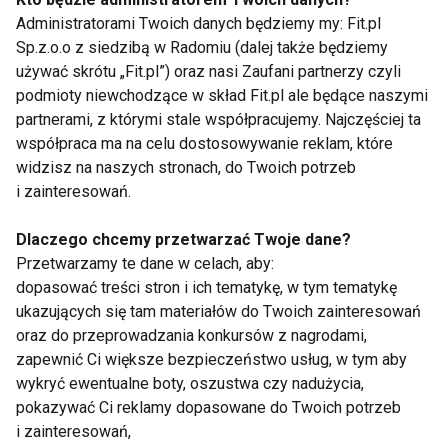
bez cukru.
Administratorami Twoich danych będziemy my: Fit.pl
Sp.z.o.o z siedzibą w Radomiu (dalej także będziemy
Podwieczorek
(66 kcal)
używać skrótu „Fit.pl”) oraz nasi Zaufani partnerzy czyli
1 średnia pomarańcza (około 150g).
podmioty niewchodzące w skład Fit.pl ale będące naszymi
partnerami, z którymi stale współpracujemy. Najczęściej ta
współpraca ma na celu dostosowywanie reklam, które
Kolacja
(225 kcal)
widzisz na naszych stronach, do Twoich potrzeb
150g pierogów leniwych polanych jogurtem
i zainteresowań.
naturalnym bez cukru, herbata owocowa bez cukru.
Dlaczego chcemy przetwarzać Twoje dane?
IV DZIEŃ:
Przetwarzamy te dane w celach, aby:
dopasować treści stron i ich tematykę, w tym tematykę
ukazujących się tam materiałów do Twoich zainteresowań
I śniadanie
(274 kcal)
oraz do przeprowadzania konkursów z nagrodami,
35g muesli z owocami suszonymi ze szklanką
zapewnić Ci większe bezpieczeństwo usług, w tym aby
mleka 0,5% (250ml), 150ml soku jabłkowego
wykryć ewentualne boty, oszustwa czy nadużycia,
rozcieńczonego wodą.
pokazywać Ci reklamy dopasowane do Twoich potrzeb
i zainteresowań,