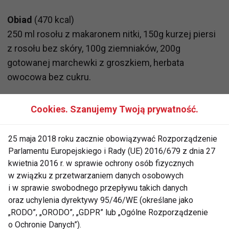
Obiad
(470 kcal)
250 ml rosołu z makaronem nitki, 150g kurzej piersi
z rosołu bez skóry, 100g ziemniaków, 200g
gotowanej marchewki z groszkiem, herbata
owocowa bez cukru.
Podwieczorek
(46 kcal)
Cookies. Szanujemy Twoją prywatność.
1 małe jabłko.
25 maja 2018 roku zacznie obowiązywać Rozporządzenie
Kolacja
(213 kcal)
Parlamentu Europejskiego i Rady (UE) 2016/679 z dnia 27
1 kromka chleba razowego (25g) z łyżeczką
kwietnia 2016 r. w sprawie ochrony osób fizycznych
w związku z przetwarzaniem danych osobowych
margaryny, z 2 cienkimi plasterkami kiełbasy
i w sprawie swobodnego przepływu takich danych
krakowskiej, pomidorem (100g) i łyżką szczypiorku,
oraz uchylenia dyrektywy 95/46/WE (określane jako
bawarka bez cukru.
„RODO”, „ORODO”, „GDPR” lub „Ogólne Rozporządzenie
o Ochronie Danych”).