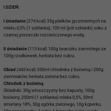
I DZIEŃ:
I śniadanie
(274 kcal) 35g płatków jęczmiennych na
mleku 0,5% (1 szklanka), 100 ml (pół szklanki) soku z
czarnej porzeczki rozcieńczonego wodą.
II śniadanie
(115 kcal) 100g twarożku ziarnistego ze
100g rzodkiewek, herbata bez cukru.
Obiad
(443 kcal) 350ml chłodnika z boćwiną i 200g
ziemniaków, herbata zielona bez cukru.
Chłodnik z boćwiną
:
Składniki: 30g włoszczyzny bez kapusty, 100g
boćwiny, 250ml (1 szklanka) mleka 0,5%, 50ml
śmietany 18%, 50g ogórka zielonego, 10g koperku,