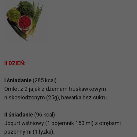
II DZIEŃ:
I śniadanie
(285 kcal)
Omlet z 2 jajek z dżemem truskawkowym
niskosłodzonym (25g), bawarka bez cukru.
II śniadanie
(96 kcal)
Jogurt wiśniowy (1 pojemnik 150 ml) z otrębami
pszennymi (1 łyżka).