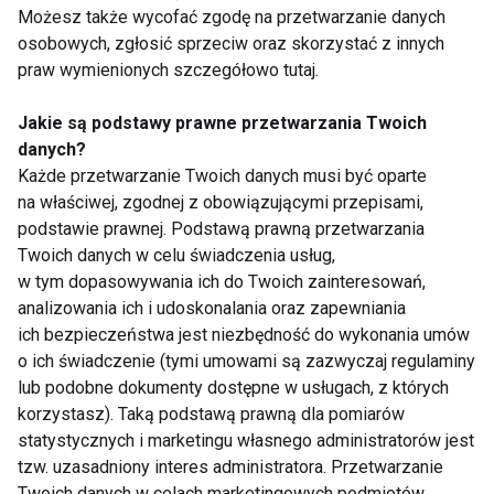
gotować ok. 15 minut. Z ugotowanego selera odłożyć
Możesz także wycofać zgodę na przetwarzanie danych
1 łyżkę, resztę zmiksować. Dodać jogurt i zagotować,
osobowych, zgłosić sprzeciw oraz skorzystać z innych
praw wymienionych szczegółowo tutaj.
zagęścić mąką ziemniaczaną i zagotować jeszcze
raz. Następnie dodać sól i pieprz i odłożoną łyżkę
Jakie są podstawy prawne przetwarzania Twoich
selera. Zupę podać z ćwiartką pomidora.
danych?
Każde przetwarzanie Twoich danych musi być oparte
Podwieczorek
(54 kcal)
na właściwej, zgodnej z obowiązującymi przepisami,
Pół grejpfruta (około 150g)
podstawie prawnej. Podstawą prawną przetwarzania
Twoich danych w celu świadczenia usług,
w tym dopasowywania ich do Twoich zainteresowań,
Kolacja
(221 kcal)
analizowania ich i udoskonalania oraz zapewniania
Zapiekanka z ryżu brązowego (40g suchego) i jabłka,
ich bezpieczeństwa jest niezbędność do wykonania umów
herbata owocowa bez cukru.
o ich świadczenie (tymi umowami są zazwyczaj regulaminy
lub podobne dokumenty dostępne w usługach, z których
korzystasz). Taką podstawą prawną dla pomiarów
statystycznych i marketingu własnego administratorów jest
www.fit.pl
tzw. uzasadniony interes administratora. Przetwarzanie
Twoich danych w celach marketingowych podmiotów