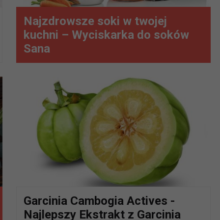
Najzdrowsze soki w twojej
kuchni – Wyciskarka do soków
Sana
Garcinia Cambogia Actives -
Najlepszy Ekstrakt z Garcinia