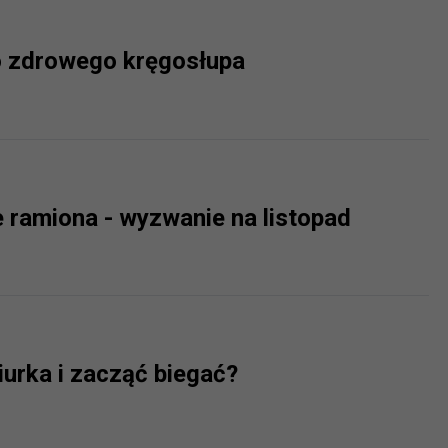
ch i marketingu własnego administratorów jest tzw. uzasadniony
elach marketingowych podmiotów trzecich będzie odbywać się 
o zdrowego kręgosłupa
e ramiona - wyzwanie na listopad
iurka i zacząć biegać?