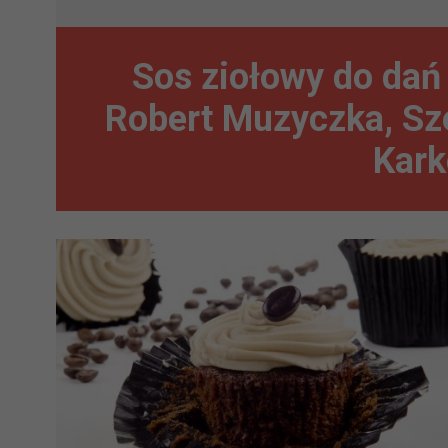
Sos ziołowy do dań 
Robert Muzyczka, Sz
Kark