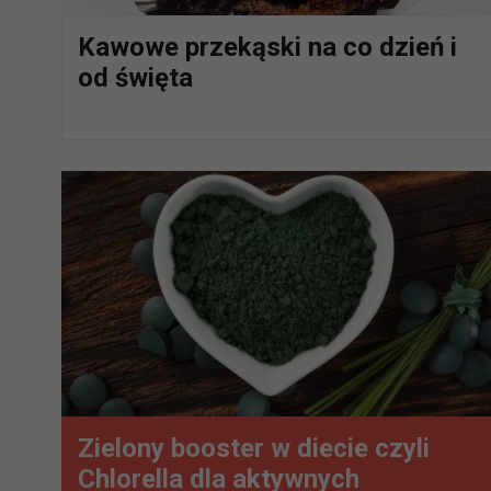
Kawowe przekąski na co dzień i
od święta
Zielony booster w diecie czyli
Chlorella dla aktywnych