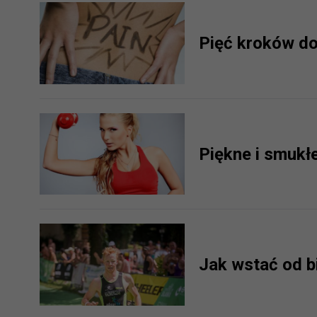
prawną dla pomiarów statystyczny
Przetwarzanie Twoich danych w c
Pięć kroków d
zgody.
Piękne i smukł
Jak wstać od b