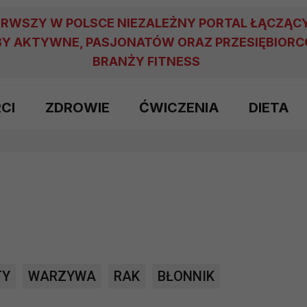
ERWSZY W POLSCE NIEZALEŻNY PORTAL ŁĄCZĄC
Y AKTYWNE, PASJONATÓW ORAZ PRZESIĘBIOR
BRANŻY FITNESS
RCI
ZDROWIE
ĆWICZENIA
DIETA
TY
WARZYWA
RAK
BŁONNIK