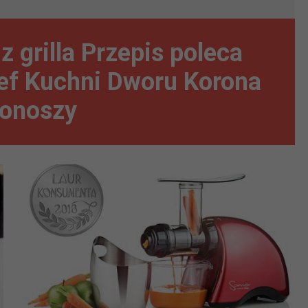
z grilla Przepis poleca
ef Kuchni Dworu Korona
onoszy