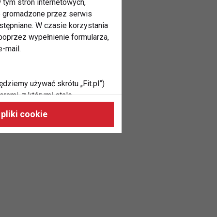
 tym stron internetowych,
ne gromadzone przez serwis
stępniane. W czasie korzystania
oprzez wypełnienie formularza,
-mail.
ędziemy używać skrótu „Fit.pl”)
rami, z którymi stale
 naszych stronach, do Twoich
pliki cookie
h zainteresowań oraz do
dużycia,
malnie odpowiadać Twoim