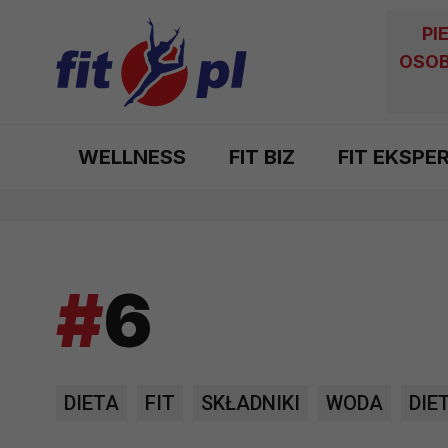
PI
OSOB
WELLNESS
FIT BIZ
FIT EKSPE
#
6
DIETA
FIT
SKŁADNIKI
WODA
DIE