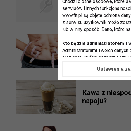
Chodzi o dane osobowe, które są 
Naleśniki bana
serwisów i innych funkcjonalnośc
www.fit.pl są objęte ochroną dan
z serwisu użytkownik może zosta
lub w inny sposób. Dane, które n
Kto będzie administratorem T
Czy będziemy c
Administratorami Twoich danych b
oraz nasi Zaufani partnerzy czyli
współpracujemy. Najczęściej ta 
Ustawienia z
potrzeb i zainteresowań.
Dlaczego chcemy przetwarzać
Kawa z niespod
Przetwarzamy te dane w celach, 
napoju?
dopasować treści stron i ich tem
przeprowadzania konkursów z na
zapewnić Ci większe bezpieczeńs
pokazywać Ci reklamy dopasowan
dokonywać pomiarów, które pozw