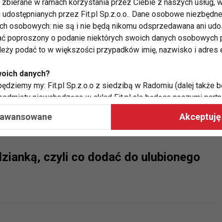
zbierane w ramach korzystania przez Ciebie z naszych usług, w
nowe z borówkami i gorzką czekoladą
i udostępnianych przez Fit.pl Sp.z.o.o.. Dane osobowe niezbęd
ych osobowych: nie są i nie będą nikomu odsprzedawana ani udo
ć poproszony o podanie niektórych swoich danych osobowych p
ależy podać to w większości przypadków imię, nazwisko i adres e
woich danych?
oraz grubsi?
ędziemy my: Fit.pl Sp.z.o.o z siedzibą w Radomiu (dalej także b
 podmioty niewchodzące w skład Fit.pl ale będące naszymi partne
współpraca ma na celu dostosowywanie reklam, które widzisz na
aawansowane
Akceptuję 
 Twoje dane?
zianką, czyli co dodać do ulubionego
aby:
atykę, w tym tematykę ukazujących się tam materiałów do Twoic
grodami,
two usług, w tym aby wykryć ewentualne boty, oszustwa czy na
e do Twoich potrzeb i zainteresowań,
alają nam udoskonalać nasze usługi i sprawić, że będą maksy