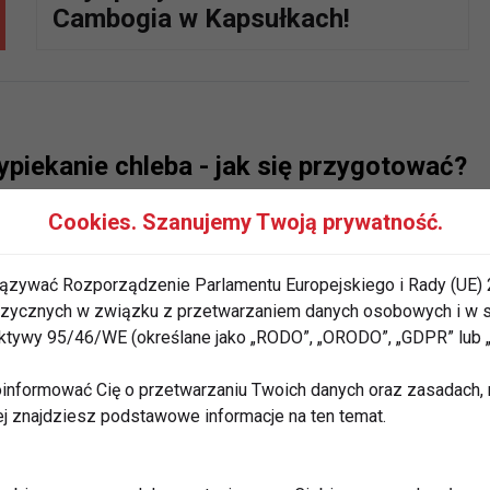
Cambogia w Kapsułkach!
piekanie chleba - jak się przygotować?
Cookies. Szanujemy Twoją prywatność.
ązywać Rozporządzenie Parlamentu Europejskiego i Rady (UE) 
 fizycznych w związku z przetwarzaniem danych osobowych i w
- zdrowie i elegancja w jednym.
rektywy 95/46/WE (określane jako „RODO”, „ORODO”, „GDPR” lub
informować Cię o przetwarzaniu Twoich danych oraz zasadach, n
ej znajdziesz podstawowe informacje na ten temat.