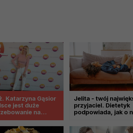
ch i marketingu własnego administratorów jest tzw. uzasadniony
elach marketingowych podmiotów trzecich będzie odbywać się 
ż. Katarzyna Gąsior
Jelita - twój najwię
lsce jest duże
przyjaciel. Dietetyk
rzebowanie na
podpowiada, jak o n
yków klinicznych
zadbać