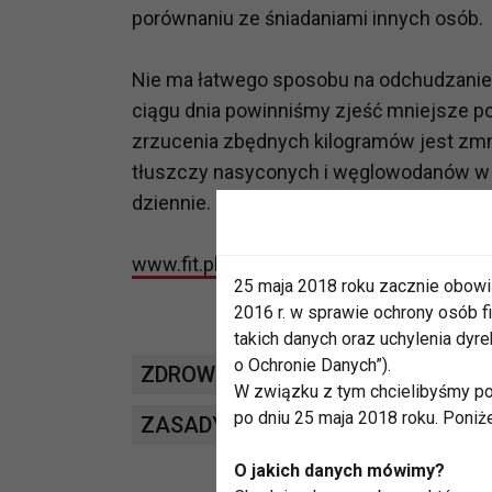
porównaniu ze śniadaniami innych osób.
Nie ma łatwego sposobu na odchudzanie.
ciągu dnia powinniśmy zjeść mniejsze po
zrzucenia zbędnych kilogramów jest zmnie
tłuszczy nasyconych i węglowodanów w d
dziennie.
www.fit.pl
25 maja 2018 roku zacznie obowi
2016 r. w sprawie ochrony osób
takich danych oraz uchylenia dy
o Ochronie Danych”).
ZDROWA DIETA
DIETETYKA
Ś
W związku z tym chcielibyśmy po
po dniu 25 maja 2018 roku. Poniż
ZASADY ODCHUDZANIA
DIETA
O jakich danych mówimy?