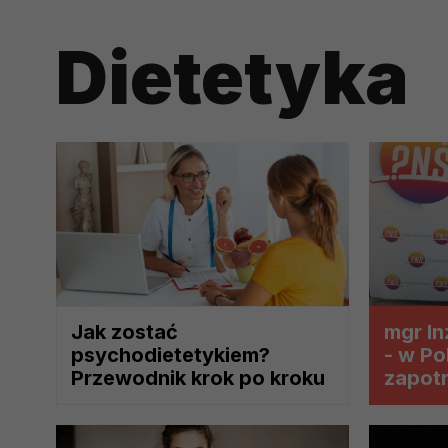
prawną dla pomiarów statystyczny
Dietetyka
Przetwarzanie Twoich danych w c
zgody.
Jak zostać
mgr In
psychodietetykiem?
- w Po
Przewodnik krok po kroku
zapot
dietet