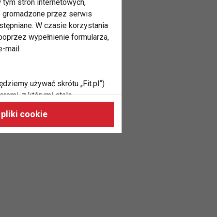
 tym stron internetowych,
ne gromadzone przez serwis
stępniane. W czasie korzystania
oprzez wypełnienie formularza,
-mail.
ędziemy używać skrótu „Fit.pl”)
rami, z którymi stale
 naszych stronach, do Twoich
pliki cookie
h zainteresowań oraz do
dużycia,
malnie odpowiadać Twoim