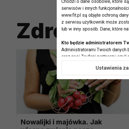
Chodzi o dane osobowe, które są 
serwisów i innych funkcjonalnośc
www.fit.pl są objęte ochroną dan
Zdrowa di
z serwisu użytkownik może zosta
lub w inny sposób. Dane, które n
Kto będzie administratorem T
Administratorami Twoich danych b
oraz nasi Zaufani partnerzy czyli
współpracujemy. Najczęściej ta 
Ustawienia z
potrzeb i zainteresowań.
Dlaczego chcemy przetwarzać
Przetwarzamy te dane w celach, 
dopasować treści stron i ich tem
przeprowadzania konkursów z na
zapewnić Ci większe bezpieczeńs
pokazywać Ci reklamy dopasowan
Nowalijki i majówka. Jak
dokonywać pomiarów, które pozw