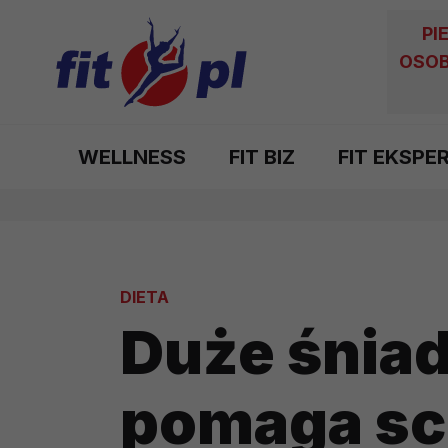
PI
OSOB
WELLNESS
FIT BIZ
FIT EKSPE
DIETA
Duże śniad
pomaga s