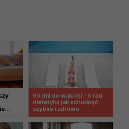
 interes administratora.
na podstawie Twojej dobrowolnej
kszy
50 dni do wakacji – 5 rad
dietetyka jak schudnąć
ie
szybko i zdrowo