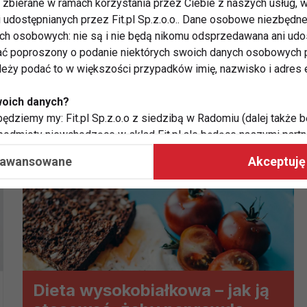
zbierane w ramach korzystania przez Ciebie z naszych usług, w
i udostępnianych przez Fit.pl Sp.z.o.o.. Dane osobowe niezbęd
ych osobowych: nie są i nie będą nikomu odsprzedawana ani udo
eta
ć poproszony o podanie niektórych swoich danych osobowych p
ależy podać to w większości przypadków imię, nazwisko i adres e
woich danych?
ędziemy my: Fit.pl Sp.z.o.o z siedzibą w Radomiu (dalej także b
 podmioty niewchodzące w skład Fit.pl ale będące naszymi partne
współpraca ma na celu dostosowywanie reklam, które widzisz na
aawansowane
Akceptuję 
 Twoje dane?
aby:
atykę, w tym tematykę ukazujących się tam materiałów do Twoic
grodami,
two usług, w tym aby wykryć ewentualne boty, oszustwa czy na
e do Twoich potrzeb i zainteresowań,
Dieta wysokobiałkowa – jak ją
alają nam udoskonalać nasze usługi i sprawić, że będą maksy