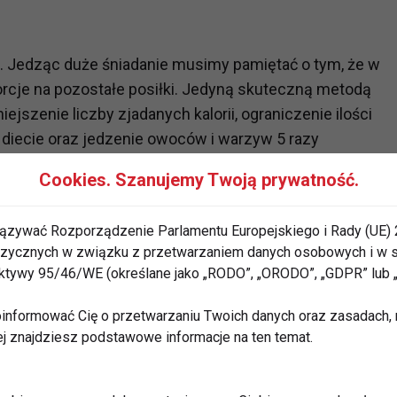
 Jedząc duże śniadanie musimy pamiętać o tym, że w
rcje na pozostałe posiłki. Jedyną skuteczną metodą
jszenie liczby zjadanych kalorii, ograniczenie ilości
iecie oraz jedzenie owoców i warzyw 5 razy
Cookies. Szanujemy Twoją prywatność.
ązywać Rozporządzenie Parlamentu Europejskiego i Rady (UE) 
 fizycznych w związku z przetwarzaniem danych osobowych i w
rektywy 95/46/WE (określane jako „RODO”, „ORODO”, „GDPR” lub
NIADANIE
ZDROWE ŚNIADANIE
informować Cię o przetwarzaniu Twoich danych oraz zasadach, n
ej znajdziesz podstawowe informacje na ten temat.