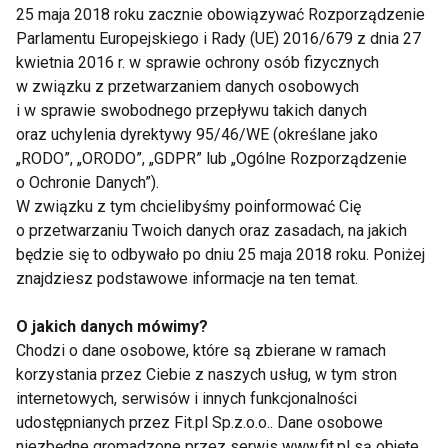
Badania
25 maja 2018 roku zacznie obowiązywać Rozporządzenie
Parlamentu Europejskiego i Rady (UE) 2016/679 z dnia 27
kwietnia 2016 r. w sprawie ochrony osób fizycznych
w związku z przetwarzaniem danych osobowych
i w sprawie swobodnego przepływu takich danych
oraz uchylenia dyrektywy 95/46/WE (określane jako
„RODO”, „ORODO”, „GDPR” lub „Ogólne Rozporządzenie
o Ochronie Danych”).
Ćwiczenia cardio
Badania
W związku z tym chcielibyśmy poinformować Cię
powiązane z dłuższym
profilaktyczne
o przetwarzaniu Twoich danych oraz zasadach, na jakich
życiem
zamiast kwiatka?
będzie się to odbywało po dniu 25 maja 2018 roku. Poniżej
Najlepszy prezent na
znajdziesz podstawowe informacje na ten temat.
Dzień Kobiet!
O jakich danych mówimy?
Chodzi o dane osobowe, które są zbierane w ramach
korzystania przez Ciebie z naszych usług, w tym stron
internetowych, serwisów i innych funkcjonalności
Mikroplastik wpływa
Ewolucja rynku
udostępnianych przez Fit.pl Sp.z.o.o.. Dane osobowe
na pogodę i
trenerów
niezbędne gromadzone przez serwis www.fit.pl są objęte