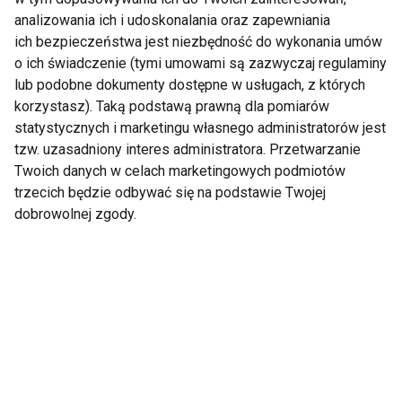
analizowania ich i udoskonalania oraz zapewniania
ich bezpieczeństwa jest niezbędność do wykonania umów
o ich świadczenie (tymi umowami są zazwyczaj regulaminy
Wyrażam zgodę na otrzymywanie informacji
lub podobne dokumenty dostępne w usługach, z których
handlowej drogą elektroniczną na podany adres e-mail
korzystasz). Taką podstawą prawną dla pomiarów
przez FIT.PL. Więcej informacji znajdziesz w Polityce
statystycznych i marketingu własnego administratorów jest
Prywatności.
tzw. uzasadniony interes administratora. Przetwarzanie
Twoich danych w celach marketingowych podmiotów
ZAPISZ SIĘ
trzecich będzie odbywać się na podstawie Twojej
dobrowolnej zgody.
WSPÓŁPRACA
REDAKCJA
PRYWATNOŚĆ