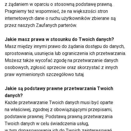
z żądaniem w oparciu o stosowną podstawę prawną.
Pragniemy też wspomnieć, że na większości stron
internetowych dane o ruchu użytkowników zbierane są
przez naszych Zaufanych parterów.
Domowe masło
5 powodów, dla
Jakie masz prawa w stosunku do Twoich danych?
orzechowe z
których maślanki nie
Masz między innymi prawo do żądania dostępu do danych,
nerkowców z
może zabraknąć w
sprostowania, usunięcia lub ograniczenia ich przetwarzania.
dodatkiem chilli
Twojej diecie
Możesz także wycofać zgodę na przetwarzanie danych
Pokaż więcej
osobowych, zgłosić sprzeciw oraz skorzystać z innych
praw wymienionych szczegółowo tutaj.
Jakie są podstawy prawne przetwarzania Twoich
danych?
Nie przegap nowości ze
Każde przetwarzanie Twoich danych musi być oparte
świata FIT!
na właściwej, zgodnej z obowiązującymi przepisami,
podstawie prawnej. Podstawą prawną przetwarzania
Twoich danych w celu świadczenia usług,
Zapisz się do naszego newslettera
w tym dopasowywania ich do Twoich zainteresowań,