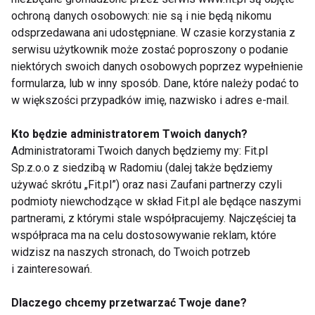
obecność metali
personalnych: Raport
ochroną danych osobowych: nie są i nie będą nikomu
ciężkich w chmurach.
z czteroletnich badań
odsprzedawana ani udostępniane. W czasie korzystania z
Najnowsze badanie
serwisu użytkownik może zostać poproszony o podanie
Pokaż więcej
niektórych swoich danych osobowych poprzez wypełnienie
formularza, lub w inny sposób. Dane, które należy podać to
w większości przypadków imię, nazwisko i adres e-mail.
Masło
Kto będzie administratorem Twoich danych?
Administratorami Twoich danych będziemy my: Fit.pl
Sp.z.o.o z siedzibą w Radomiu (dalej także będziemy
używać skrótu „Fit.pl”) oraz nasi Zaufani partnerzy czyli
podmioty niewchodzące w skład Fit.pl ale będące naszymi
partnerami, z którymi stale współpracujemy. Najczęściej ta
współpraca ma na celu dostosowywanie reklam, które
widzisz na naszych stronach, do Twoich potrzeb
Ekspresowy koktajl z
Co potrafią masła do
i zainteresowań.
maślanką na drugie
ciała?
śniadanie? Czemu nie!
Dlaczego chcemy przetwarzać Twoje dane?