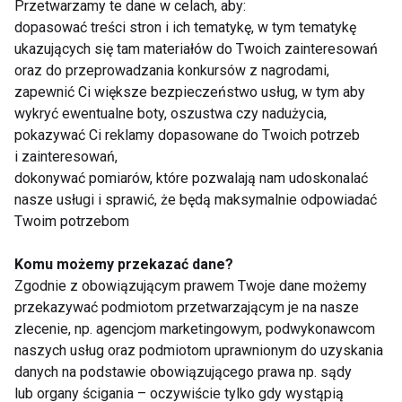
Przetwarzamy te dane w celach, aby:
dopasować treści stron i ich tematykę, w tym tematykę
ukazujących się tam materiałów do Twoich zainteresowań
oraz do przeprowadzania konkursów z nagrodami,
zapewnić Ci większe bezpieczeństwo usług, w tym aby
wykryć ewentualne boty, oszustwa czy nadużycia,
pokazywać Ci reklamy dopasowane do Twoich potrzeb
Poznaj 4 fakty o
Nawilżenie, ukojenie
masłach do ciała
i… masła do ciała!
i zainteresowań,
dokonywać pomiarów, które pozwalają nam udoskonalać
nasze usługi i sprawić, że będą maksymalnie odpowiadać
Twoim potrzebom
Komu możemy przekazać dane?
Zgodnie z obowiązującym prawem Twoje dane możemy
przekazywać podmiotom przetwarzającym je na nasze
Orzeźwiające koktajle
Maślanka i kefir nie
zlecenie, np. agencjom marketingowym, podwykonawcom
na maślance
tylko do picia -
naszych usług oraz podmiotom uprawnionym do uzyskania
odżywcze maseczki z
nabiałem
danych na podstawie obowiązującego prawa np. sądy
lub organy ścigania – oczywiście tylko gdy wystąpią