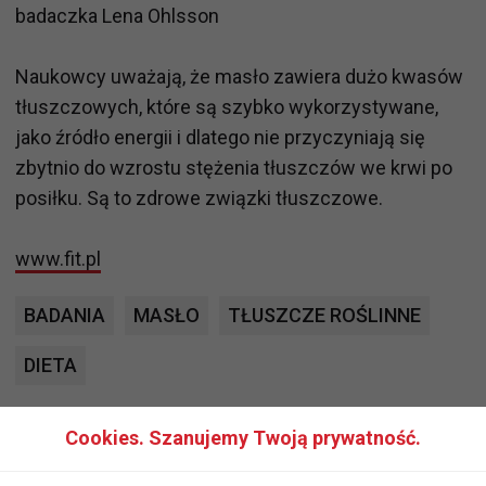
badaczka Lena Ohlsson
Naukowcy uważają, że masło zawiera dużo kwasów
tłuszczowych, które są szybko wykorzystywane,
jako źródło energii i dlatego nie przyczyniają się
zbytnio do wzrostu stężenia tłuszczów we krwi po
posiłku. Są to zdrowe związki tłuszczowe.
www.fit.pl
BADANIA
MASŁO
TŁUSZCZE ROŚLINNE
DIETA
Cookies. Szanujemy Twoją prywatność.