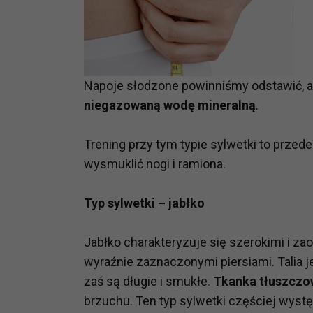
prawną dla pomiarów statystyczny
Przetwarzanie Twoich danych w c
zgody.
Napoje słodzone powinniśmy odstawić, a
niegazowaną wodę mineralną
.
Trening przy tym typie sylwetki to prze
wysmuklić nogi i ramiona.
Typ sylwetki – jabłko
Jabłko charakteryzuje się szerokimi i za
wyraźnie zaznaczonymi piersiami. Talia j
zaś są długie i smukłe.
Tkanka tłuszczo
brzuchu. Ten typ sylwetki częściej wyst