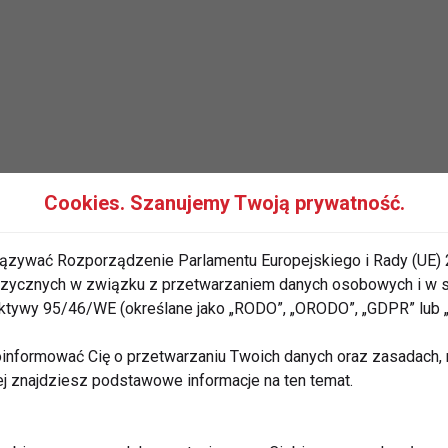
Cookies. Szanujemy Twoją prywatność.
trzech wzorców: gruszki, jabłka i klepsydry. Nasza
kowań genetycznych. Jednak właściwa dieta,
ązywać Rozporządzenie Parlamentu Europejskiego i Rady (UE) 
zwoli nam wymodelować figurę.
 fizycznych w związku z przetwarzaniem danych osobowych i w
rektywy 95/46/WE (określane jako „RODO”, „ORODO”, „GDPR” lub
informować Cię o przetwarzaniu Twoich danych oraz zasadach, n
ej znajdziesz podstawowe informacje na ten temat.
stępuje u kobiet niż u mężczyzn. Jej cechą
nych części ciała, jednak dolne jego partie są dość
 wąska talia, ale obfite biodra, pośladki i uda, czyli