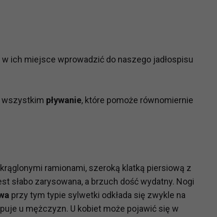
ch i marketingu własnego administratorów jest tzw. uzasadniony
elach marketingowych podmiotów trzecich będzie odbywać się 
 w ich miejsce wprowadzić do naszego jadłospisu
de wszystkim
pływanie
, które pomoże równomiernie
okrąglonymi ramionami, szeroką klatką piersiową z
est słabo zarysowana, a brzuch dość wydatny. Nogi
wa
przy tym typie sylwetki odkłada się zwykle na
ępuje u mężczyzn. U kobiet może pojawić się w