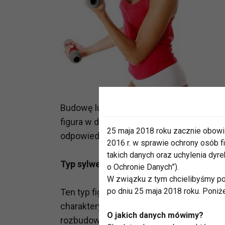
Budowę ludzkich ciał można porównać do 
figura w dużej mierze zależy od uwarun
25 maja 2018 roku zacznie obowi
odpowiednia ilość
ćwiczeń fizycznych
po
2016 r. w sprawie ochrony osób
takich danych oraz uchylenia dy
Typ sylwetki – gruszka
o Ochronie Danych”).
W związku z tym chcielibyśmy po
po dniu 25 maja 2018 roku. Poniż
Ten typ figury zdecydowanie częściej wy
charakterystyczną jest drobna budowa gór
O jakich danych mówimy?
rozbudowane. Gruszka to szczupłe ramiona i