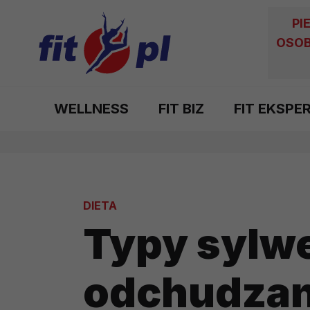
PI
OSOB
WELLNESS
FIT BIZ
FIT EKSPE
DIETA
Typy sylwe
odchudzan