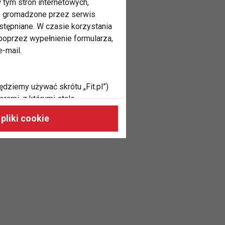
 tym stron internetowych,
ne gromadzone przez serwis
stępniane. W czasie korzystania
oprzez wypełnienie formularza,
-mail.
ędziemy używać skrótu „Fit.pl”)
rami, z którymi stale
 naszych stronach, do Twoich
pliki cookie
h zainteresowań oraz do
dużycia,
malnie odpowiadać Twoim