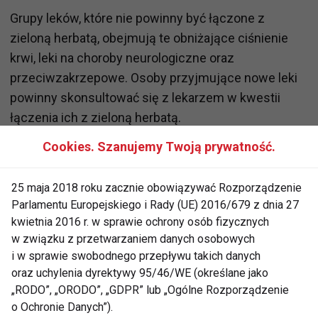
Grupy leków, które nie powinny być łączone z
zieloną herbatą, obejmują te obniżające ciśnienie
krwi, leki na choroby neurologiczne oraz
przeciwzakrzepowe. Osoby przyjmujące nowe leki
powinny skonsultować się z lekarzem w kwestii
łączenia ich z zieloną herbatą.
Cookies. Szanujemy Twoją prywatność.
Przeciwwskazania dla niektórych osób
Nie każdy powinien pić zieloną herbatę. Istnieją
25 maja 2018 roku zacznie obowiązywać Rozporządzenie
pewne przeciwwskazania do jej spożywania. Należy
Parlamentu Europejskiego i Rady (UE) 2016/679 z dnia 27
kwietnia 2016 r. w sprawie ochrony osób fizycznych
unikać picia zielonej herbaty podczas posiłków,
w związku z przetwarzaniem danych osobowych
szczególnie w przypadku osób z niedokrwistością,
i w sprawie swobodnego przepływu takich danych
ponieważ może hamować absorpcję żelaza. Osoby
oraz uchylenia dyrektywy 95/46/WE (określane jako
wrażliwe na kofeinę oraz kobiety w ciąży również
„RODO”, „ORODO”, „GDPR” lub „Ogólne Rozporządzenie
powinny ograniczyć spożycie zielonej herbaty z
o Ochronie Danych”).