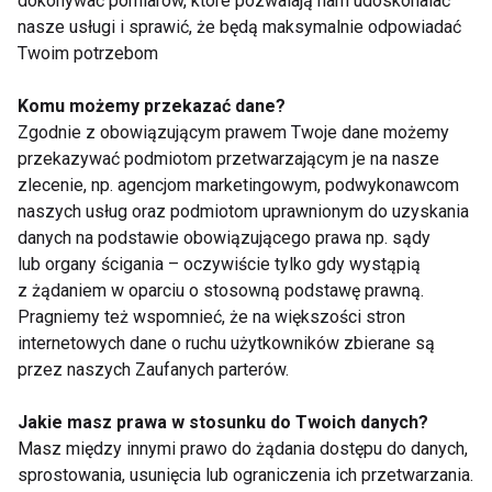
dokonywać pomiarów, które pozwalają nam udoskonalać
nasze usługi i sprawić, że będą maksymalnie odpowiadać
Twoim potrzebom
Komu możemy przekazać dane?
Zgodnie z obowiązującym prawem Twoje dane możemy
5 Napojów które
Zielona herbata na
przekazywać podmiotom przetwarzającym je na nasze
pomogą Ci schudnąć
zdrowie
zlecenie, np. agencjom marketingowym, podwykonawcom
naszych usług oraz podmiotom uprawnionym do uzyskania
danych na podstawie obowiązującego prawa np. sądy
lub organy ścigania – oczywiście tylko gdy wystąpią
z żądaniem w oparciu o stosowną podstawę prawną.
Pragniemy też wspomnieć, że na większości stron
internetowych dane o ruchu użytkowników zbierane są
Podróżujemy w
Siła natury w
przez naszych Zaufanych parterów.
poszukiwaniu urody
pielęgnacji ciała
Jakie masz prawa w stosunku do Twoich danych?
Masz między innymi prawo do żądania dostępu do danych,
sprostowania, usunięcia lub ograniczenia ich przetwarzania.