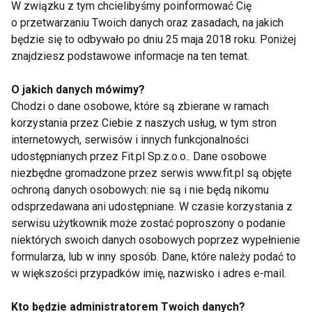
uwagi na wysoką zawartość polifenoli, które mogą
W związku z tym chcielibyśmy poinformować Cię
o przetwarzaniu Twoich danych oraz zasadach, na jakich
być szkodliwe w dużej ilości dla kobiet w ciąży.
będzie się to odbywało po dniu 25 maja 2018 roku. Poniżej
znajdziesz podstawowe informacje na ten temat.
DIETA
ZIELONA HERBATA
O jakich danych mówimy?
Chodzi o dane osobowe, które są zbierane w ramach
korzystania przez Ciebie z naszych usług, w tym stron
internetowych, serwisów i innych funkcjonalności
Dieta
udostępnianych przez Fit.pl Sp.z.o.o.. Dane osobowe
niezbędne gromadzone przez serwis www.fit.pl są objęte
ochroną danych osobowych: nie są i nie będą nikomu
odsprzedawana ani udostępniane. W czasie korzystania z
serwisu użytkownik może zostać poproszony o podanie
niektórych swoich danych osobowych poprzez wypełnienie
formularza, lub w inny sposób. Dane, które należy podać to
w większości przypadków imię, nazwisko i adres e-mail.
Mrożone jogurtowe
Chłodnik proteinowy z
batoniki z owocami –
pieczonych buraków i
Kto będzie administratorem Twoich danych?
zdrowy deser bez
skyru – lekki obiad na