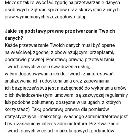
Możesz także wycofać zgodę na przetwarzanie danych
osobowych, zgłosić sprzeciw oraz skorzystać z innych
praw wymienionych szczegółowo tutaj.
Zielona nie dla
Produkty
anemików
wspomagające
Jakie są podstawy prawne przetwarzania Twoich
spalanie
danych?
Każde przetwarzanie Twoich danych musi być oparte
na właściwej, zgodnej z obowiązującymi przepisami,
podstawie prawnej. Podstawą prawną przetwarzania
Twoich danych w celu świadczenia usług,
w tym dopasowywania ich do Twoich zainteresowań,
analizowania ich i udoskonalania oraz zapewniania
ich bezpieczeństwa jest niezbędność do wykonania umów
Według zasad i z
Szkoła parzenia
szacunkiem, czyli jak
zielonego naparu
o ich świadczenie (tymi umowami są zazwyczaj regulaminy
parzyć herbatę
lub podobne dokumenty dostępne w usługach, z których
korzystasz). Taką podstawą prawną dla pomiarów
statystycznych i marketingu własnego administratorów jest
Pokaż więcej
tzw. uzasadniony interes administratora. Przetwarzanie
Twoich danych w celach marketingowych podmiotów