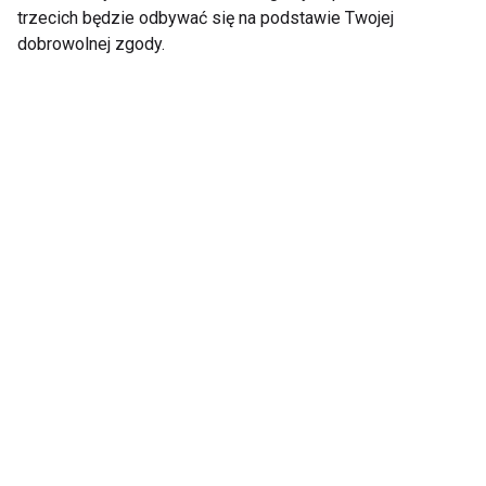
trzecich będzie odbywać się na podstawie Twojej
dobrowolnej zgody.
Nie przegap nowości ze
świata FIT!
Zapisz się do naszego newslettera
Wyrażam zgodę na otrzymywanie informacji
handlowej drogą elektroniczną na podany adres e-mail
przez FIT.PL. Więcej informacji znajdziesz w Polityce
Prywatności.
ZAPISZ SIĘ