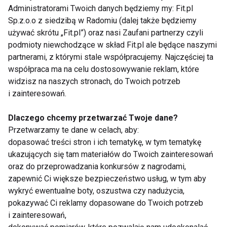
cukru, który
upalne dni
Administratorami Twoich danych będziemy my: Fit.pl
pokochasz tego lata
Sp.z.o.o z siedzibą w Radomiu (dalej także będziemy
używać skrótu „Fit.pl”) oraz nasi Zaufani partnerzy czyli
podmioty niewchodzące w skład Fit.pl ale będące naszymi
partnerami, z którymi stale współpracujemy. Najczęściej ta
współpraca ma na celu dostosowywanie reklam, które
widzisz na naszych stronach, do Twoich potrzeb
Czy jedzenie po 20:00
Dlaczego po sałatce
i zainteresowań.
naprawdę tuczy?
nadal jesteś głodny?
Dietetyk wyjaśnia, co
Dietetyk wyjaśnia
Dlaczego chcemy przetwarzać Twoje dane?
mówi nauka
najczęstsze błędy
podczas odchudzania
Przetwarzamy te dane w celach, aby:
Pokaż więcej
dopasować treści stron i ich tematykę, w tym tematykę
ukazujących się tam materiałów do Twoich zainteresowań
oraz do przeprowadzania konkursów z nagrodami,
zapewnić Ci większe bezpieczeństwo usług, w tym aby
wykryć ewentualne boty, oszustwa czy nadużycia,
Zielona herbata
pokazywać Ci reklamy dopasowane do Twoich potrzeb
i zainteresowań,