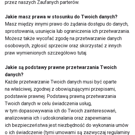
Najlepszy prezent na
przez naszych Zaufanych parterów.
Dzień Kobiet!
Jakie masz prawa w stosunku do Twoich danych?
Masz między innymi prawo do żądania dostępu do danych,
sprostowania, usunięcia lub ograniczenia ich przetwarzania.
Możesz także wycofać zgodę na przetwarzanie danych
osobowych, zgłosić sprzeciw oraz skorzystać z innych
darmowe szczepionki
ASICS NAGINO - nowa
praw wymienionych szczegółowo tutaj.
dla dzieci, seniorów
kolekcja biegowa dla
65+ oraz kobiet w
kobiet
ciąży przeciw grypie
Jakie są podstawy prawne przetwarzania Twoich
danych?
Każde przetwarzanie Twoich danych musi być oparte
na właściwej, zgodnej z obowiązującymi przepisami,
podstawie prawnej. Podstawą prawną przetwarzania
Twoich danych w celu świadczenia usług,
w tym dopasowywania ich do Twoich zainteresowań,
Najlepsze buty
Dbaj o siebie nie tylko
analizowania ich i udoskonalania oraz zapewniania
sportowe Reebok dla
w Dzień Kobiet - dieta
ich bezpieczeństwa jest niezbędność do wykonania umów
kobiet i mężczyzn
wspierająca hormony
o ich świadczenie (tymi umowami są zazwyczaj regulaminy