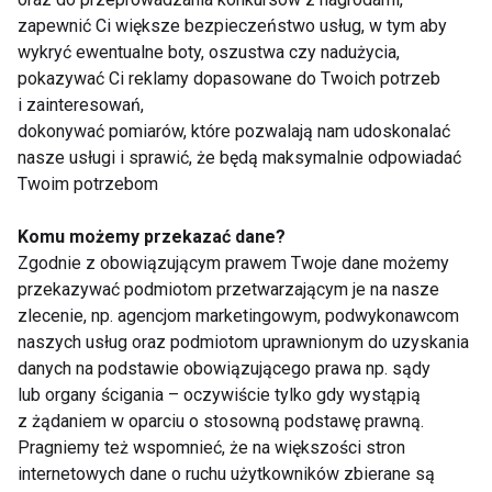
65+ oraz kobiet w
kobiet
zapewnić Ci większe bezpieczeństwo usług, w tym aby
ciąży przeciw grypie
wykryć ewentualne boty, oszustwa czy nadużycia,
pokazywać Ci reklamy dopasowane do Twoich potrzeb
Pokaż więcej
i zainteresowań,
dokonywać pomiarów, które pozwalają nam udoskonalać
nasze usługi i sprawić, że będą maksymalnie odpowiadać
Twoim potrzebom
Kobieta
Komu możemy przekazać dane?
Zgodnie z obowiązującym prawem Twoje dane możemy
przekazywać podmiotom przetwarzającym je na nasze
zlecenie, np. agencjom marketingowym, podwykonawcom
naszych usług oraz podmiotom uprawnionym do uzyskania
danych na podstawie obowiązującego prawa np. sądy
lub organy ścigania – oczywiście tylko gdy wystąpią
z żądaniem w oparciu o stosowną podstawę prawną.
Badania
CZY KOBIETY MUSZĄ
profilaktyczne
TRENOWAĆ CIĘŻEJ
Pragniemy też wspomnieć, że na większości stron
zamiast kwiatka?
OD MĘŻCZYZN?
internetowych dane o ruchu użytkowników zbierane są