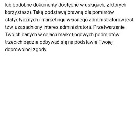
lub podobne dokumenty dostępne w usługach, z których
korzystasz). Taką podstawą prawną dla pomiarów
statystycznych i marketingu własnego administratorów jest
tzw. uzasadniony interes administratora. Przetwarzanie
Twoich danych w celach marketingowych podmiotów
trzecich będzie odbywać się na podstawie Twojej
Obuwie treningowe
Jogging dla kobiet z
dobrowolnej zgody.
dla kobiet - na co
nadwagą - jak zacząć?
zwrócić uwagę?
Pokaż więcej
Nie przegap nowości ze
świata FIT!