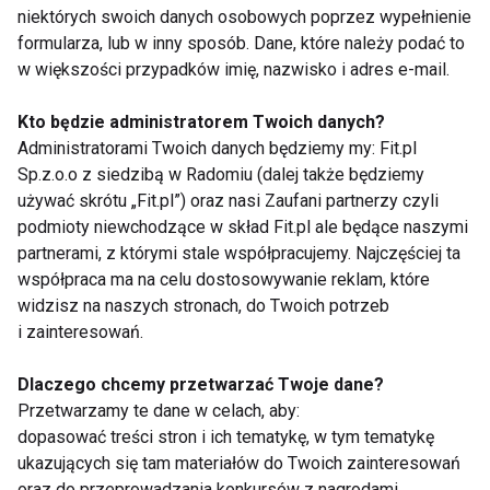
niektórych swoich danych osobowych poprzez wypełnienie
Kobiety
formularza, lub w inny sposób. Dane, które należy podać to
w większości przypadków imię, nazwisko i adres e-mail.
Kto będzie administratorem Twoich danych?
Administratorami Twoich danych będziemy my: Fit.pl
Sp.z.o.o z siedzibą w Radomiu (dalej także będziemy
używać skrótu „Fit.pl”) oraz nasi Zaufani partnerzy czyli
Wybierz perfumy na
Badania
podmioty niewchodzące w skład Fit.pl ale będące naszymi
Dzień Kobiet
profilaktyczne
partnerami, z którymi stale współpracujemy. Najczęściej ta
zamiast kwiatka?
współpraca ma na celu dostosowywanie reklam, które
Najlepszy prezent na
widzisz na naszych stronach, do Twoich potrzeb
Dzień Kobiet!
i zainteresowań.
Dlaczego chcemy przetwarzać Twoje dane?
Przetwarzamy te dane w celach, aby:
dopasować treści stron i ich tematykę, w tym tematykę
ukazujących się tam materiałów do Twoich zainteresowań
darmowe szczepionki
ASICS NAGINO - nowa
dla dzieci, seniorów
kolekcja biegowa dla
oraz do przeprowadzania konkursów z nagrodami,