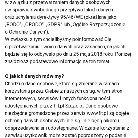
w związku z przetwarzaniem danych osobowych
i w sprawie swobodnego przepływu takich danych
Podsumowując, nie istnieje jakaś specjalna,
oraz uchylenia dyrektywy 95/46/WE (określane jako
bożonarodzeniowa dieta w trakcie ciąży i karmienia
„RODO”, „ORODO”, „GDPR” lub „Ogólne Rozporządzenie
piersią - z wyjątkiem chorób współistniejących
o Ochronie Danych”).
W związku z tym chcielibyśmy poinformować Cię
podczas ciąży. Oznacza to, że przyszłe mamy i
o przetwarzaniu Twoich danych oraz zasadach, na jakich
kobiety karmiące, przestrzegając najważniejszych
będzie się to odbywało po dniu 25 maja 2018 roku. Poniżej
zasad, śmiało mogą skusić się na świąteczne
znajdziesz podstawowe informacje na ten temat.
specjały. Pamiętając jednocześnie, że
najważniejsze to jeść dla dwojga, a nie za dwojga.
O jakich danych mówimy?
Chodzi o dane osobowe, które są zbierane w ramach
KOBIETY
KOBIETA
PIERSI
korzystania przez Ciebie z naszych usług, w tym stron
internetowych, serwisów i innych funkcjonalności
DIETA W CIĄŻY
DZIECKO
udostępnianych przez Fit.pl Sp.z.o.o.. Dane osobowe
niezbędne gromadzone przez serwis www.fit.pl są objęte
ochroną danych osobowych: nie są i nie będą nikomu
odsprzedawana ani udostępniane. W czasie korzystania z
serwisu użytkownik może zostać poproszony o podanie