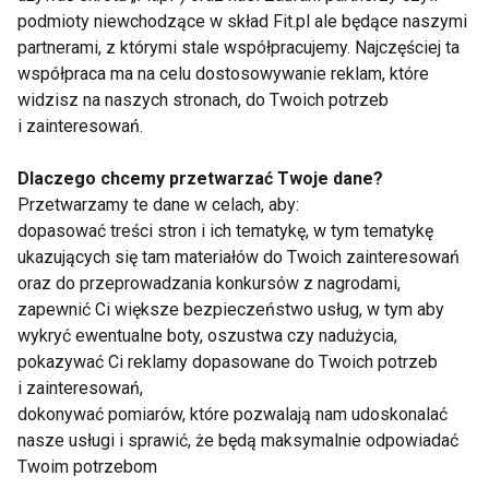
podmioty niewchodzące w skład Fit.pl ale będące naszymi
partnerami, z którymi stale współpracujemy. Najczęściej ta
TRENING
BIEG
KRAKÓW
TRENINGI
współpraca ma na celu dostosowywanie reklam, które
widzisz na naszych stronach, do Twoich potrzeb
BIEGI
AKTUALNIE
FIT BIZ
i zainteresowań.
Dlaczego chcemy przetwarzać Twoje dane?
Przetwarzamy te dane w celach, aby:
dopasować treści stron i ich tematykę, w tym tematykę
Trening
ukazujących się tam materiałów do Twoich zainteresowań
oraz do przeprowadzania konkursów z nagrodami,
zapewnić Ci większe bezpieczeństwo usług, w tym aby
wykryć ewentualne boty, oszustwa czy nadużycia,
pokazywać Ci reklamy dopasowane do Twoich potrzeb
i zainteresowań,
dokonywać pomiarów, które pozwalają nam udoskonalać
nasze usługi i sprawić, że będą maksymalnie odpowiadać
Trening latem – lepiej
Spacer po posiłku – jak
Twoim potrzebom
ćwiczyć rano czy
wpływa na poziom