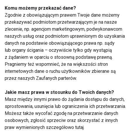
wieczorem?
cukru we krwi?
Komu możemy przekazać dane?
Zgodnie z obowiązującym prawem Twoje dane możemy
przekazywać podmiotom przetwarzającym je na nasze
zlecenie, np. agencjom marketingowym, podwykonawcom
naszych usług oraz podmiotom uprawnionym do uzyskania
danych na podstawie obowiązującego prawa np. sądy
lub organy ścigania – oczywiście tylko gdy wystąpią
Czy warto trenować
Trening z gumami
z żądaniem w oparciu o stosowną podstawę prawną.
boso? Korzyści i
oporowymi. 20 minut,
Pragniemy też wspomnieć, że na większości stron
zagrożenia dla stóp
które wzmocnią całe
oraz całego ciała
ciało
internetowych dane o ruchu użytkowników zbierane są
przez naszych Zaufanych parterów.
Pokaż więcej
Jakie masz prawa w stosunku do Twoich danych?
Masz między innymi prawo do żądania dostępu do danych,
sprostowania, usunięcia lub ograniczenia ich przetwarzania.
Możesz także wycofać zgodę na przetwarzanie danych
Bieg
osobowych, zgłosić sprzeciw oraz skorzystać z innych
praw wymienionych szczegółowo tutaj.