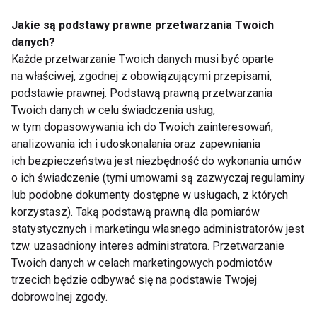
Jakie są podstawy prawne przetwarzania Twoich
danych?
Każde przetwarzanie Twoich danych musi być oparte
na właściwej, zgodnej z obowiązującymi przepisami,
podstawie prawnej. Podstawą prawną przetwarzania
Jak wygrać z upałem
Ciekawe korzyści z
Twoich danych w celu świadczenia usług,
podczas biegania?
biegania, o których
w tym dopasowywania ich do Twoich zainteresowań,
mogłeś nie słyszeć
analizowania ich i udoskonalania oraz zapewniania
ich bezpieczeństwa jest niezbędność do wykonania umów
o ich świadczenie (tymi umowami są zazwyczaj regulaminy
lub podobne dokumenty dostępne w usługach, z których
korzystasz). Taką podstawą prawną dla pomiarów
statystycznych i marketingu własnego administratorów jest
tzw. uzasadniony interes administratora. Przetwarzanie
Asics GEL-PULSE 14
Jak prawidłowo
Twoich danych w celach marketingowych podmiotów
vs. GT-1000 12 -
zacząć biegać na
trzecich będzie odbywać się na podstawie Twojej
wybór butów do
wiosnę?
dobrowolnej zgody.
biegania dostosowany
do Twoich potrzeb