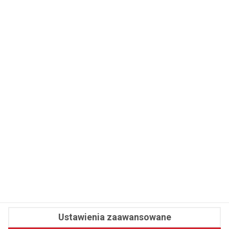
WSPÓŁPRACA
REDAKCJA
PRYWATNOŚĆ
Cookies
Powiadomienia
Newsletter
Fit.pl © 2026 Wszystkie prawa zastrzeżone.
Ustawienia zaawansowane