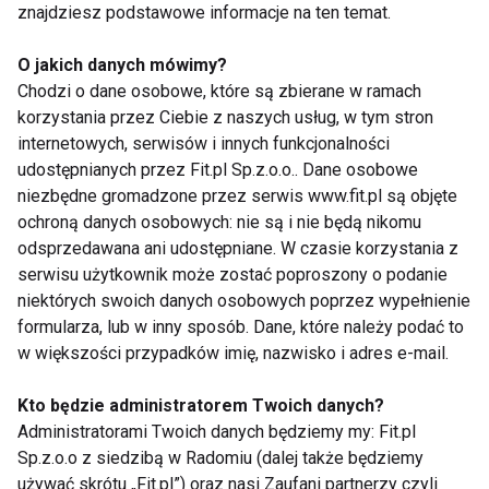
znajdziesz podstawowe informacje na ten temat.
Treningi będą odbywać się w każdą sobotę – z
O jakich danych mówimy?
wyjątkiem dni świątecznych – od 5 lutego do 17
Chodzi o dane osobowe, które są zbierane w ramach
grudnia. Będą mieć charakter zajęć biegowych i
korzystania przez Ciebie z naszych usług, w tym stron
ogólnorozwojowych. Uczestnicy zostaną podzieleni
internetowych, serwisów i innych funkcjonalności
na trzy różne grupy zaawansowania. Przyjść może
udostępnianych przez Fit.pl Sp.z.o.o.. Dane osobowe
każdy dorosły, nie obowiązują wcześniejsze zapisy.
niezbędne gromadzone przez serwis www.fit.pl są objęte
ASICS został partnerem technicznym inicjatywy.
ochroną danych osobowych: nie są i nie będą nikomu
odsprzedawana ani udostępniane. W czasie korzystania z
Biegacze będą mogli na bieżąco testować produkty
serwisu użytkownik może zostać poproszony o podanie
marki, a także brać czynny udział w dedykowanych
niektórych swoich danych osobowych poprzez wypełnienie
spotkaniach z jej ambasadorami.
formularza, lub w inny sposób. Dane, które należy podać to
w większości przypadków imię, nazwisko i adres e-mail.
O bezpieczeństwo i prawidłowy przebieg
wszystkich zajęć, z zachowaniem reżimu
Kto będzie administratorem Twoich danych?
sanitarnego, zadbają trenerzy z olimpijczykiem,
Administratorami Twoich danych będziemy my: Fit.pl
medalistą mistrzostwa świata i Europy Grzegorzem
Sp.z.o.o z siedzibą w Radomiu (dalej także będziemy
używać skrótu „Fit.pl”) oraz nasi Zaufani partnerzy czyli
Sudołem na czele.