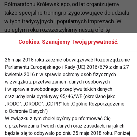
Półmaratonu Królewskiego, od lat organizujemy
także specjalne treningi przygotowujące do udziału
w tych tradycyjnych i popularnych imprezach. W
ubiegłym roku rozszerzyliśmy naszą ofertę
sportową o zróżnicowane i cykliczne zajęcia dla
Cookies. Szanujemy Twoją prywatność.
dużych i małych miłośników aktywności fizycznej, w
tym dla wszystkich dorosłych biegaczy – bez
25 maja 2018 roku zacznie obowiązywać Rozporządzenie
względu na poziom zaawansowania. Cieszymy się,
Parlamentu Europejskiego i Rady (UE) 2016/679 z dnia 27
że wspólnie z naszym sprawdzonym partnerem –
kwietnia 2016 r. w sprawie ochrony osób fizycznych
marką ASICS, w tym roku ponownie wychodzimy
w związku z przetwarzaniem danych osobowych
i w sprawie swobodnego przepływu takich danych
naprzeciw oczekiwaniom biegaczy, zapraszając ich
oraz uchylenia dyrektywy 95/46/WE (określane jako
do wyjątkowej społeczności. Liczymy na wzajemną
„RODO”, „ORODO”, „GDPR” lub „Ogólne Rozporządzenie
inspirację, motywację i dzielenie się
o Ochronie Danych”).
doświadczeniem w duchu prawdziwie sportowej
W związku z tym chcielibyśmy poinformować Cię
atmosfery – dodaje Krzysztof Kowal, Dyrektor
o przetwarzaniu Twoich danych oraz zasadach, na jakich
Zarządu Infrastruktury Sportowej w Krakowie.
będzie się to odbywało po dniu 25 maja 2018 roku. Poniżej