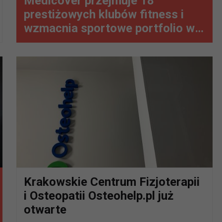
Medicover przejmuje 18
prestiżowych klubów fitness i
wzmacnia sportowe portfolio w
Krakowie i na Górnym Śląsku
Krakowskie Centrum Fizjoterapii
i Osteopatii Osteohelp.pl już
otwarte