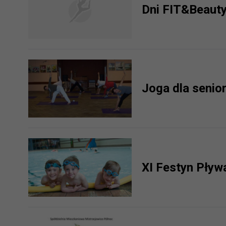
prawną dla pomiarów statystyczny
Przetwarzanie Twoich danych w c
zgody.
Joga dla senio