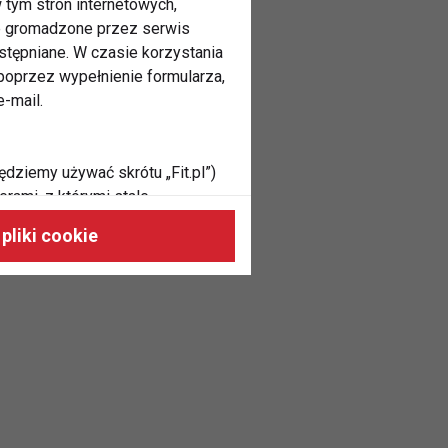
 tym stron internetowych,
ne gromadzone przez serwis
stępniane. W czasie korzystania
oprzez wypełnienie formularza,
-mail.
ędziemy używać skrótu „Fit.pl”)
rami, z którymi stale
 naszych stronach, do Twoich
pliki cookie
h zainteresowań oraz do
dużycia,
malnie odpowiadać Twoim