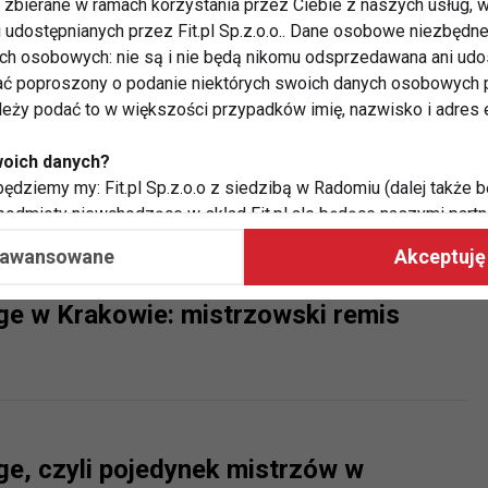
zbierane w ramach korzystania przez Ciebie z naszych usług, w
i udostępnianych przez Fit.pl Sp.z.o.o.. Dane osobowe niezbęd
ych osobowych: nie są i nie będą nikomu odsprzedawana ani udo
ć poproszony o podanie niektórych swoich danych osobowych p
ależy podać to w większości przypadków imię, nazwisko i adres e
a żniwo! Zamknięcie klubu fitness z
woich danych?
ędziemy my: Fit.pl Sp.z.o.o z siedzibą w Radomiu (dalej także b
 podmioty niewchodzące w skład Fit.pl ale będące naszymi partne
współpraca ma na celu dostosowywanie reklam, które widzisz na
aawansowane
Akceptuję 
ge w Krakowie: mistrzowski remis
 Twoje dane?
aby:
atykę, w tym tematykę ukazujących się tam materiałów do Twoic
grodami,
two usług, w tym aby wykryć ewentualne boty, oszustwa czy na
e do Twoich potrzeb i zainteresowań,
ge, czyli pojedynek mistrzów w
alają nam udoskonalać nasze usługi i sprawić, że będą maksy