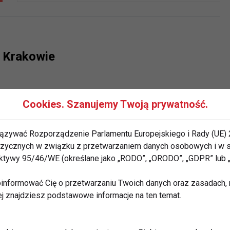
w Krakowie
Cookies. Szanujemy Twoją prywatność.
ązywać Rozporządzenie Parlamentu Europejskiego i Rady (UE) 
ningi biegowe w Krakowie
 fizycznych w związku z przetwarzaniem danych osobowych i w
rektywy 95/46/WE (określane jako „RODO”, „ORODO”, „GDPR” lub
informować Cię o przetwarzaniu Twoich danych oraz zasadach, n
ej znajdziesz podstawowe informacje na ten temat.
narium w Krakowie ruszy w tym roku