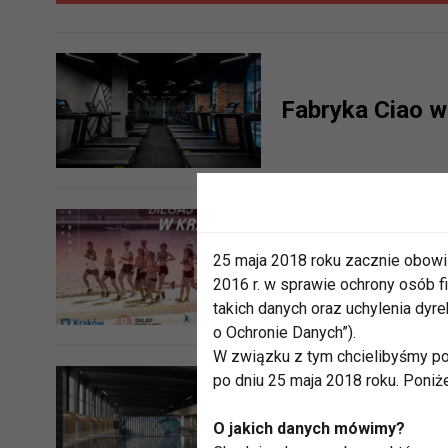
Krakowie i na Górnym Śląsku
Fabryka Ciao 
25 maja 2018 roku zacznie obowi
Całoroczne tre
2016 r. w sprawie ochrony osób
takich danych oraz uchylenia dy
o Ochronie Danych”).
W związku z tym chcielibyśmy po
po dniu 25 maja 2018 roku. Poniż
Największe sau
O jakich danych mówimy?