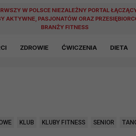
ERWSZY W POLSCE NIEZALEŻNY PORTAL ŁĄCZĄC
Y AKTYWNE, PASJONATÓW ORAZ PRZESIĘBIOR
BRANŻY FITNESS
RCI
ZDROWIE
ĆWICZENIA
DIETA
OWE
KLUB
KLUBY FITNESS
SENIOR
TAN