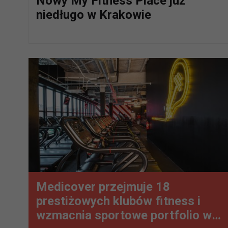
Nowy My Fitness Place już
niedługo w Krakowie
Medicover przejmuje 18
prestiżowych klubów fitness i
wzmacnia sportowe portfolio w