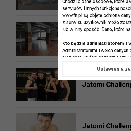
Chodzi o dane osobowe, które są 
serwisów i innych funkcjonalnośc
www.fit.pl są objęte ochroną dan
z serwisu użytkownik może zosta
lub w inny sposób. Dane, które n
Pandemia zbier
Krakowa
Kto będzie administratorem T
Administratorami Twoich danych b
oraz nasi Zaufani partnerzy czyli
współpracujemy. Najczęściej ta 
Ustawienia z
potrzeb i zainteresowań.
Jatomi Challen
Dlaczego chcemy przetwarzać
Przetwarzamy te dane w celach, 
dopasować treści stron i ich tem
przeprowadzania konkursów z na
zapewnić Ci większe bezpieczeńs
pokazywać Ci reklamy dopasowan
Jatomi Challen
dokonywać pomiarów, które pozw