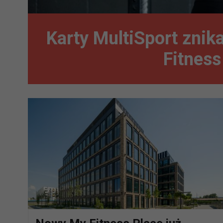
Karty MultiSport znik
Fitness