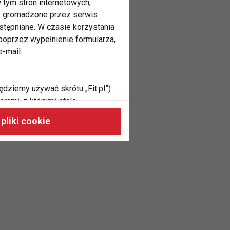
 tym stron internetowych,
ne gromadzone przez serwis
stępniane. W czasie korzystania
oprzez wypełnienie formularza,
-mail.
ędziemy używać skrótu „Fit.pl”)
rami, z którymi stale
 naszych stronach, do Twoich
pliki cookie
h zainteresowań oraz do
dużycia,
malnie odpowiadać Twoim