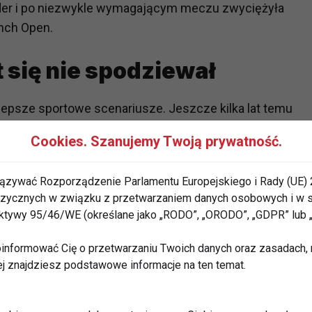
der i po niezwykle wymagającym meczu zwyciężyła
ench Open.
 się nie spodziewał
jlepsze sportowe scenariusze. Jeszcze kilka lat temu
kryzysami psychicznymi, które sprawiły, że rozważała
Cookies. Szanujemy Twoją prywatność.
 wraca silniejsza niż kiedykolwiek i pokazuje, że
ązywać Rozporządzenie Parlamentu Europejskiego i Rady (UE) 
 fizycznych w związku z przetwarzaniem danych osobowych i w
u Roland Garros przez zawodniczkę rozpoczynającą
rektywy 95/46/WE (określane jako „RODO”, „ORODO”, „GDPR” lub
zych osiągnięć w historii tenisa. Chwalińska została
 która dotarła do finału French Open.
informować Cię o przetwarzaniu Twoich danych oraz zasadach, n
ej znajdziesz podstawowe informacje na ten temat.
sportowy