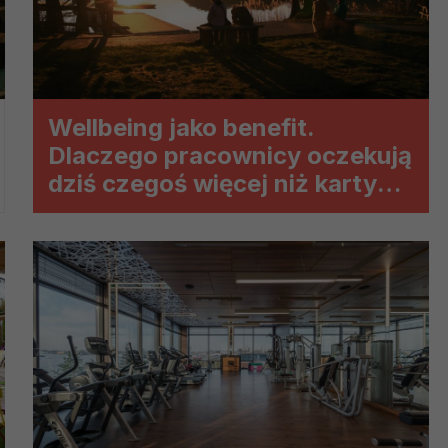
ch i marketingu własnego administratorów jest tzw. uzasadniony
elach marketingowych podmiotów trzecich będzie odbywać się 
Wellbeing jako benefit.
Dlaczego pracownicy oczekują
dziś czegoś więcej niż karty
sportowej?