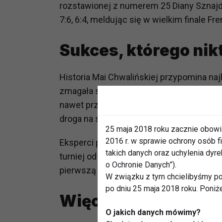
rozstawionej z numerem 25 Diany Sznaj
7:6, 6:4, meldując się w wielkim finale Fr
Sukces, którego nikt
Historia Mai Chwalińskiej przypomina na
zmagała się z problemami zdrowotnymi i 
nawet przerwę od zawodowego sportu. Dziś
droga na szczyt nie zawsze jest prosta.
25 maja 2018 roku zacznie obowi
2016 r. w sprawie ochrony osób
Eksperci podkreślają, że awans do finał
takich danych oraz uchylenia dy
turniej od kwalifikacji należy do najrzads
o Ochronie Danych”).
pierwszą kwalifikantką w erze zawodowej,
W związku z tym chcielibyśmy po
po dniu 25 maja 2018 roku. Poniż
Więcej niż sukces 
O jakich danych mówimy?