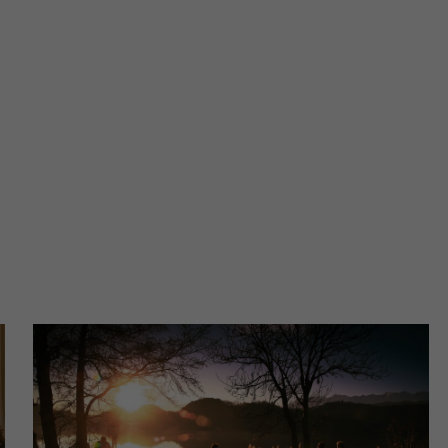
?
m Twoje dane możemy przekazywać podmiotom przetwarzającym
odwykonawcom naszych usług oraz podmiotom uprawnionym do u
ub organy ścigania – oczywiście tylko gdy wystąpią z żądanie
, że na większości stron internetowych dane o ruchu użytkown
do Twoich danych?
ania dostępu do danych, sprostowania, usunięcia lub ogranicze
zanie danych osobowych, zgłosić sprzeciw oraz skorzystać z 
etwarzania Twoich danych?
ch musi być oparte na właściwej, zgodnej z obowiązującymi prz
Twoich danych w celu świadczenia usług, w tym dopasowywania
a oraz zapewniania ich bezpieczeństwa jest niezbędność do wyk
laminy lub podobne dokumenty dostępne w usługach, z których