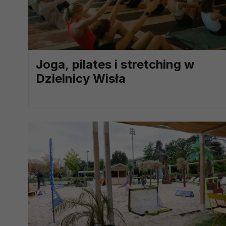
prawną dla pomiarów statystyczny
Przetwarzanie Twoich danych w c
zgody.
Joga, pilates i stretching w
Dzielnicy Wisła