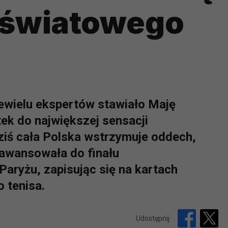
 światowego
iewielu ekspertów stawiało Maję
ek do największej sensacji
iś cała Polska wstrzymuje oddech,
 awansowała do finału
aryżu, zapisując się na kartach
o tenisa.
Udostępnij