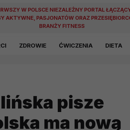
ERWSZY W POLSCE NIEZALEŻNY PORTAL ŁĄCZĄC
Y AKTYWNE, PASJONATÓW ORAZ PRZESIĘBIOR
BRANŻY FITNESS
RCI
ZDROWIE
ĆWICZENIA
DIETA
ińska pisze
Polska ma nową