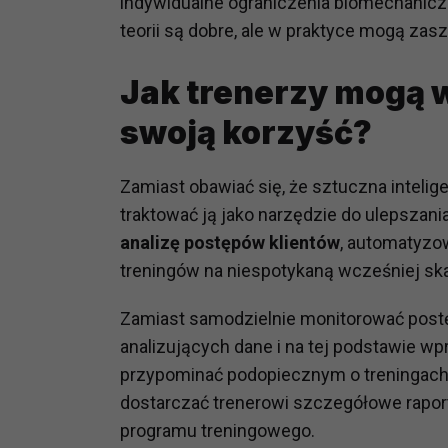
indywidualne ograniczenia biomechanicz
potrzebom
teorii są dobre, ale w praktyce mogą zas
Komu możemy przekazać dane
Jak trenerzy mogą 
Zgodnie z obowiązującym prawe
np. agencjom marketingowym, p
swoją korzyść?
obowiązującego prawa np. sądy l
prawną. Pragniemy też wspomnieć
Zaufanych parterów.
Zamiast obawiać się, że sztuczna intelige
traktować ją jako narzędzie do ulepszan
Jakie masz prawa w stosunku 
analizę postępów klientów
, automatyzo
Masz między innymi prawo do żąd
treningów na niespotykaną wcześniej ska
także wycofać zgodę na przetwar
szczegółowo tutaj.
Zamiast samodzielnie monitorować postęp
analizujących dane i na tej podstawie wp
Jakie są podstawy prawne prz
Każde przetwarzanie Twoich dany
przypominać podopiecznym o treningach, 
Podstawą prawną przetwarzania 
dostarczać trenerowi szczegółowe rapor
analizowania ich i udoskonalani
programu treningowego.
(tymi umowami są zazwyczaj regu