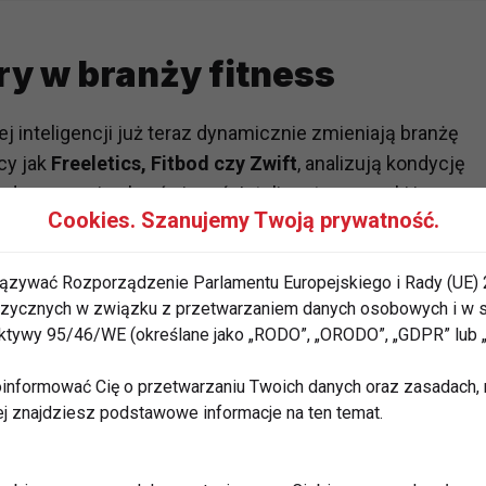
ry w branży fitness
ej inteligencji już teraz dynamicznie zmieniają branżę
acy jak
Freeletics, Fitbod czy Zwift
, analizują kondycję
dopasowują plan ćwiczeń. Inteligentne zegarki i
Cookies. Szanujemy Twoją prywatność.
ziomie stresu, jakości snu i spalonych kaloriach, a
gerując optymalne rozwiązania.
ązywać Rozporządzenie Parlamentu Europejskiego i Rady (UE) 
onalnych wskazówek jest łatwiejszy niż kiedykolwiek
 fizycznych w związku z przetwarzaniem danych osobowych i w
rektywy 95/46/WE (określane jako „RODO”, „ORODO”, „GDPR” lub
ładają plany treningowe, ale też korygują technikę
a podstawie nagrań wideo czy czujników ruchu. W
informować Cię o przetwarzaniu Twoich danych oraz zasadach, n
 w roli diagnostów, wykrywając słabe punkty ciała i
ej znajdziesz podstawowe informacje na ten temat.
cyjne.