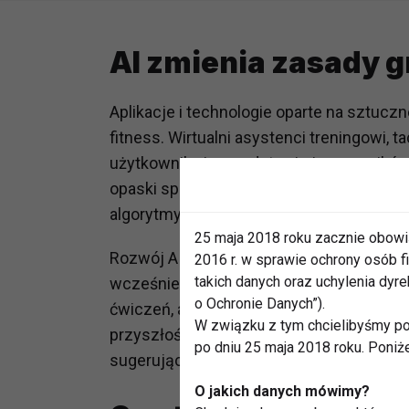
AI zmienia zasady g
Aplikacje i technologie oparte na sztuczn
fitness. Wirtualni asystenci treningowi, t
użytkownika i na podstawie jego wyników 
opaski sportowe zbierają dane o tętnie, po
algorytmy interpretują te informacje, su
25 maja 2018 roku zacznie obowi
Rozwój AI sprawia, że dostęp do profesj
2016 r. w sprawie ochrony osób
takich danych oraz uchylenia dy
wcześniej. Wirtualni trenerzy nie tylko uk
o Ochronie Danych”).
ćwiczeń, analizując ruchy użytkownika n
W związku z tym chcielibyśmy po
przyszłości mogą nawet zastąpić trenerów
po dniu 25 maja 2018 roku. Poniż
sugerując konkretne ćwiczenia rehabilita
O jakich danych mówimy?