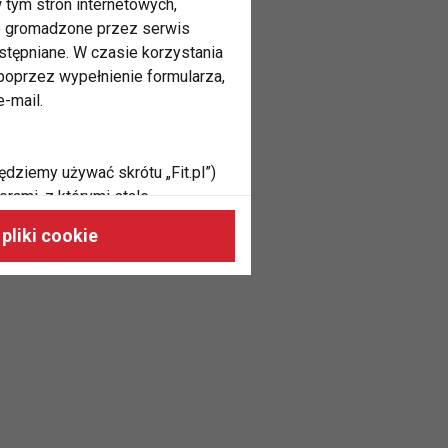
 tym stron internetowych,
ne gromadzone przez serwis
stępniane. W czasie korzystania
oprzez wypełnienie formularza,
-mail.
ędziemy używać skrótu „Fit.pl”)
rami, z którymi stale
 naszych stronach, do Twoich
pliki cookie
h zainteresowań oraz do
dużycia,
malnie odpowiadać Twoim