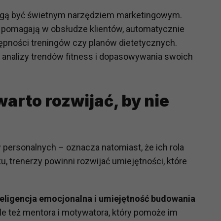
ch i marketingu własnego administratorów jest tzw. uzasadniony
mogą być świetnym narzędziem marketingowym.
elach marketingowych podmiotów trzecich będzie odbywać się 
ji pomagają w obsłudze klientów, automatycznie
ępności treningów czy planów dietetycznych.
 analizy trendów fitness i dopasowywania swoich
arto rozwijać, by nie
w personalnych – oznacza natomiast, że ich rola
, trenerzy powinni rozwijać umiejętności, które
teligencja emocjonalna i umiejętność budowania
 ale też mentora i motywatora, który pomoże im