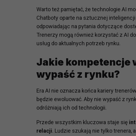
prawną dla pomiarów statystyczny
Warto też pamiętać, że technologie AI 
Przetwarzanie Twoich danych w c
Chatboty oparte na sztucznej inteligenc
zgody.
odpowiadając na pytania dotyczące dost
Trenerzy mogą również korzystać z AI do
usług do aktualnych potrzeb rynku.
Jakie kompetencje w
wypaść z rynku?
Era AI nie oznacza końca kariery treneró
będzie ewoluować. Aby nie wypaść z rynku
odróżniają ich od technologii.
Przede wszystkim kluczowa staje się
in
relacji
. Ludzie szukają nie tylko trenera,