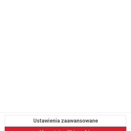
WSPÓŁPRACA
REDAKCJA
PRYWATNOŚĆ
Cookies
Powiadomienia
Newsletter
Fit.pl © 2026 Wszystkie prawa zastrzeżone.
Ustawienia zaawansowane
Pawelec.info