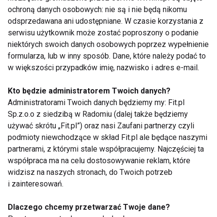
ochroną danych osobowych: nie są i nie będą nikomu
GWIAZDY
GWIAZDA
JENNIFER LOPEZ
odsprzedawana ani udostępniane. W czasie korzystania z
serwisu użytkownik może zostać poproszony o podanie
DIETA GWIAZD
FIT LIGHT
niektórych swoich danych osobowych poprzez wypełnienie
formularza, lub w inny sposób. Dane, które należy podać to
w większości przypadków imię, nazwisko i adres e-mail.
Kto będzie administratorem Twoich danych?
Gwiazdy
Administratorami Twoich danych będziemy my: Fit.pl
Sp.z.o.o z siedzibą w Radomiu (dalej także będziemy
używać skrótu „Fit.pl”) oraz nasi Zaufani partnerzy czyli
podmioty niewchodzące w skład Fit.pl ale będące naszymi
partnerami, z którymi stale współpracujemy. Najczęściej ta
współpraca ma na celu dostosowywanie reklam, które
widzisz na naszych stronach, do Twoich potrzeb
i zainteresowań.
Dieta Hardcore: Jak
Zdradzamy ślubne
chudnie managerka
triki gwiazd - jak
Dlaczego chcemy przetwarzać Twoje dane?
gwiazd i co na to
dobrze wyglądać,