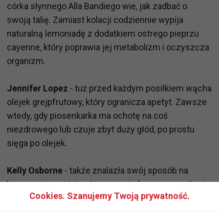
córka słynnego Alla Bandiego wie, jak zadbać o
swoją talię. Zamiast kolacji codziennie wypija
naturalną lemoniadę z dodatkiem ostrego pieprzu
cayenne, który poprawia jej metabolizm i oczyszcza
organizm.
Jennifer Lopez
- tuż przed każdym posiłkiem wącha
olejek grejpfrutowy, który ogranicza apetyt. Zawsze
wtedy, gdy piosenkarka ma ochotę na coś
niezdrowego lub czuje zbyt duży głód, po prostu
sięga po olejek.
Kelly Osborne
- także znalazła swój sposób na
hamowanie apetytu. Jeszcze niedawno zmagała się
Cookies. Szanujemy Twoją prywatność.
z ogromną nadwagą, dziś prezentuje szczupłą i
zgrabną sylwetkę. Co robi, gdy ma ochotę na zbyt