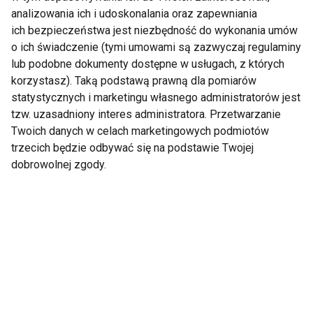
analizowania ich i udoskonalania oraz zapewniania
ich bezpieczeństwa jest niezbędność do wykonania umów
o ich świadczenie (tymi umowami są zazwyczaj regulaminy
lub podobne dokumenty dostępne w usługach, z których
korzystasz). Taką podstawą prawną dla pomiarów
Napary ziołowe Royal
Trafione prezenty na
Green
Gwiazdkę
statystycznych i marketingu własnego administratorów jest
zdobywają kolejne
tzw. uzasadniony interes administratora. Przetwarzanie
gwiazdy Great Taste
Twoich danych w celach marketingowych podmiotów
trzecich będzie odbywać się na podstawie Twojej
dobrowolnej zgody.
Gwiazdy sezonu: bób,
Jak gwiazdy Gry o
fasolka szparagowa i
Tron trenowały do
kalafior
swoich ról? Skąd mają
taką formę?
Pokaż więcej