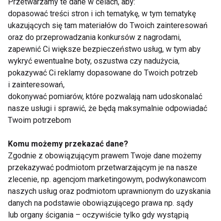
Przetwarzamy te dane w celach, aby:
nasze ekspertki?
szybko schudnąć i nie
dopasować treści stron i ich tematykę, w tym tematykę
tylko!
ukazujących się tam materiałów do Twoich zainteresowań
oraz do przeprowadzania konkursów z nagrodami,
zapewnić Ci większe bezpieczeństwo usług, w tym aby
wykryć ewentualne boty, oszustwa czy nadużycia,
pokazywać Ci reklamy dopasowane do Twoich potrzeb
Endometrioza -
Dieta dla cukrzyka -
i zainteresowań,
choroba, która nie
sprawdź, jak z
dokonywać pomiarów, które pozwalają nam udoskonalać
omija największych
chorobą radzą sobie
nasze usługi i sprawić, że będą maksymalnie odpowiadać
gwiazd
gwiazdy
Twoim potrzebom
Pokaż więcej
Komu możemy przekazać dane?
Zgodnie z obowiązującym prawem Twoje dane możemy
przekazywać podmiotom przetwarzającym je na nasze
zlecenie, np. agencjom marketingowym, podwykonawcom
Gwiazda
naszych usług oraz podmiotom uprawnionym do uzyskania
danych na podstawie obowiązującego prawa np. sądy
lub organy ścigania – oczywiście tylko gdy wystąpią