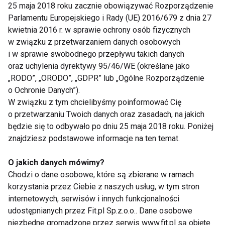
25 maja 2018 roku zacznie obowiązywać Rozporządzenie
kaloryczne węglowodany: chipsy, chleb lub coś
Parlamentu Europejskiego i Rady (UE) 2016/679 z dnia 27
słodkiego? Zjada kilka kiszonych ogórków. Jak
kwietnia 2016 r. w sprawie ochrony osób fizycznych
twierdzi, "są zdrowsze, hamują mój apetyt i
w związku z przetwarzaniem danych osobowych
zniechęcają do jedzenia niezdrowego jedzenia".
i w sprawie swobodnego przepływu takich danych
oraz uchylenia dyrektywy 95/46/WE (określane jako
Kluczem do zgrabniejszej sylwetki znanej
„RODO”, „ORODO”, „GDPR” lub „Ogólne Rozporządzenie
o Ochronie Danych”).
dziennikarki i prezenterki
Oprah Winfrey
są śliwki i
W związku z tym chcielibyśmy poinformować Cię
sok z wyciskanych cytrusów. Oprah w ciągu dnia
o przetwarzaniu Twoich danych oraz zasadach, na jakich
poprawia swój metabolizm przegryzając między
będzie się to odbywało po dniu 25 maja 2018 roku. Poniżej
posiłkami suszone śliwki, a wieczorami zamiast
znajdziesz podstawowe informacje na ten temat.
kolacji wypija dwie szklanki soku z wyciskanych
pomarańczy, cytryn i grejfrutów. Taka detoksykacja
O jakich danych mówimy?
Chodzi o dane osobowe, które są zbierane w ramach
pozwala jej utrzymać apetyt w ryzach, a przede
korzystania przez Ciebie z naszych usług, w tym stron
wszystkim wagę w normie!
internetowych, serwisów i innych funkcjonalności
udostępnianych przez Fit.pl Sp.z.o.o.. Dane osobowe
www.fit.pl
niezbędne gromadzone przez serwis www.fit.pl są objęte