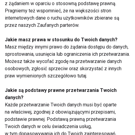
z żądaniem w oparciu o stosowną podstawę prawną.
Pragniemy też wspomnieć, że na większości stron
internetowych dane o ruchu użytkowników zbierane są
przez naszych Zaufanych parterów.
Dieta Hardcore: Jak
Zdradzamy ślubne
Jakie masz prawa w stosunku do Twoich danych?
chudnie managerka
triki gwiazd - jak
Masz między innymi prawo do żądania dostępu do danych,
gwiazd i co na to
dobrze wyglądać,
sprostowania, usunięcia lub ograniczenia ich przetwarzania.
nasze ekspertki?
szybko schudnąć i nie
Możesz także wycofać zgodę na przetwarzanie danych
tylko!
osobowych, zgłosić sprzeciw oraz skorzystać z innych
praw wymienionych szczegółowo tutaj.
Jakie są podstawy prawne przetwarzania Twoich
danych?
Endometrioza -
Dieta dla cukrzyka -
Każde przetwarzanie Twoich danych musi być oparte
choroba, która nie
sprawdź, jak z
na właściwej, zgodnej z obowiązującymi przepisami,
omija największych
chorobą radzą sobie
podstawie prawnej. Podstawą prawną przetwarzania
gwiazd
gwiazdy
Twoich danych w celu świadczenia usług,
w tym dopasowywania ich do Twoich zainteresowań,