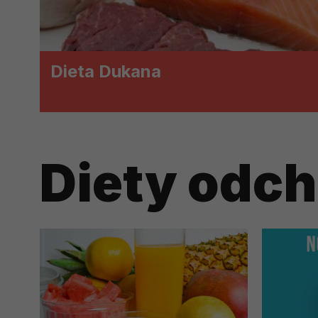
prawną dla pomiarów statystyczny
Przetwarzanie Twoich danych w c
zgody.
Dieta Dukana
Diety odc