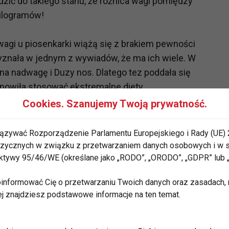
dzić do takiego stanu, że różnica wagi pomiędzy
kilogramów!
agi u piosenkarki wiążą się z brakiem pewności
yznała w jednym z wywiadów, że ma ich wiele. W
na nadwagę i Duzy nos. Dlatego tez poddała się
tanowiła stosować ekstremalne diety.
Cookies. Szanujemy Twoją prywatność.
oreografka gwiazdy ujawniła, że Lady Gaga podjęła
ązywać Rozporządzenie Parlamentu Europejskiego i Rady (UE) 
 fizycznych w związku z przetwarzaniem danych osobowych i w
a być
rektywy 95/46/WE (określane jako „RODO”, „ORODO”, „GDPR” lub
wychudzonym grubasem.
Głodzenie się
tał całkowicie rozregulowany. Kiedy stawiała na
informować Cię o przetwarzaniu Twoich danych oraz zasadach, n
entrowało się na magazynowaniu tłuszczu, przez co
ej znajdziesz podstawowe informacje na ten temat.
e w środku przybywało jej jedynie tkanki