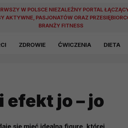
ERWSZY W POLSCE NIEZALEŻNY PORTAL ŁĄCZĄC
Y AKTYWNE, PASJONATÓW ORAZ PRZESIĘBIOR
BRANŻY FITNESS
RCI
ZDROWIE
ĆWICZENIA
DIETA
 efekt jo – jo
e się mieć idealną figurę, której