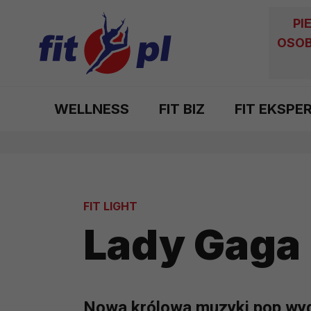
PI
OSOB
WELLNESS
FIT BIZ
FIT EKSPE
FIT LIGHT
Lady Gaga i
Nowa królowa muzyki pop wydaj