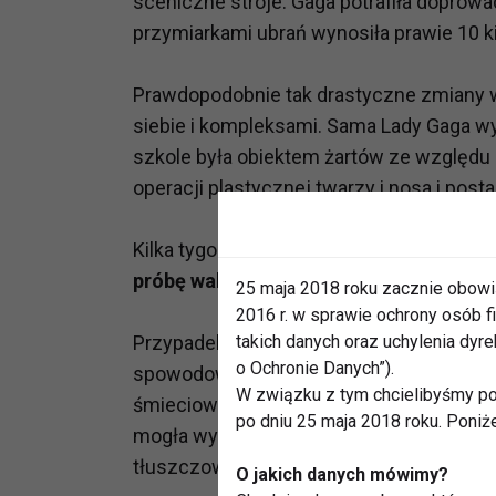
sceniczne stroje. Gaga potrafiła doprowa
przymiarkami ubrań wynosiła prawie 10 
Prawdopodobnie tak drastyczne zmiany w
siebie i kompleksami. Sama Lady Gaga w
szkole była obiektem żartów ze względu 
operacji plastycznej twarzy i nosa i pos
Kilka tygodni temu Laurie Ann Gibson, ch
próbę walki ze złymi nawykami.
25 maja 2018 roku zacznie obowi
2016 r. w sprawie ochrony osób
Przypadek Lady Gaga pokazuje, że możn
takich danych oraz uchylenia dy
o Ochronie Danych”).
spowodowało, że metabolizm gwiazdy zos
W związku z tym chcielibyśmy po
śmieciowe jedzenie, ciało artystki konc
po dniu 25 maja 2018 roku. Poniż
mogła wyglądać szczupło na zewnątrz, al
tłuszczowej.
O jakich danych mówimy?