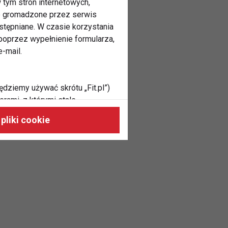
 tym stron internetowych,
ne gromadzone przez serwis
stępniane. W czasie korzystania
oprzez wypełnienie formularza,
-mail.
ędziemy używać skrótu „Fit.pl”)
rami, z którymi stale
 naszych stronach, do Twoich
pliki cookie
h zainteresowań oraz do
dużycia,
malnie odpowiadać Twoim