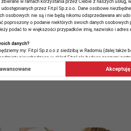
zbierane w ramach korzystania przez Ciebie z naszych usług, w
i udostępnianych przez Fit.pl Sp.z.o.o.. Dane osobowe niezbęd
ych osobowych: nie są i nie będą nikomu odsprzedawana ani udo
ć poproszony o podanie niektórych swoich danych osobowych p
ależy podać to w większości przypadków imię, nazwisko i adres e
woich danych?
JĄCE
ZABURZENIA ODŻYWIANIA
ędziemy my: Fit.pl Sp.z.o.o z siedzibą w Radomiu (dalej także b
 podmioty niewchodzące w skład Fit.pl ale będące naszymi partne
współpraca ma na celu dostosowywanie reklam, które widzisz na
aawansowane
Akceptuję 
 Twoje dane?
aby:
atykę, w tym tematykę ukazujących się tam materiałów do Twoic
grodami,
two usług, w tym aby wykryć ewentualne boty, oszustwa czy na
e do Twoich potrzeb i zainteresowań,
alają nam udoskonalać nasze usługi i sprawić, że będą maksy