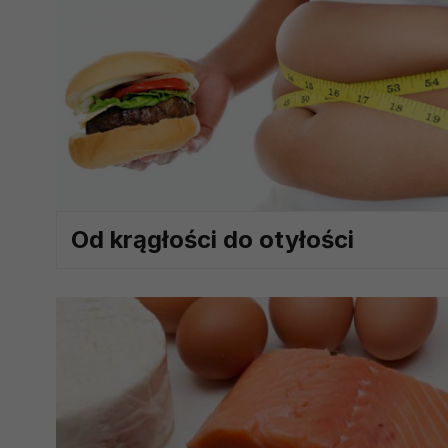
potrzebom
Komu możemy przekazać dane
Zgodnie z obowiązującym prawe
np. agencjom marketingowym, p
obowiązującego prawa np. sądy l
prawną. Pragniemy też wspomnieć
Zaufanych parterów.
Jakie masz prawa w stosunku 
Od krągłości do otyłości
Masz między innymi prawo do żąd
także wycofać zgodę na przetwar
szczegółowo tutaj.
Jakie są podstawy prawne prz
Każde przetwarzanie Twoich dany
Podstawą prawną przetwarzania 
analizowania ich i udoskonalani
(tymi umowami są zazwyczaj regu