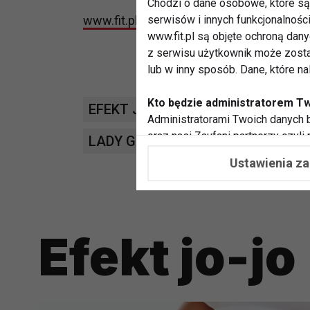
Chodzi o dane osobowe, które są 
www.fit.pl
serwisów i innych funkcjonalnośc
www.fit.pl są objęte ochroną dan
z serwisu użytkownik może zosta
lub w inny sposób. Dane, które n
Kto będzie administratorem T
EFEKT JO-JO
DIETY ODCHUDZA
Administratorami Twoich danych b
oraz nasi Zaufani partnerzy czyli
LADY GAGA
FIT LIGHT
współpracujemy. Najczęściej ta 
Ustawienia z
potrzeb i zainteresowań.
Dlaczego chcemy przetwarzać
Przetwarzamy te dane w celach, 
Efekt jo-jo
dopasować treści stron i ich tem
przeprowadzania konkursów z na
zapewnić Ci większe bezpieczeńs
pokazywać Ci reklamy dopasowan
dokonywać pomiarów, które pozw