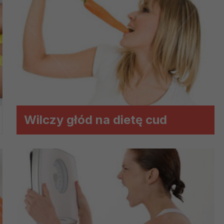
?
m Twoje dane możemy przekazywać podmiotom przetwarzającym
odwykonawcom naszych usług oraz podmiotom uprawnionym do u
ub organy ścigania – oczywiście tylko gdy wystąpią z żądanie
, że na większości stron internetowych dane o ruchu użytkown
do Twoich danych?
Wilczy głód na dietę cud
ania dostępu do danych, sprostowania, usunięcia lub ogranicze
zanie danych osobowych, zgłosić sprzeciw oraz skorzystać z 
etwarzania Twoich danych?
ch musi być oparte na właściwej, zgodnej z obowiązującymi prz
Twoich danych w celu świadczenia usług, w tym dopasowywania
a oraz zapewniania ich bezpieczeństwa jest niezbędność do wyk
laminy lub podobne dokumenty dostępne w usługach, z których