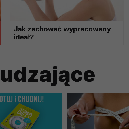
ch i marketingu własnego administratorów jest tzw. uzasadniony
elach marketingowych podmiotów trzecich będzie odbywać się 
Jak zachować wypracowany
ideał?
hudzające