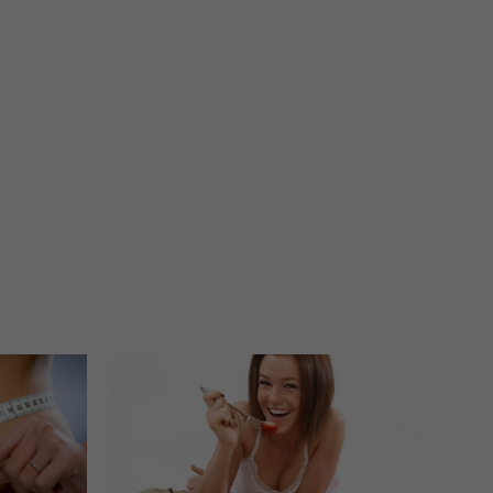
 interes administratora.
na podstawie Twojej dobrowolnej