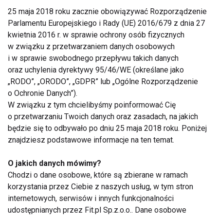
25 maja 2018 roku zacznie obowiązywać Rozporządzenie
Parlamentu Europejskiego i Rady (UE) 2016/679 z dnia 27
Kasia tusk
kwietnia 2016 r. w sprawie ochrony osób fizycznych
w związku z przetwarzaniem danych osobowych
i w sprawie swobodnego przepływu takich danych
oraz uchylenia dyrektywy 95/46/WE (określane jako
„RODO”, „ORODO”, „GDPR” lub „Ogólne Rozporządzenie
o Ochronie Danych”).
W związku z tym chcielibyśmy poinformować Cię
o przetwarzaniu Twoich danych oraz zasadach, na jakich
Stefano o sobie i o
Miss jedzie do domu
będzie się to odbywało po dniu 25 maja 2018 roku. Poniżej
Kasi Tusk
znajdziesz podstawowe informacje na ten temat.
O jakich danych mówimy?
Chodzi o dane osobowe, które są zbierane w ramach
korzystania przez Ciebie z naszych usług, w tym stron
internetowych, serwisów i innych funkcjonalności
udostępnianych przez Fit.pl Sp.z.o.o.. Dane osobowe
Oni zatańczą w
Kasia Tusk zatańczy?