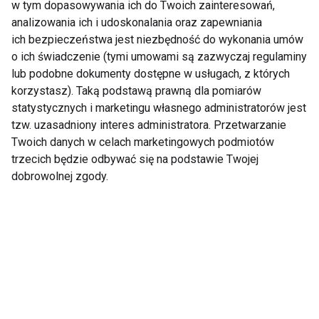
Zapisz się do naszego newslettera
w tym dopasowywania ich do Twoich zainteresowań,
analizowania ich i udoskonalania oraz zapewniania
ich bezpieczeństwa jest niezbędność do wykonania umów
o ich świadczenie (tymi umowami są zazwyczaj regulaminy
Wyrażam zgodę na otrzymywanie informacji
lub podobne dokumenty dostępne w usługach, z których
handlowej drogą elektroniczną na podany adres e-mail
korzystasz). Taką podstawą prawną dla pomiarów
przez FIT.PL. Więcej informacji znajdziesz w Polityce
statystycznych i marketingu własnego administratorów jest
Prywatności.
tzw. uzasadniony interes administratora. Przetwarzanie
Twoich danych w celach marketingowych podmiotów
trzecich będzie odbywać się na podstawie Twojej
ZAPISZ SIĘ
dobrowolnej zgody.
WSPÓŁPRACA
REDAKCJA