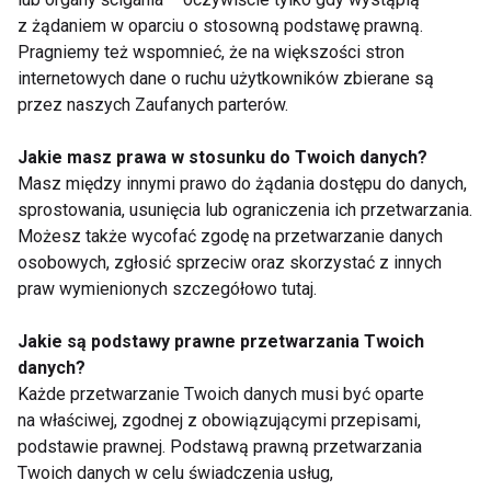
z żądaniem w oparciu o stosowną podstawę prawną.
Pragniemy też wspomnieć, że na większości stron
internetowych dane o ruchu użytkowników zbierane są
przez naszych Zaufanych parterów.
Jakie masz prawa w stosunku do Twoich danych?
Legginsy bezszwowe
Zrównoważony sport?
na pilates - dlaczego
Dlaczego „eko” odzież
Masz między innymi prawo do żądania dostępu do danych,
odzież naprawdę ma
treningowa to
sprostowania, usunięcia lub ograniczenia ich przetwarzania.
znaczenie
trudniejszy temat niż
Możesz także wycofać zgodę na przetwarzanie danych
się wydaje
osobowych, zgłosić sprzeciw oraz skorzystać z innych
Pokaż więcej
praw wymienionych szczegółowo tutaj.
Jakie są podstawy prawne przetwarzania Twoich
danych?
Każde przetwarzanie Twoich danych musi być oparte
Nie przegap nowości ze
na właściwej, zgodnej z obowiązującymi przepisami,
świata FIT!
podstawie prawnej. Podstawą prawną przetwarzania
Twoich danych w celu świadczenia usług,