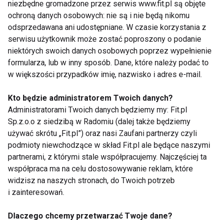
niezbędne gromadzone przez serwis www.fit.pl są objęte
"Tańcu z gwiazdami"
ochroną danych osobowych: nie są i nie będą nikomu
odsprzedawana ani udostępniane. W czasie korzystania z
serwisu użytkownik może zostać poproszony o podanie
Pokaż więcej
niektórych swoich danych osobowych poprzez wypełnienie
formularza, lub w inny sposób. Dane, które należy podać to
w większości przypadków imię, nazwisko i adres e-mail.
Fit light
Kto będzie administratorem Twoich danych?
Administratorami Twoich danych będziemy my: Fit.pl
Sp.z.o.o z siedzibą w Radomiu (dalej także będziemy
używać skrótu „Fit.pl”) oraz nasi Zaufani partnerzy czyli
podmioty niewchodzące w skład Fit.pl ale będące naszymi
partnerami, z którymi stale współpracujemy. Najczęściej ta
współpraca ma na celu dostosowywanie reklam, które
widzisz na naszych stronach, do Twoich potrzeb
Wanny SPA - prywatna
Od bieżni do wybiegu:
i zainteresowań.
strefa relaksu w domu
jak sport zmienił język
i ogrodzie
mody
Dlaczego chcemy przetwarzać Twoje dane?