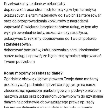
Przetwarzamy te dane w celach, aby:
dopasować treści stron i ich tematykę, w tym tematykę
ukazujących się tam materiałów do Twoich zainteresowań
oraz do przeprowadzania konkursów z nagrodami,
zapewnić Ci większe bezpieczeństwo usług, w tym aby
wykryć ewentualne boty, oszustwa czy nadużycia,
Jedzenie oczami. Jak
Dlaczego niektóre
pokazywać Ci reklamy dopasowane do Twoich potrzeb
kolor talerza wpływa
zespoły notują lepsze
i zainteresowań,
na apetyt?
wyniki w derbach niż
dokonywać pomiarów, które pozwalają nam udoskonalać
w innych meczach?
nasze usługi i sprawić, że będą maksymalnie odpowiadać
Twoim potrzebom
Komu możemy przekazać dane?
Zgodnie z obowiązującym prawem Twoje dane możemy
przekazywać podmiotom przetwarzającym je na nasze
Shark ChillPill – mały
Japonki Ipanema – te
zlecenie, np. agencjom marketingowym, podwykonawcom
gadżet, wielka ulga.
buty to gamechanger
naszych usług oraz podmiotom uprawnionym do uzyskania
Sprawdzamy, czy to
na upalne dni!
danych na podstawie obowiązującego prawa np. sądy
hit tego lata
lub organy ścigania – oczywiście tylko gdy wystąpią