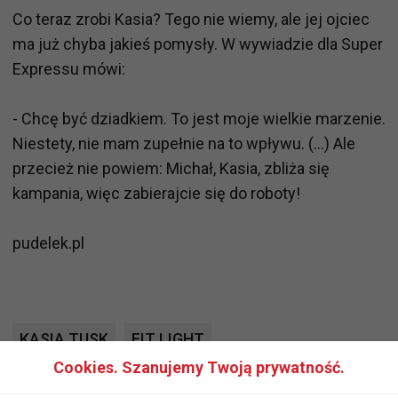
Co teraz zrobi Kasia? Tego nie wiemy, ale jej ojciec
ma już chyba jakieś pomysły. W wywiadzie dla Super
Expressu mówi:
- Chcę być dziadkiem. To jest moje wielkie marzenie.
Niestety, nie mam zupełnie na to wpływu. (...) Ale
przecież nie powiem: Michał, Kasia, zbliża się
kampania, więc zabierajcie się do roboty!
pudelek.pl
KASIA TUSK
FIT LIGHT
Cookies. Szanujemy Twoją prywatność.