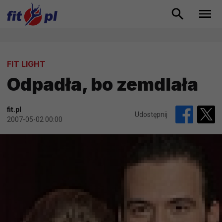
FIT LIGHT
Odpadła, bo zemdlała
fit.pl
Udostępnij
2007-05-02 00:00