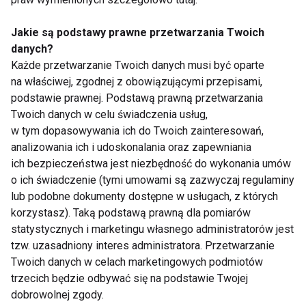
Jakie są podstawy prawne przetwarzania Twoich
danych?
Każde przetwarzanie Twoich danych musi być oparte
na właściwej, zgodnej z obowiązującymi przepisami,
podstawie prawnej. Podstawą prawną przetwarzania
Wywiad z terapeutką
Warunki uczestnictwa
Twoich danych w celu świadczenia usług,
tańcem i ruchem Olgą
w kursie na instruktora
w tym dopasowywania ich do Twoich zainteresowań,
Mieszczanek
tańca
analizowania ich i udoskonalania oraz zapewniania
ich bezpieczeństwa jest niezbędność do wykonania umów
o ich świadczenie (tymi umowami są zazwyczaj regulaminy
Pokaż więcej
lub podobne dokumenty dostępne w usługach, z których
korzystasz). Taką podstawą prawną dla pomiarów
statystycznych i marketingu własnego administratorów jest
tzw. uzasadniony interes administratora. Przetwarzanie
Nie przegap nowości ze
Twoich danych w celach marketingowych podmiotów
trzecich będzie odbywać się na podstawie Twojej
świata FIT!
dobrowolnej zgody.