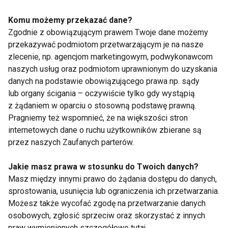
musisz spróbować tej
jesieni
Komu możemy przekazać dane?
Zgodnie z obowiązującym prawem Twoje dane możemy
przekazywać podmiotom przetwarzającym je na nasze
zlecenie, np. agencjom marketingowym, podwykonawcom
naszych usług oraz podmiotom uprawnionym do uzyskania
danych na podstawie obowiązującego prawa np. sądy
lub organy ścigania – oczywiście tylko gdy wystąpią
Cała Polska tańczy
Z Zumba Fitness po
z żądaniem w oparciu o stosowną podstawę prawną.
Banto Fitness
zdrowie - pobiją
rekord?
Pragniemy też wspomnieć, że na większości stron
internetowych dane o ruchu użytkowników zbierane są
przez naszych Zaufanych parterów.
Jakie masz prawa w stosunku do Twoich danych?
Masz między innymi prawo do żądania dostępu do danych,
sprostowania, usunięcia lub ograniczenia ich przetwarzania.
Możesz także wycofać zgodę na przetwarzanie danych
Strój do tańca - jak go
Jak wybrać baletki
osobowych, zgłosić sprzeciw oraz skorzystać z innych
wybrać?
gimnastyczne?
praw wymienionych szczegółowo tutaj.