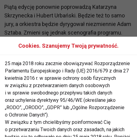
Piątą edycję ponownie poprowadzą Katarzyna
Skrzynecka i Hubert Urbański. Będzie też to samo
jury, a orkiestra będzie dyrygował niezmiennie Adam
Sztaba. Zmieni się jednak scenografia programu.
Cookies. Szanujemy Twoją prywatność.
"Taniec z gwiazdami" powróci na antenę TVN 4
marca.
25 maja 2018 roku zacznie obowiązywać Rozporządzenie
Parlamentu Europejskiego i Rady (UE) 2016/679 z dnia 27
Fot. ONS
kwietnia 2016 r. w sprawie ochrony osób fizycznych
www.fit.pl
w związku z przetwarzaniem danych osobowych
i w sprawie swobodnego przepływu takich danych
TANIEC Z GWIAZDAMI
TAŃCE
KASIA TUSK
oraz uchylenia dyrektywy 95/46/WE (określane jako
„RODO”, „ORODO”, „GDPR” lub „Ogólne Rozporządzenie
GWIAZDY
GWIAZDA
FIT LIGHT
o Ochronie Danych”).
W związku z tym chcielibyśmy poinformować Cię
o przetwarzaniu Twoich danych oraz zasadach, na jakich
będzie się to odbywało po dniu 25 maja 2018 roku. Poniżej