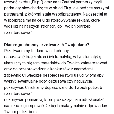
używać skrótu „Fit.pl”) oraz nasi Zaufani partnerzy czyli
Maciej Jachowski o
Wiosną "Got to
zdrowiu, gotowaniu i
Dance" z nową
podmioty niewchodzące w skład Fit.pl ale będące naszymi
tańcu
prowadzącą!
partnerami, z którymi stale współpracujemy. Najczęściej ta
współpraca ma na celu dostosowywanie reklam, które
widzisz na naszych stronach, do Twoich potrzeb
Pokaż więcej
i zainteresowań.
Dlaczego chcemy przetwarzać Twoje dane?
Przetwarzamy te dane w celach, aby:
dopasować treści stron i ich tematykę, w tym tematykę
Tańce
ukazujących się tam materiałów do Twoich zainteresowań
oraz do przeprowadzania konkursów z nagrodami,
zapewnić Ci większe bezpieczeństwo usług, w tym aby
wykryć ewentualne boty, oszustwa czy nadużycia,
pokazywać Ci reklamy dopasowane do Twoich potrzeb
i zainteresowań,
dokonywać pomiarów, które pozwalają nam udoskonalać
nasze usługi i sprawić, że będą maksymalnie odpowiadać
Wytańcz kalorie! 3
5 powodów, dla
rodzaje tańca, których
których warto tańczyć
Twoim potrzebom