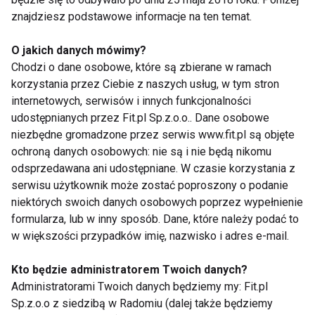
znajdziesz podstawowe informacje na ten temat.
Taniec z gwiazdami
O jakich danych mówimy?
Chodzi o dane osobowe, które są zbierane w ramach
korzystania przez Ciebie z naszych usług, w tym stron
internetowych, serwisów i innych funkcjonalności
udostępnianych przez Fit.pl Sp.z.o.o.. Dane osobowe
niezbędne gromadzone przez serwis www.fit.pl są objęte
ochroną danych osobowych: nie są i nie będą nikomu
Nowy "Taniec z
"Taniec z Gwiazdami "
odsprzedawana ani udostępniane. W czasie korzystania z
Gwiazdami" od 7
powróci?
serwisu użytkownik może zostać poproszony o podanie
marca w Polsacie
niektórych swoich danych osobowych poprzez wypełnienie
formularza, lub w inny sposób. Dane, które należy podać to
w większości przypadków imię, nazwisko i adres e-mail.
Kto będzie administratorem Twoich danych?
Administratorami Twoich danych będziemy my: Fit.pl
Sp.z.o.o z siedzibą w Radomiu (dalej także będziemy