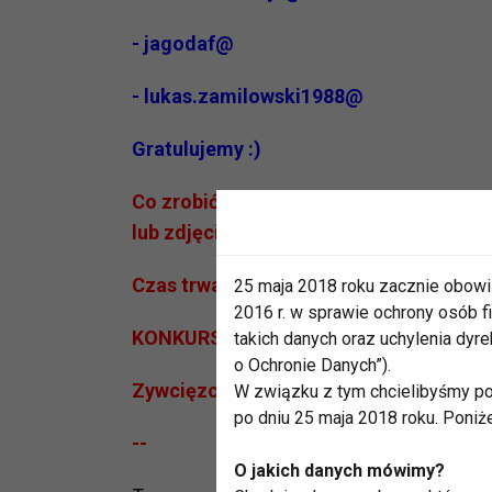
- jagodaf@
- lukas.zamilowski1988@
Gratulujemy :)
Co zrobić, żeby wygrać? Napisz, jak bie
lub zdjęcie). Odpowiedzi przysyłajcie n
Czas trwania konkursu: 08.08.2018 - 15
25 maja 2018 roku zacznie obowi
2016 r. w sprawie ochrony osób
KONKURS ZAKOŃCZONY
takich danych oraz uchylenia dy
o Ochronie Danych”).
Zywcięzcy zostali powiadomieni drogą
W związku z tym chcielibyśmy po
po dniu 25 maja 2018 roku. Poniż
--
O jakich danych mówimy?