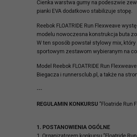
Cienka warstwa gumy na podeszwie zewn
potrzebom
pianki EVA dodatkowo stabilizuje stopę.
Komu możemy przekazać dane
Reebok FLOATRIDE Run Flexweave występuj
Zgodnie z obowiązującym prawe
np. agencjom marketingowym, p
modelu nowoczesna konstrukcja buta zos
obowiązującego prawa np. sądy l
W ten sposób powstał stylowy mix, który d
prawną. Pragniemy też wspomnieć
sportowym zestawom wybieranym na co 
Zaufanych parterów.
Model Reebok FLOATRIDE Run Flexweave 
Jakie masz prawa w stosunku 
Biegacza i runnersclub.pl, a także na stron
Masz między innymi prawo do żąd
także wycofać zgodę na przetwar
---
szczegółowo tutaj.
REGULAMIN KONKURSU
”Floatride Run 
Jakie są podstawy prawne prz
Każde przetwarzanie Twoich dany
Podstawą prawną przetwarzania 
1. POSTANOWIENIA OGÓLNE
analizowania ich i udoskonalani
1. Organizatorem konkursu ”Floatride Run 
(tymi umowami są zazwyczaj regu