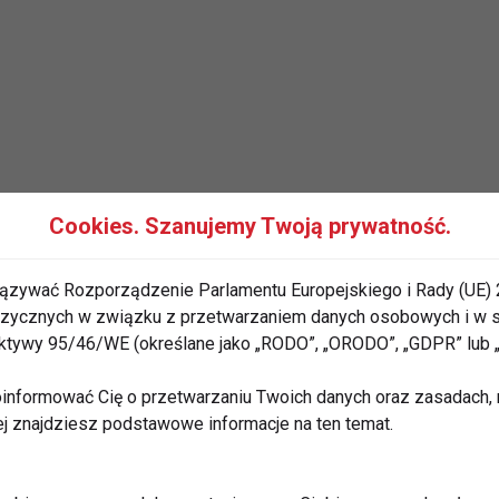
ganie zmieniło Twoje życie (możesz przysłać filmik
Cookies. Szanujemy Twoją prywatność.
a adres: konkurs@fit.pl, z dopiskiem Floatride
.08.2018
ązywać Rozporządzenie Parlamentu Europejskiego i Rady (UE) 
 fizycznych w związku z przetwarzaniem danych osobowych i w
rektywy 95/46/WE (określane jako „RODO”, „ORODO”, „GDPR” lub
 mailową
informować Cię o przetwarzaniu Twoich danych oraz zasadach, n
ej znajdziesz podstawowe informacje na ten temat.