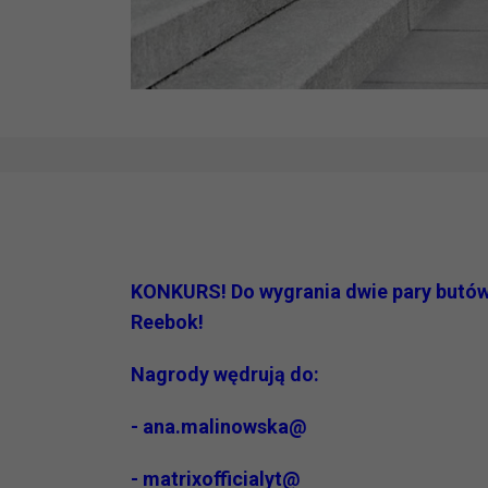
KONKURS! Do wygrania dwie pary butów
Reebok!
Nagrody wędrują do:
- ana.malinowska@
- matrixofficialyt@