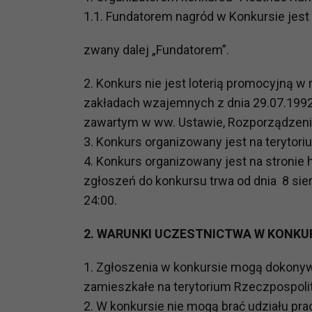
prawną dla pomiarów statystyczny
1.1. Fundatorem nagród w Konkursie jes
Przetwarzanie Twoich danych w c
zgody.
zwany dalej „Fundatorem”.
2. Konkurs nie jest loterią promocyjną w r
zakładach wzajemnych z dnia 29.07.1992 r.
zawartym w ww. Ustawie, Rozporządzeni
3. Konkurs organizowany jest na terytori
4. Konkurs organizowany jest na stronie h
zgłoszeń do konkursu trwa od dnia 8 sier
24:00.
2. WARUNKI UCZESTNICTWA W KONKU
1. Zgłoszenia w konkursie mogą dokonyw
zamieszkałe na terytorium Rzeczpospolite
2. W konkursie nie mogą brać udziału pra