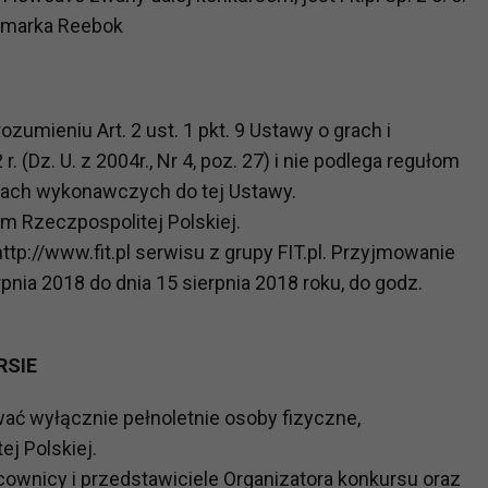
ch i marketingu własnego administratorów jest tzw. uzasadniony
t marka Reebok
elach marketingowych podmiotów trzecich będzie odbywać się 
ozumieniu Art. 2 ust. 1 pkt. 9 Ustawy o grach i
 (Dz. U. z 2004r., Nr 4, poz. 27) i nie podlega regułom
ach wykonawczych do tej Ustawy.
um Rzeczpospolitej Polskiej.
ttp://www.fit.pl serwisu z grupy FIT.pl. Przyjmowanie
pnia 2018 do dnia 15 sierpnia 2018 roku, do godz.
RSIE
ać wyłącznie pełnoletnie osoby fizyczne,
j Polskiej.
cownicy i przedstawiciele Organizatora konkursu oraz