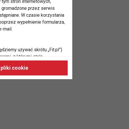
 tym stron internetowych,
ne gromadzone przez serwis
stępniane. W czasie korzystania
oprzez wypełnienie formularza,
-mail.
ędziemy używać skrótu „Fit.pl”)
rami, z którymi stale
 naszych stronach, do Twoich
pliki cookie
h zainteresowań oraz do
dużycia,
malnie odpowiadać Twoim